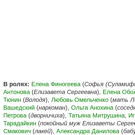
В ролях:
Елена Финогеева
(
Софья (Суламиф
Антонова
(
Елизавета Сергеевна
),
Елена Обо
Тюнин
(
Володя
),
Любовь Омельченко
(
мать Л
Вашедский
(
наркоман
),
Ольга Анохина
(
сосед
Петрова
(
дворничиха
),
Татьяна Митрушина
,
Иг
Тарадайкин
(
покойный муж Елизаветы Серге
Смакович
(
лакей
),
Александра Данилова
(
баб