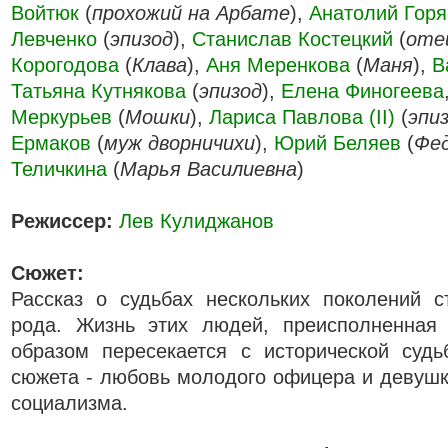
Войтюк
(
прохожий на Арбате
),
Анатолий Горя
Левченко
(
эпизод
),
Станислав Костецкий
(
оте
Корогодова
(
Клава
),
Аня Меренкова
(
Маня
),
В
Татьяна Кутнякова
(
эпизод
),
Елена Финогеева
Меркурьев
(
Мошки
),
Лариса Павлова (II)
(
эпи
Ермаков
(
муж дворничихи
),
Юрий Беляев
(
Фе
Теличкина
(
Марья Василиевна
)
Режиссер:
Лев Кулиджанов
Сюжет:
Рассказ о судьбах нескольких поколений с
рода. Жизнь этих людей, преисполненная
образом пересекается с исторической судь
сюжета - любовь молодого офицера и девушк
социализма.