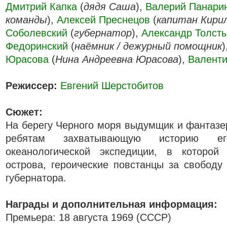
Дмитрий Капка
(
дядя Саша
),
Валерий Панари
команды
),
Алексей Преснецов
(
капитан Кири
Соболевский
(
губернатор
),
Александр Толст
Федоринский
(
наёмник / дежурный помощник
)
Юрасова
(
Нина Андреевна Юрасова
),
Валенти
Режиссер:
Евгений Шерстобитов
Сюжет:
На берегу Черного моря выдумщик и фантазе
ребятам захватывающую историю е
океанологической экспедиции, в которой
острова, героические повстанцы за свободу
губернатора.
Награды и дополнительная информация:
Премьера: 18 августа 1969 (СССР)