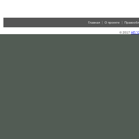
Главная
О проекте
Правооб
© 2017
НП "