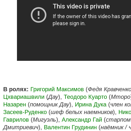
В ролях:
Григорий Максимов
(
Федя Кравченк
Цхвариашвили
(
Дау
),
Теодоро Куарто
(
Мторо
Назарен
(
помощник Дау
),
Ирина Дука
(
член к
Засеев-Руденко
(
шеф белых наемников
),
Ник
Гаврилов
(
Мигуэль
),
Александр Гай
(
старпом
Дмитриевич
),
Валентин Грудинин
(
наёмник / 