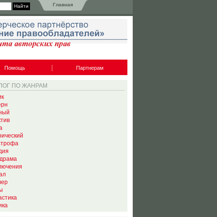
Главная
Помощь
Партнерам
ЛОГ ПО ЖАНРАМ
ик
ерн
ный
ктив
а
рический
строфа
дия
драма
лючения
ал
лер
ы
астика
ика