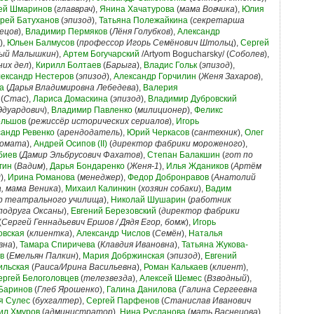
ей Шмаринов
(
главврач
),
Янина Хачатурова
(
мама Вовчика
),
Юлия
рей Батуханов
(
эпизод
),
Татьяна Полежайкина
(
секретарша
ецов
),
Владимир Пермяков
(
Лёня Голубков
),
Александр
),
Юльен Балмусов
(
профессор Игорь Семёнович Штольц
),
Сергей
вый Малышкин
),
Артем Богучарский
/Artyom Bogucharsky/ (
Соболев
),
них дел
),
Кирилл Болтаев
(
Барыга
),
Владис Гольк
(
эпизод
),
ександр Нестеров
(
эпизод
),
Александр Горчилин
(
Женя Захаров
),
а
(
Дарья Владимировна Лебедева
),
Валерия
(
Стас
),
Лариса Домаскина
(
эпизод
),
Владимир Дубровский
Эдуардович
),
Владимир Павленко
(
милиционер
),
Феликс
ольшов
(
режиссёр исторических сериалов
),
Игорь
сандр Ревенко
(
арендодатель
),
Юрий Черкасов
(
сантехник
),
Олег
комата
),
Андрей Осипов (II)
(
директор фабрики мороженого
),
биев
(
Дамир Эльбрусович Фахатов
),
Степан Балакшин
(
гот по
гин
(
Вадим
),
Дарья Бондаренко
(
Женя-1
),
Илья Ждаников
(
Артём
ы
),
Ирина Романова
(
менеджер
),
Федор Добронравов
(
Анатолий
, мама Веника
),
Михаил Калинкин
(
хозяин собаки
),
Вадим
р театрального училища
),
Николай Шушарин
(
работник
подруга Оксаны
),
Евгений Березовский
(
директор фабрики
(
Сергей Геннадьевич Ершов / Дядя Егор, бомж
),
Игорь
овская
(
клиентка
),
Александр Числов
(
Семён
),
Наталья
вна
),
Тамара Спиричева
(
Клавдия Ивановна
),
Татьяна Жукова-
в
(
Емельян Палкин
),
Мария Добржинская
(
эпизод
),
Евгений
ильская
(
Раиса/Ирина Васильевна
),
Роман Калькаев
(
клиент
),
ергей Белоголовцев
(
телезвезда
),
Алексей Шемес
(
Взводный
),
 Баринов
(
Глеб Ярошенко
),
Галина Данилова
(
Галина Сергеевна
я Сулес
(
бухгалтер
),
Сергей Парфенов
(
Станислав Иванович
ил Хмуров
(
администратор
),
Нина Русланова
(
мать Васнецова
),