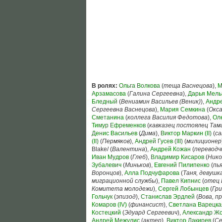
В ролях:
Ольга Волкова
(
теща Васнецова
),
М
Арзамасова
(
Галина Сергеевна
),
Дарья Мель
Бледный
(
Вениамин Васильев (Веник)
),
Андр
Сергеевна Васнецова
),
Мария Семкина
(
Окс
Сметанина
(
коллега Василия Федотова
),
Ол
Тимур Ефременков
(
кавказец постоялец Там
Денис Васильев
(
Дима
),
Виктор Маркин (II)
(
с
(II)
(
Пермяков
),
Андрей Гусев (III)
(
милиционер
Blake/ (
Валентина
),
Андрей Кожан
(
переводч
Иван Мудров
(
Глеб
),
Владимир Кисаров
(
Нико
Зубалевич
(
Миньков
),
Евгений Пилипенко
(
пь
Воронцов
),
Алла Подчуфарова
(
Таня, девуш
миграционной службы
),
Павел Кипнис
(
отец 
Комитета молодежи
),
Сергей Лобынцев
(
Гр
Гольчук
(
эпизод
),
Станислав Эрдлей
(
Вова, п
Комаров (IV)
(
финансист
),
Светлана Варецка
Костецкий
(
Эдуард Сергеевич
),
Александр Жо
Андрей Межулис
(
актер
),
Виктор Лакирев
(
Се