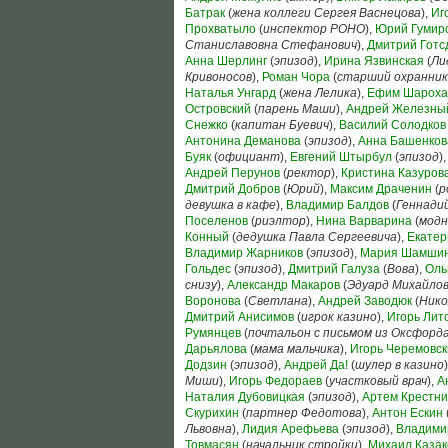
Батрак
(
жена коллеги Сергея Васнецова
),
Иг
Прохватыло
(
инспектор РОНО
),
Юрий Гумир
Станиславовна Стефанович
),
Дмитрий Готс
Анна Шерлинг
(
эпизод
),
Ирина Язвинская
(
Ли
Кривоносов
),
Роман Чора
(
старший охранник
Наталья Унгард
(
жена Лелика
),
Ефим Шароха
Островский
(
парень Маши
),
Андрей Железны
Снежко
(
капитан Буевич
),
Василий Солодков
Антонина Деманова
(
эпизод
),
Анна Башенков
Буяк
(
официант
),
Евгений Штырбул
(
эпизод
)
Андрей Перунов
(
ректор
),
Кристина Казуров
Дмитрий Добров
(
Юрий
),
Максим Драченин
(
р
девушка в кафе
),
Владимир Балдов
(
Геннади
Поселенов
(
риэлтор
),
Нина Варварина
(
модн
Конный
(
дедушка Павла Сергеевича
),
Екатер
Владимир Жарников
(
эпизод
),
Мария Шамши
Гольдес
(
эпизод
),
Дмитрий Галуза
(
Вова
),
Оль
снизу
),
Александр Макаров
(
Эдуард Михайло
Воронова
(
Светлана
),
Андрей Заводюк
(
Нико
Дмитрий Анисимов
(
игрок казино
),
Игорь Лит
Румянцев
(
почтальон с письмом из Оксфорд
Дарьялова
(
мама мальчика
),
Игорь Черемовск
Додзин
(
эпизод
),
Андрей Да!
(
шулер в казино
Миши
),
Игорь Федораев
(
участковый врач
),
А
Наталия Дубовицкая
(
эпизод
),
Артем Крестни
Скурихин
(
партнер Федотова
),
Антон Ескин
Львовна
),
Лидия Арефьева
(
эпизод
),
Владими
Товмасян
(
начальник стройки
),
Михаил Казак