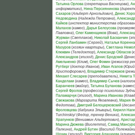
Татьяна Орлова
(
секретарша Васнецова
),
Ан
информатики
),
Нина Персиянинова
(
директ
Сахаров
(
Альберт Арнольдович
),
Денис Хор
Недоводина
(
Надежда Петровна
),
Александр
Кайков
(
инспектор министерства образова
Малахов
(
камео
),
Дарья Белоусова
(
проверяю
Павловна
),
Олег Каменщиков
(
Вова
),
Алексан
Журман
(
Светлаков
),
Николай Басканчин
(
эп
Сергей Ланбамин
(
Сергей
),
Наталья Коренн
Мазуров
(
хозяин квартиры
),
Светлана Немо
Клюквин
(
Теледоктор
),
Александр Обласов
(
к
Александров
(
эпизод
),
Денис Бродский
/Денис
Амельченко
(
Клим
),
Олег Фомин
(
режиссер ре
Рутберг
(
доктор Иванов
),
Иван Агапов
(
Юрий
Христофорович
),
Владимир Стержаков
(
режи
Михаил Слесарев
(
преподаватель
),
Никита 
Канделаки
(
камео
),
Владимир Сычев
(
налого
Баранчеев
(
майор
),
Татьяна Буланова
(
камео
Сергей Фролов
(
профессор психологии Зубч
Паламарчук
(
эпизод
),
Марина Иванова
(
Клав
Свежакова
(
Маргарита Яковлевна
),
Мария Ф
Федотова
),
Дмитрий Белоцерковский
(
десан
Фроловцева
(
бабушка Эльвиры
),
Кирилл Наги
Turchinskiy/ (
Федор, тренер Веника
),
Алексан
Храпунков
(
Вениамин Альбертович
),
Аристар
Марина Дюжева
(
Виолетта
),
Самад Мансур
Палкина
),
Андрей Бутин
(
Василий Полежайк
Шохин
(
эпизод
),
Виктория Алашеева
(
клиент