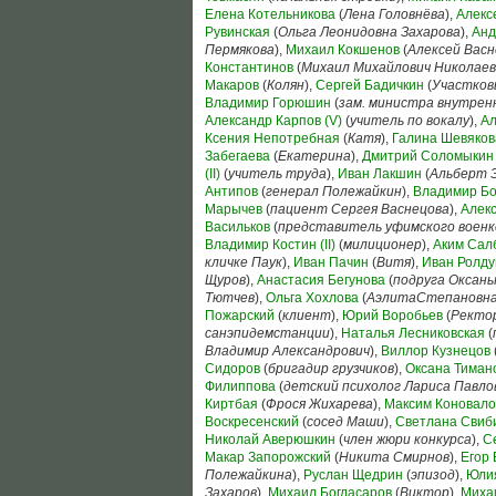
Елена Котельникова
(
Лена Головнёва
),
Алекс
Рувинская
(
Ольга Леонидовна Захарова
),
Анд
Пермякова
),
Михаил Кокшенов
(
Алексей Васн
Константинов
(
Михаил Михайлович Николаев
Макаров
(
Колян
),
Сергей Бадичкин
(
Участко
Владимир Горюшин
(
зам. министра внутрен
Александр Карпов (V)
(
учитель по вокалу
),
Ал
Ксения Непотребная
(
Катя
),
Галина Шевяков
Забегаева
(
Екатерина
),
Дмитрий Соломыкин
(II)
(
учитель труда
),
Иван Лакшин
(
Альберт 
Антипов
(
генерал Полежайкин
),
Владимир Б
Марычев
(
пациент Сергея Васнецова
),
Алек
Васильков
(
представитель уфимского воен
Владимир Костин (II)
(
милиционер
),
Аким Сал
кличке Паук
),
Иван Пачин
(
Витя
),
Иван Ролду
Щуров
),
Анастасия Бегунова
(
подруга Оксан
Тютчев
),
Ольга Хохлова
(
АэлитаСтепановна
Пожарский
(
клиент
),
Юрий Воробьев
(
Ректо
санэпидемстанции
),
Наталья Лесниковская
(
Владимир Александрович
),
Виллор Кузнецов
Сидоров
(
бригадир грузчиков
),
Оксана Тиман
Филиппова
(
детский психолог Лариса Павло
Киртбая
(
Фрося Жихарева
),
Максим Коновало
Воскресенский
(
сосед Маши
),
Светлана Свиб
Николай Аверюшкин
(
член жюри конкурса
),
С
Макар Запорожский
(
Никита Смирнов
),
Егор
Полежайкина
),
Руслан Щедрин
(
эпизод
),
Юли
Захаров
),
Михаил Богдасаров
(
Виктор
),
Миха