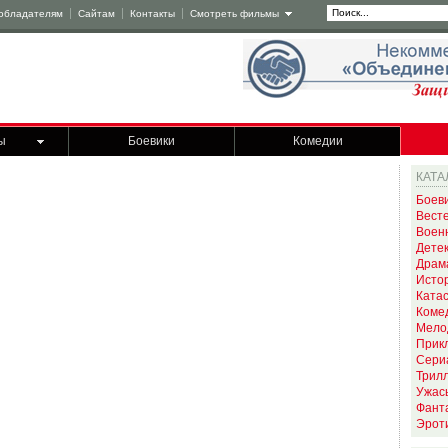
обладателям
Сайтам
Контакты
Смотреть фильмы
ы
Боевики
Комедии
КАТА
Боев
Вест
Воен
Дете
Драм
Исто
Ката
Коме
Мело
Прик
Сери
Трил
Ужас
Фант
Эрот