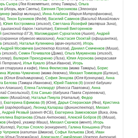
орь Сыхра
(
Лев Кожемятько, отец Тамары
),
Ольга
ов
(
Игорь, муж Светы
),
Евгения Пресникова
(
Элеонора
динер
(
майор милиции
),
Инна Алабина
(
Мария Митрофановна
),
да
),
Тихон Бузников
(
Федя
),
Василий Савинов
(
Василий Михайлович
),
Юлия Костромина
(
эпизод
),
Светлана Йозефий
(
малярша Зина
),
(
цыганский барон / капитан
),
Евгений Викторенков-
й
(
инспектор ЕГЭ
),
Магомедарип Сурхатилов
(
Ашот
),
Андрей
(
охранник обувного магазина
),
Анастасия Озоктай
(
официантка
),
а
(
эпизод
),
Наталья Кулинкина
(
врач-окулист
),
Игорь
,
Андрей Москвичев
(
инспектор Козлов
),
Даниил Семченков
(
Миша
),
а
(
эпизод
),
Семен Почивалов
(
Дима
),
Ольга Мукукенова
(
эпизод
),
оллер
),
Валерия Приходченко
(
Лиза
),
Юлия Агронова
(
некрасивая
й Петрович
),
Илья Кукало
(
Илья Иванов
),
Игорь
ая старушка в кафе
),
Нина Феклисова
(
мама Тамары
),
Борис
ина Жукова-Чумаченко
(
мама девочки
),
Михаил Токмовцев
(
Булкин
),
на
(
Юлия Владимировна
),
София Зенцова
(
Юля Кузнецова
),
Анна
га Белова
(
Тамара Ивановна
),
Юрий Павлов (II)
(
сосед бабушки
вич Алакшин
),
Елена Галлиардт
(
Инесса Павловна
),
Анна
лай Сокольский
),
Ела Санько
(
бабушка Павла Сергеевича
),
овкин
(
Михайлов
),
Наталья Пикула
(
Наталья
),
Федор
а
),
Екатерина Ефимова (II)
(
Юля
),
Дарья Сперанская
(
Яна
),
Кристина
ий
(
гардеробщик
),
Леонид Калараш
(
фининспектор
),
Михаил
),
Андрей Резвый
(
агент ФСБ
),
Екатерина Замеховская
(
Вика, дочь
нгелина Варганова
(
Ольга Антонова
),
Алексей Бобров (II)
(
Миша
),
ков
(
Андрей, ухажер Маши
),
Михаил Скачков
(
мент
),
Игорь
(
Киллер
),
Руслан Спояло
(
конкурент
),
Галина Коньшина
(
Роза
р Чуприков
(
капитан Шмаков
),
Софья Хилькова
(
Зоя
),
Иван
ов
(
Илья Полежайкин
),
Александр Самойленко
(
доктор Антонов
),