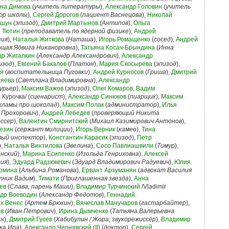
на Димова
(
учитель литературы
),
Александр Головин
(
учитель
ор школы
),
Сергей Дорогов
(
пациент Васнецова
),
Николай
ошун
(
эпизод
),
Дмитрий Мартынов
(
Антипов
),
Ольга
 Тютин
(
преподаватель по ядерной физике
),
Андрей
ния
),
Наталья Житкова
(
Наташа
),
Игорь Ромащенко
(
сосед
),
Андрей
щая Ядвига Никаноровна
),
Татьяна Косач-Брындина
(
Инна
др Жигалкин
(
Александр Александрович
),
Александр
изод
),
Евгений Бакалов
(
Платон
),
Мария Скосырева
(
эпизод
),
ая
(
воспитательница Пуговки
),
Андрей Курносов
(
Гриша
),
Дмитрий
ляева
(
Светлана Владимировна
),
Александр
урьер
),
Максим Важов
(
эпизод
),
Олег Комаров
,
Вадим
 Курочка/ (
сценарист
),
Александр Синюков
(
пиарщик
),
Максим
кламы про шоколад
),
Максим Полак
(
администратор
),
Илья
 Прохорович
),
Андрей Лебедев
(
проверяющий Никита
ссер
),
Валентин Смирнитский
(
Михаил Казимирович Антонов
),
Тезин
(
сержант милиции
),
Игорь Верник
(
камео
),
Тина
вый инспектор
),
Константин Карасик
(
эпизод
),
Петр
),
Наталья Винтилова
(
Эвелина
),
Сосо Павлиашвили
(
Тимур
),
инский
),
Марина Есипенко
(
Изольда Генриховна
),
Алексей
дия
),
Эдуард Радзюкевич
(
Эдуард Владимирович Радуевич
),
Юлия
омина
(
Альбина Романова
),
Ервант Арзуманян
(
адвокат Василия
тник Вадим
),
Тимати
(
Приглашенная звезда
),
Анна
ев
(
Слава, парень Маши
),
Владимир Турчинский
/Vladimir
др Воеводин
(
Александр Федотов
),
Геннадий
х Венес
(
Артем Брюкин
),
Вячеслав Манучаров
(
гастарбайтер
),
ов
(
Иван Петрович
),
Ирина Дымченко
(
Татьяна Валерьевна
ин
),
Дмитрий Гусев
(
Хабибулин / Жора, звукорежиссёр
),
Владимир
ка Ира
),
Александр Чернявский (II)
(
доктор
),
Сергей