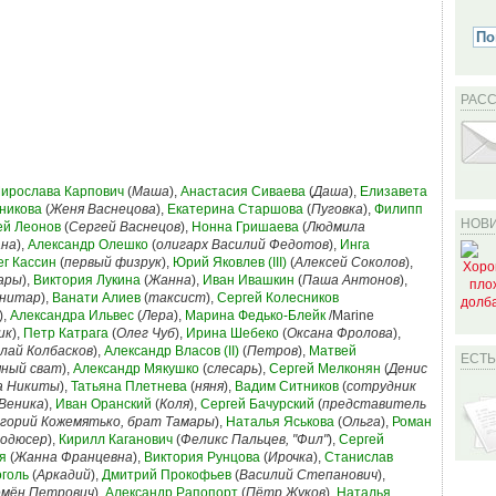
РАС
ирослава Карпович
(
Маша
),
Анастасия Сиваева
(
Даша
),
Елизавета
никова
(
Женя Васнецова
),
Екатерина Старшова
(
Пуговка
),
Филипп
НОВИ
ей Леонов
(
Сергей Васнецов
),
Нонна Гришаева
(
Людмила
ана
),
Александр Олешко
(
олигарх Василий Федотов
),
Инга
ег Кассин
(
первый физрук
),
Юрий Яковлев (III)
(
Алексей Соколов
),
ары
),
Виктория Лукина
(
Жанна
),
Иван Ивашкин
(
Паша Антонов
),
анитар
),
Ванати Алиев
(
таксист
),
Сергей Колесников
),
Александра Ильвес
(
Лера
),
Марина Федько-Блейк
/Marine
ик
),
Петр Катрага
(
Олег Чуб
),
Ирина Шебеко
(
Оксана Фролова
),
лай Колбасков
),
Александр Власов (II)
(
Петров
),
Матвей
ЕСТ
яный сват
),
Александр Мякушко
(
слесарь
),
Сергей Мелконян
(
Денис
ка Никиты
),
Татьяна Плетнева
(
няня
),
Вадим Ситников
(
сотрудник
Веника
),
Иван Оранский
(
Коля
),
Сергей Бачурский
(
представитель
игорий Кожемятько, брат Тамары
),
Наталья Яськова
(
Ольга
),
Роман
родюсер
),
Кирилл Каганович
(
Феликс Пальцев, "Фил"
),
Сергей
я
(
Жанна Францевна
),
Виктория Рунцова
(
Ирочка
),
Станислав
голь
(
Аркадий
),
Дмитрий Прокофьев
(
Василий Степанович
),
мён Петрович
),
Александр Рапопорт
(
Пётр Жуков
),
Наталья