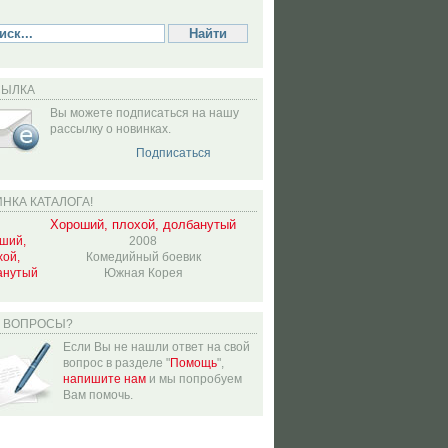
СЫЛКА
Вы можете подписаться на нашу
рассылку о новинках.
Подписаться
НКА КАТАЛОГА!
Хороший, плохой, долбанутый
2008
Комедийный боевик
Южная Корея
Ь ВОПРОСЫ?
Если Вы не нашли ответ на свой
вопрос в разделе "
Помощь
",
напишите нам
и мы попробуем
Вам помочь.