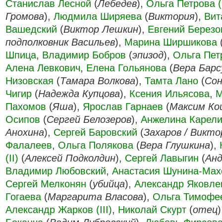
Станислав Лесной
(
Лебедев
),
Ольга Петрова (I
Громова
),
Людмила Ширяева
(
Виктория
),
Вит
Вашедский
(
Виктор Лешкин
),
Евгений Березо
подполковник Васильев
),
Марина Ширшикова
Шпица
,
Владимир Бобров
(
эпизод
),
Ольга Петр
Алена Левкович
,
Елена Гольянова
(
Вера Барс
Низовская
(
Тамара Волкова
),
Тамта Лано
(
Со
Чигир
(
Надежда Купцова
),
Ксения Ильясова
,
М
Пахомов
(
Яша
),
Ярослав Гарнаев
(
Максим Ко
Осипов
(
Сергей Белозеров
),
Анжелина Карел
Анохина
),
Сергей Баровский
(
Захаров / Викто
Фалалеев
,
Ольга Полякова
(
Вера Глушкина
),
(II)
(
Алексей Подколдин
),
Сергей Лавыгин
(
Анд
Владимир Любовский
,
Анастасия Шунина-Мах
Сергей Мелконян
(
убийца
),
Александр Яковлев
Гогаева
(
Маргарита Власова
),
Ольга Тимофе
Александр Жарков (III)
,
Николай Скурт
(
отец