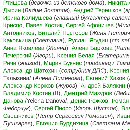
Ртищева
(
девочка из детского дома
),
Никита 
Дырин
(
Вадим Золотов
),
Андрей Терешков
(
в
Ирина Калиушева
(
главный бухгалтер салон
Криспо
,
Павел Костик
,
Сергей Афоничев
(
Мих
Антонников
,
Виталий Пестеров
(
Женя Петрич
Каковкина
(
Светлана
),
Руслан Ягудин
(
ст.ле
Анна Яковлева
(
Жанна
),
Алена Баркова
(
Рита
Печерский
(
Игорь
),
Ксения Белая
(
Екатерина
Ричи
(
эпизод
),
Мария Букнис
(
продавец / Там
Александр Шатохин
(
сотрудник ДПС
),
Ксения
Талызина/ (
Алена Пименова
),
Евгений Хазов
(
Александр Коржов
(
Журов
),
Андрей Балякин
(
Владимир Костин (II)
,
Дмитрий Мазуров
(
Вади
Данова
/Yelena Danova/,
Денис Рожков
,
Роман
Федорчук
),
Сергей Пиоро
(
Игорь Шустов
),
Вл
Свешников
(
Петр Сергеевич Ромашин
),
Иван
Пушкарев
),
Евгения Бурдихина
(
Светлана Ма