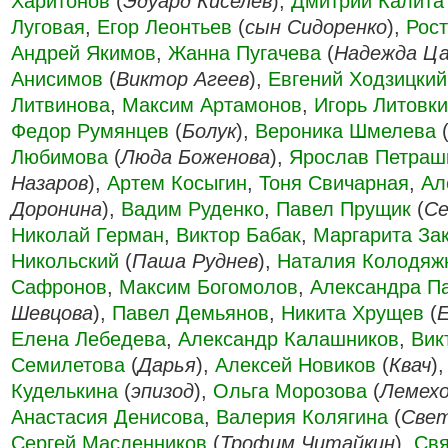
Харитонов
(
Эдуард Киселёв
),
Дмитрий Калита
Луговая
,
Егор Леонтьев
(
сын Сидоренко
),
Рос
Андрей Якимов
,
Жанна Пугачева
(
Надежда Ца
Анисимов
(
Виктор Агеев
),
Евгений Ходзицкий
Литвинова
,
Максим Артамонов
,
Игорь Литовк
Федор Румянцев
(
Болук
),
Вероника Шмелева
Любимова
(
Люда Боженова
),
Ярослав Петраш
Назаров
),
Артем Косыгин
,
Тоня Свичарная
,
Ал
Доронина
),
Вадим Руденко
,
Павел Прущик
(
Се
Николай Герман
,
Виктор Бабак
,
Маргарита За
Никольский
(
Паша Руднев
),
Наталия Колодяж
Сафронов
,
Максим Богомолов
,
Александра П
Шевцова
),
Павел Демьянов
,
Никита Хрущев
(
Елена Лебедева
,
Александр Калашников
,
Вик
Семилетова
(
Дарья
),
Алексей Новиков
(
Квач
)
Куделькина
(
эпизод
),
Ольга Морозова
(
Лемех
Анастасия Денисова
,
Валерия Колягина
(
Свет
Сергей Масленников
(
Трофим Читайкин
),
Свя