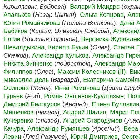
Кирилловна Боброва
),
Валерий Мандро
(
охра
Апальков
(
Назар Цыпин
),
Ольга Копцова
,
Ала
Юлия Романчикова
(
Полина Вяткина
),
Дана А
Бабиков
(
Кирилл Олегович Юнисов
),
Алексан
Елгин
(
Ярослав Горюнов
),
Вероника Журавле
Шевалдыкина
,
Кирилл Букин
(
Олег
),
Степан Г
Скачков
),
Александр Кульков
,
Александр Гире
Никита Зинченко
(
подросток
),
Александр Мак
Филиппов
(
Олег
),
Максим Колесников (II)
,
Ви
Микаэлла Дель
(
Варвара
),
Екатерина Самойл
Осипова
(
Женя
),
Инна Романова
(
Диана Щерб
Гурьев
(
Роб
),
Роман Овшинов-Куулгазын
,
Пол
Дмитрий Белогуров
(
Андрей
),
Елена Булавкин
Мишенков
(
челнок
),
Андрей Шалин
,
Марит Пя
Кучеренко
(
эпизод
),
Андрей Стародумов
(
уча
Качура
,
Александр Румянцев
(
Арсений
),
Вера
Левин
(
Глеб Разумов
),
Юрий Дмитриев
,
Серге