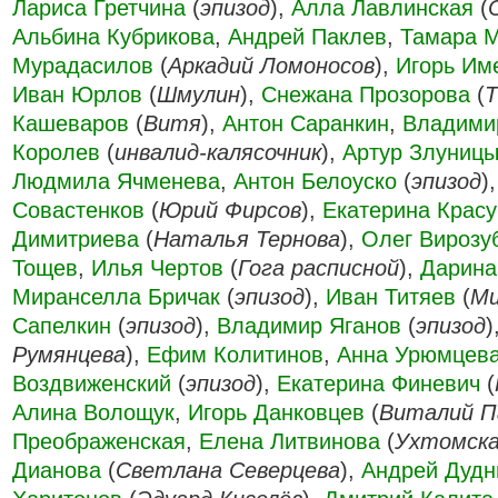
Лариса Гретчина
(
эпизод
),
Алла Лавлинская
(
Альбина Кубрикова
,
Андрей Паклев
,
Тамара 
Мурадасилов
(
Аркадий Ломоносов
),
Игорь Им
Иван Юрлов
(
Шмулин
),
Снежана Прозорова
(
Т
Кашеваров
(
Витя
),
Антон Саранкин
,
Владими
Королев
(
инвалид-калясочник
),
Артур Злуниц
Людмила Ячменева
,
Антон Белоуско
(
эпизод
)
Совастенков
(
Юрий Фирсов
),
Екатерина Красу
Димитриева
(
Наталья Тернова
),
Олег Вирозу
Тощев
,
Илья Чертов
(
Гога расписной
),
Дарина
Миранселла Бричак
(
эпизод
),
Иван Титяев
(
М
Сапелкин
(
эпизод
),
Владимир Яганов
(
эпизод
)
Румянцева
),
Ефим Колитинов
,
Анна Урюмцев
Воздвиженский
(
эпизод
),
Екатерина Финевич
(
Алина Волощук
,
Игорь Данковцев
(
Виталий П
Преображенская
,
Елена Литвинова
(
Ухтомск
Дианова
(
Светлана Северцева
),
Андрей Дудн