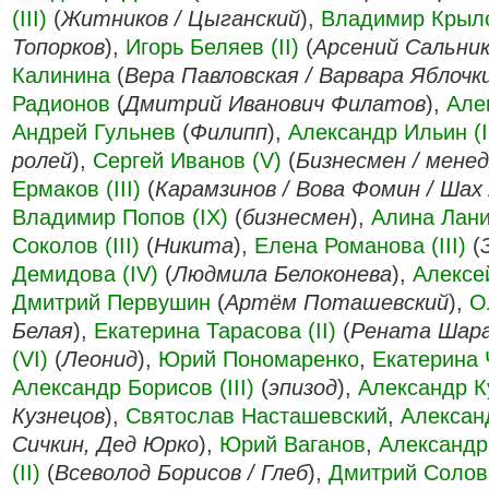
(III)
(
Житников / Цыганский
),
Владимир Крылов
Топорков
),
Игорь Беляев (II)
(
Арсений Сальни
Калинина
(
Вера Павловская / Варвара Яблочк
Радионов
(
Дмитрий Иванович Филатов
),
Але
Андрей Гульнев
(
Филипп
),
Александр Ильин (II
ролей
),
Сергей Иванов (V)
(
Бизнесмен / мене
Ермаков (III)
(
Карамзинов / Вова Фомин / Шах 
Владимир Попов (IX)
(
бизнесмен
),
Алина Лан
Соколов (III)
(
Никита
),
Елена Романова (III)
(
Демидова (IV)
(
Людмила Белоконева
),
Алексе
Дмитрий Первушин
(
Артём Поташевский
),
О
Белая
),
Екатерина Тарасова (II)
(
Рената Шар
(VI)
(
Леонид
),
Юрий Пономаренко
,
Екатерина
Александр Борисов (III)
(
эпизод
),
Александр К
Кузнецов
),
Святослав Насташевский
,
Александ
Сичкин, Дед Юрко
),
Юрий Ваганов
,
Александр
(II)
(
Всеволод Борисов / Глеб
),
Дмитрий Соловь