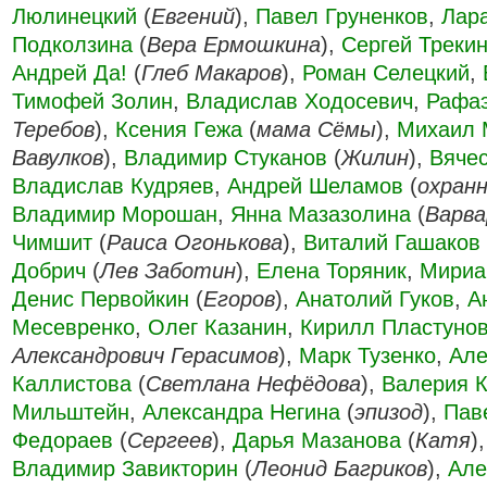
Люлинецкий
(
Евгений
),
Павел Груненков
,
Лар
Подколзина
(
Вера Ермошкина
),
Сергей Треки
Андрей Да!
(
Глеб Макаров
),
Роман Селецкий
,
Тимофей Золин
,
Владислав Ходосевич
,
Рафа
Теребов
),
Ксения Гежа
(
мама Сёмы
),
Михаил 
Вавулков
),
Владимир Стуканов
(
Жилин
),
Вяче
Владислав Кудряев
,
Андрей Шеламов
(
охранн
Владимир Морошан
,
Янна Мазазолина
(
Варва
Чимшит
(
Раиса Огонькова
),
Виталий Гашаков
Добрич
(
Лев Заботин
),
Елена Торяник
,
Мириа
Денис Первойкин
(
Егоров
),
Анатолий Гуков
,
А
Месевренко
,
Олег Казанин
,
Кирилл Пластуно
Александрович Герасимов
),
Марк Тузенко
,
Але
Каллистова
(
Светлана Нефёдова
),
Валерия 
Мильштейн
,
Александра Негина
(
эпизод
),
Пав
Федораев
(
Сергеев
),
Дарья Мазанова
(
Катя
)
Владимир Завикторин
(
Леонид Багриков
),
Але