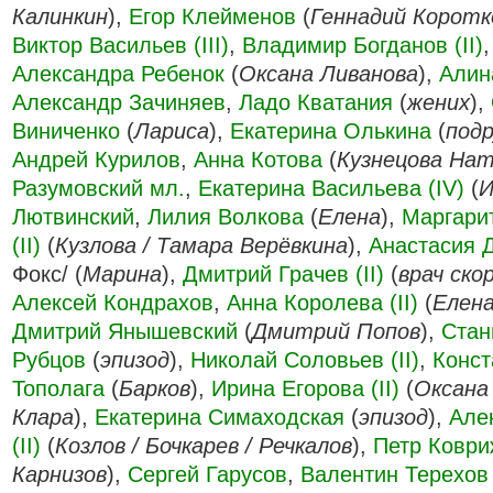
Калинкин
),
Егор Клейменов
(
Геннадий Коротк
Виктор Васильев (III)
,
Владимир Богданов (II)
Александра Ребенок
(
Оксана Ливанова
),
Алин
Александр Зачиняев
,
Ладо Кватания
(
жених
),
Виниченко
(
Лариса
),
Екатерина Олькина
(
подр
Андрей Курилов
,
Анна Котова
(
Кузнецова На
Разумовский мл.
,
Екатерина Васильева (IV)
(
И
Лютвинский
,
Лилия Волкова
(
Елена
),
Маргари
(II)
(
Кузлова / Тамара Верёвкина
),
Анастасия 
Фокс/ (
Марина
),
Дмитрий Грачев (II)
(
врач ско
Алексей Кондрахов
,
Анна Королева (II)
(
Елен
Дмитрий Янышевский
(
Дмитрий Попов
),
Стан
Рубцов
(
эпизод
),
Николай Соловьев (II)
,
Конст
Тополага
(
Барков
),
Ирина Егорова (II)
(
Оксана 
Клара
),
Екатерина Симаходская
(
эпизод
),
Але
(II)
(
Козлов / Бочкарев / Речкалов
),
Петр Ковр
Карнизов
),
Сергей Гарусов
,
Валентин Терехов