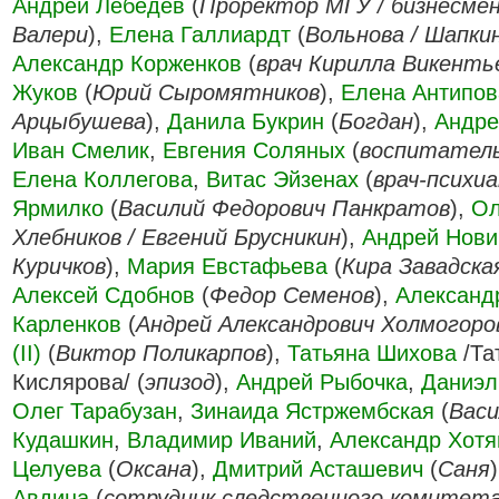
Андрей Лебедев
(
Проректор МГУ / бизнесме
Валери
),
Елена Галлиардт
(
Вольнова / Шапки
Александр Корженков
(
врач Кирилла Викенть
Жуков
(
Юрий Сыромятников
),
Елена Антипов
Арцыбушева
),
Данила Букрин
(
Богдан
),
Андре
Иван Смелик
,
Евгения Соляных
(
воспитатель
Елена Коллегова
,
Витас Эйзенах
(
врач-психи
Ярмилко
(
Василий Федорович Панкратов
),
Ол
Хлебников / Евгений Брусникин
),
Андрей Новик
Куричков
),
Мария Евстафьева
(
Кира Завадска
Алексей Сдобнов
(
Федор Семенов
),
Александ
Карленков
(
Андрей Александрович Холмогоро
(II)
(
Виктор Поликарпов
),
Татьяна Шихова
/Та
Кислярова/ (
эпизод
),
Андрей Рыбочка
,
Даниэл
Олег Тарабузан
,
Зинаида Ястржембская
(
Васи
Кудашкин
,
Владимир Иваний
,
Александр Хотя
Целуева
(
Оксана
),
Дмитрий Асташевич
(
Саня
Авдина
(
сотрудник следственного комитет