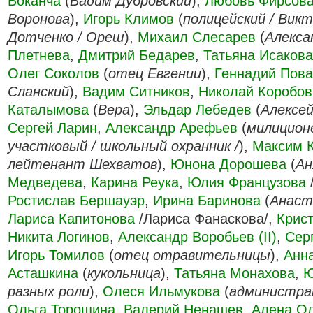
Боканча
(
Вадим Дубровский
),
Любовь Фирсов
Воронова
),
Игорь Климов
(
полицейский / Викт
Дотченко / Ореш
),
Михаил Слесарев
(
Алекса
Плетнева
,
Дмитрий Бедарев
,
Татьяна Исакова
Олег Соколов
(
отец Евгении
),
Геннадий Пова
Сланский
),
Вадим Ситников
,
Николай Коробов
Каталымова
(
Вера
),
Эльдар Лебедев
(
Алексе
Сергей Ларин
,
Александр Арефьев
(
милицион
участковый / школьный охранник /
),
Максим 
лейтенант Шехватов
),
Юнона Дорошева
(
Ан
Медведева
,
Карина Реука
,
Юлия Французова
Ростислав Бершауэр
,
Ирина Баринова
(
Анаст
Лариса Капитонова
/Лариса Фанаскова/,
Крис
Никита Логинов
,
Александр Воробьев (II)
,
Сер
Игорь Томилов
(
отец отравительницы
),
Анн
Асташкина
(
кукольница
),
Татьяна Монахова
,
Ю
разных роли
),
Олеся Ильмукова
(
администра
Ольга Торощина
,
Валерий Ненашев
,
Алена О