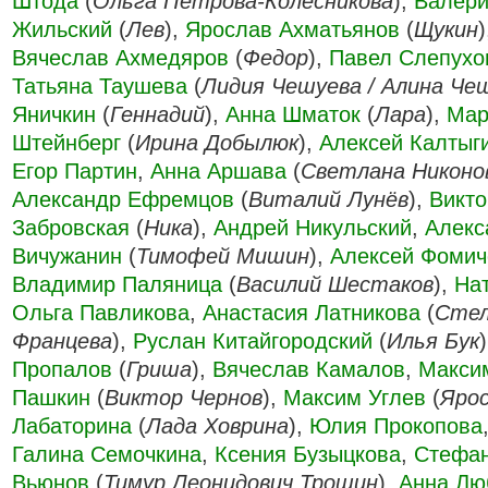
Штода
(
Ольга Петрова-Колесникова
),
Валери
Жильский
(
Лев
),
Ярослав Ахматьянов
(
Щукин
Вячеслав Ахмедяров
(
Федор
),
Павел Слепухо
Татьяна Таушева
(
Лидия Чешуева / Алина Че
Яничкин
(
Геннадий
),
Анна Шматок
(
Лара
),
Мар
Штейнберг
(
Ирина Добылюк
),
Алексей Калтыг
Егор Партин
,
Анна Аршава
(
Светлана Никоно
Александр Ефремцов
(
Виталий Лунёв
),
Викто
Забровская
(
Ника
),
Андрей Никульский
,
Алекс
Вичужанин
(
Тимофей Мишин
),
Алексей Фомич
Владимир Паляница
(
Василий Шестаков
),
На
Ольга Павликова
,
Анастасия Латникова
(
Стел
Францева
),
Руслан Китайгородский
(
Илья Бук
Пропалов
(
Гриша
),
Вячеслав Камалов
,
Макси
Пашкин
(
Виктор Чернов
),
Максим Углев
(
Яро
Лабаторина
(
Лада Ховрина
),
Юлия Прокопова
Галина Семочкина
,
Ксения Бузыцкова
,
Стефа
Вьюнов
(
Тимур Леонидович Трошин
),
Анна Лю