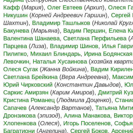
Кафф
(
Мария
),
Олег Евтеев
(
Архип
),
Олеся Г
Никушин
(
Корней Андреевич Гаршин
),
Сергей 
Шахтин
),
Владимир Ташлыков
(
Николай Круг
Бакунева
(
Марьяна
),
Вадим Першин
,
Елена К
Валентина Шанаева
,
Светлана Перфильева
(
Парцева
(
Лиза
),
Владимир Шинов
,
Илья Гавр
Пилипко
,
Михаил Блиндарь
,
Ирина Бодянская
Левочкин
,
Наталья Хусаинова
(
хозяйка кварт
Олеся Сугак
(
Жанна Войкина
),
Вадим Кириле
Светлана Брейкина
(
Вера Андреевна
),
Максим
Юрий Чирковский
(
Константин Давыдов
),
Юл
Саркис Амирзян
(
Карим Амиров
),
Дмитрий Куз
Кристина Романец
(
Людмила Доценко
),
Стани
Сапачев
(
Александр Вартанов
),
Татьяна Мит
Дронзикова
(
эпизод
),
Алина Манакова
,
Виктор
Хлопенкова
(
Олеся
),
Игорь Поселенов
,
Софья
Багратиони
(
Ангелина
),
Сергей Боков
,
Арсени