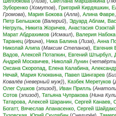
Шелобкова
(
Лиза
),
Светлана Маршанкина
(
Лю
Зуборенко
(
Хомутов
),
Григорий Кирдяшкин
,
Е
Громова
),
Мария Бокова
(
Алла
),
Алина Фавре
Петр Белышков
(
Валерий
),
Эдуард Аблам
,
Вас
Негруль
,
Никита Жоричев
,
Анастасия Озоктай
Марат Абдрахимов
(
Исмаил
),
Валерия Набока
Таранец
(
Ирина
),
Ника Балина
(
Лиза
),
Анна П
Николай Алипа
(
Максим Степанов
),
Евгения 
Вадов
,
Алексей Потапкин
,
Евгений Штырбул
,
Андрей Москвичев
,
Николай Лунин
(
четвёрты
Оксана Скоропад
,
Елена Калабина
,
Александ
Нечай
,
Мария Клюквина
,
Павел Шингарев
(
Би
Ковалёв (неверный муж)
),
Казбек Меретуков
(
Олег Сушков
(
эпизод
),
Иван Прилль
(
Анатоли
Сотов
(
эпизод
),
Татьяна Чупракова
(
Нина Кул
Татарова
,
Алексей Шаранин
,
Сергей Канаев
,
Богатт
,
Вячеслав Апанасенко
,
Сергей Шайдак
Тузовская
,
Юрий Скулябин
(
Снегирёв
),
Тамер