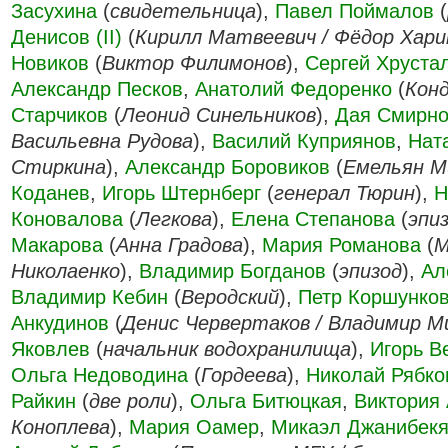
Засухина
(
свидетельница
),
Павел Поймалов
(
Денисов (II)
(
Кирилл Матвеевич / Фёдор Хар
Новиков
(
Виктор Филимонов
),
Сергей Хруста
Александр Песков
,
Анатолий Федоренко
(
Кон
Старчиков
(
Леонид Синельников
),
Дая Смирн
Васильевна Рудова
),
Василий Куприянов
,
Нат
Стиркина
),
Александр Боровиков
(
Емельян М
Коданев
,
Игорь Штернберг
(
генерал Тюрин
),
Н
Коновалова
(
Легкова
),
Елена Степанова
(
эпи
Макарова
(
Анна Градова
),
Мария Романова
(
М
Николаенко
),
Владимир Богданов
(
эпизод
),
Ал
Владимир Кебин
(
Веродский
),
Петр Коршунко
Анкудинов
(
Денис Червертаков / Владимир М
Яковлев
(
начальник водохранилища
),
Игорь Ве
Ольга Недоводина
(
Гордеева
),
Николай Рябко
Райкин
(
две роли
),
Ольга Битюцкая
,
Виктория
Коноплева
),
Мария Оамер
,
Микаэл Джанибек