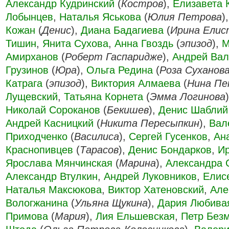
Александр Кудринский
(
Костров
),
Елизавета 
Лобынцев
,
Наталья Яськова
(
Юлия Петрова
)
Кожан
(
Денис
),
Диана Бадагиева
(
Ирина Ели
Тишин
,
Янита Сухова
,
Анна Гвоздь
(
эпизод
),
М
Амирханов
(
Роберт Гаспаридже
),
Андрей Вал
Грузинов
(
Юра
),
Ольга Редина
(
Роза Суханов
Катрага
(
эпизод
),
Виктория Алмаева
(
Нина Пе
Лущевский
,
Татьяна Корнета
(
Эмма Логинова
Николай Сороканов
(
Бекишев
),
Денис Шаблий
Андрей Касницкий
(
Никита Пересыпкин
),
Вал
Приходченко
(
Василиса
),
Сергей Гусенков
,
Ан
Краснопивцев
(
Тарасов
),
Денис Бондарков
,
И
Ярослава Мянчинская
(
Марина
),
Александра 
Александр Втулкин
,
Андрей Луковников
,
Елис
Наталья Максюкова
,
Виктор Хатеновский
,
Але
Вологжанина
(
Ульяна Щукина
),
Дария Любива
Примова
(
Мария
),
Лия Ельшевская
,
Петр Без