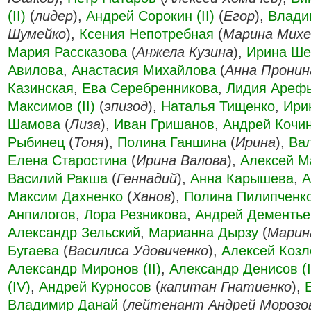
(II)
(
лидер
),
Андрей Сорокин (II)
(
Егор
),
Влади
Шумейко
),
Ксения Непотребная
(
Марина Михе
Мария Рассказова
(
Анжела Кузина
),
Ирина Ше
Авилова
,
Анастасия Михайлова
(
Анна Пронин
Казинская
,
Ева Серебренникова
,
Лидия Ареф
Максимов (II)
(
эпизод
),
Наталья Тищенко
,
Ири
Шамова
(
Лиза
),
Иван Гришанов
,
Андрей Кочи
Рыбинец
(
Тоня
),
Полина Ганшина
(
Ирина
),
Ва
Елена Старостина
(
Ирина Валова
),
Алексей М
Василий Ракша
(
Геннадий
),
Анна Карышева
,
А
Максим Дахненко
(
Ханов
),
Полина Пилипченк
Анпилогов
,
Лора Резникова
,
Андрей Дементьев
Александр Зельский
,
Марианна Дырзу
(
Марин
Бугаева
(
Василиса Удовиченко
),
Алексей Козло
Александр Миронов (II)
,
Александр Денисов (I
(IV)
,
Андрей Курносов
(
капитан Гнатиенко
),
Владимир Данай
(
лейтенант Андрей Морозо