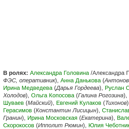
В ролях:
Александра Головина
/Александра П
ФЭС, оперативник
),
Анна Данькова
(
Антонов
Ирина Медведева
(
Дарья Гордеева
),
Руслан 
Холодов
),
Ольга Копосова
(
Галина Рогозина
),
Шуваев
(
Майский
),
Евгений Кулаков
(
Тихонов
Герасимов
(
Константин Лисицын
),
Станисла
Гранин
),
Ирина Московская
(
Екатерина
),
Вал
Скорокосов
(
Ипполит Рюмин
),
Юлия Чеботни