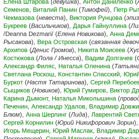
Елена Штарова
(
девушка
),
Антон Даниленко
(
Семенов
,
Виталий Панин
(
Тимофей
),
Петр Ры
Чекмазова
(
невеста
),
Виктория Рунцова
(
эпи
Букреев
(
Васильчиков
),
Дарья Гайнуллина
(
Ли
/Deanna Dezmari/ (
Елена Новикова
),
Анна Деми
Рысакова
),
Вера Островская
(
связанная девоч
Архипов
(
Денис Громов
),
Никита Моисеев
(
Ху
Костюкова
(
Лола / Инесса
),
Вадим Долгачев
(
Александр Филяс
,
Наталья Оленина
(
Татьян
Светлана Роскош
,
Константин Спасский
,
Юрий
Буркот
(
Настя Татаринова
),
Сергей Перебое
Сыщиков
(
Новиков
),
Юрий Гумиров
,
Виктор Д
Карина Дымонт
,
Наталья Миколышина
(
прово
Печенин
,
Александр Удалов
,
Владимир Довжи
Блюм
),
Анна Шерлинг
(
Лида
),
Лаврентий Свет
Сергей Корнилин
(
Юрий Никифорович Зорин
)
Игорь Мещерин
,
Юрий Маслак
,
Владимир Дар
Постепенов
),
Сергей Маркеев
(
клоун
),
Русла