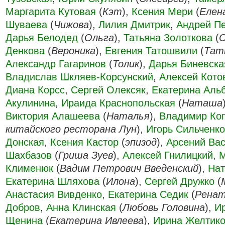
Маргарита Кутовая
(
Кэт
),
Ксения Мери
(
Елен
Шуваева
(
Чижова
),
Лилия Дмитрик
,
Андрей П
Дарья Белодед
(
Ольга
),
Татьяна Золоткова
(
О
Денкова
(
Вероника
),
Евгения Татошвили
(
Тат
Александр Гагаринов
(
Толик
),
Дарья Биневска
Владислав Шкляев-Корсунский
,
Алексей Кото
Диана Корсс
,
Сергей Олексяк
,
Екатерина Аль
Акулинина
,
Ираида Краснопольская
(
Наташа
Виктория Алашеева
(
Наталья
),
Владимир Ко
китайского ресторана Лун
),
Игорь Сильченко
Донская
,
Ксения Кастор
(
эпизод
),
Арсений Ва
Шахбазов
(
Гриша Зуев
),
Алексей Гнилицкий
,
М
Клименюк
(
Вадим Петрович Введенский
),
Нат
Екатерина Шляхова
(
Илона
),
Сергей Дружко
(
Анастасия Вивденко
,
Екатерина Седик
(
Ренат
Добров
,
Анна Клинская
(
Любовь Головина
),
И
Щенина
(
Екатерина Ивлеева
),
Ирина Желтик