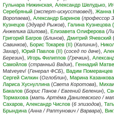
Гульнара Нижинская
,
Александр Шелудько
,
Иг
Серебряный
(
эксперт-искусствовед
),
Жанна 
Воропаева
),
Александр Баринов
(
профессор 
Кузнецов
(
Эдуард Рыжов
),
Галина Кузнецова (I
Анжелика Шилова
),
Елизавета Олиферова
(
Ли
Григорий Багров
(
Блинов
),
Дмитрий Ячевский
Савинков
),
Борис Токарев (II)
(
Калинин
),
Нико
Захар
),
Юрий Павлов (II)
(
сосед по даче
),
Але
Березин
),
Игорь Филиппов
(
Гречкин
),
Алексан
Самойлов
(
странный Вадик
),
Геннадий Матв
Matveyev/ (
Генерал ФСБ
),
Вадим Померанцев
Сергей Силкин
(
Оглоблин
),
Марина Казанкова
Лариса Хуснуллина
(
Света Коротова
),
Михаи
Бакалов
(
Борис Панов / Евгений Беленин
),
Св
Тормахова
(
мать Артёма Данилевского / ма
Сахаров
,
Александр Числов
(
6 эпизодов
),
Тат
Брындина
(
Анна / Раптунович / Варвара
),
Вик