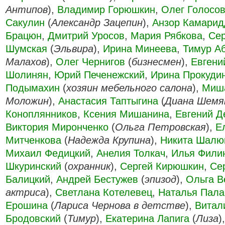
Антипов
),
Владимир Горюшкин
,
Олег Голосо
Сакулин
(
Александр Зацепин
),
Анзор Камарид
Брацюн
,
Дмитрий Уросов
,
Мария Рябкова
,
Сер
Шумская
(
Эльвира
),
Ирина Минеева
,
Тимур А
Малахов
),
Олег Чернигов
(
бизнесмен
),
Евгени
Шолинян
,
Юрий Печенежский
,
Ирина Прокуди
Подымахин
(
хозяин мебельного салона
),
Миша
Моложин
),
Анастасия Таптыгина
(
Диана Шемя
Коноплянников
,
Ксения Мишанина
,
Евгений 
Виктория Миронченко
(
Ольга Петровская
),
Е
Митченкова
(
Надежда Крупина
),
Никита Шалю
Михаил Федицкий
,
Анелия Толкач
,
Илья Фили
Шкуринский
(
охранник
),
Сергей Кирюшкин
,
Се
Балицкий
,
Андрей Бестужев
(
эпизод
),
Ольга В
актриса
),
Светлана Котелевец
,
Наталья Пал
Ерошина
(
Лариса Чернова в детстве
),
Витал
Бродовский
(
Тимур
),
Екатерина Лапига
(
Лиза
)