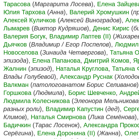
Тарасова
(
Маргарита Лосева
),
Елена Зайцева
Юлия Тархова
(
Анна
),
Валерий Хромушкин
(
п
Алексей Куличков
(
Алексей Виноградов
),
Але
Лымарев
(
Виктор Кудряшов
),
Денис Кирис
(
б
Валерия Богук
,
Владимир Лаптев (II)
(
Жихаре
Дьячков
(
Владимир / Егор Поспелов
),
Людмил
Новоселова
(
Зинаида Четвергова
),
Татьяна О
эпизода
),
Елена Папанова
,
Дмитрий Комов
,
Я
Жалнин
(
эпизод
),
Наталья Круглова
,
Татьяна 
Влады Голубевой
),
Александр Руснак
(
Холодо
Валкман
(
патологоанатом Борис Селиванов
Горшкова
(
Людмила
),
Борис Шевченко
,
Андре
Людмила Колесникова
(
Элеонора Мельникова
разных роли
),
Владимир Капустин
(
дед
),
Серг
Климов
),
Наталья Смирнова
(
Лика Семёнова
)
Бадичкин
(
Тарас Лосенок
),
Александра Проко
Серёгина
),
Елена Доронина (II)
(
Жанна
),
Олег