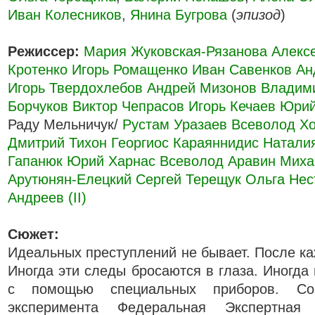
Иван Колесников
,
Янина Бугрова
(
эпизод
)
Режиссер:
Мария Жуковская-Рязанова
Алекс
Кротенко
Игорь Ромащенко
Иван Савенков
Ан
Игорь Твердохлебов
Андрей Мизонов
Владим
Борчуков
Виктор Чепрасов
Игорь Кечаев
Юрий
Раду Мельничук/
Рустам Уразаев
Всеволод Х
Дмитрий Тихон
Георгиос Караяннидис
Натали
Гапанюк
Юрий Харнас
Всеволод Аравин
Миха
Арутюнян-Елецкий
Сергей Терещук
Ольга Нес
Андреев (II)
Сюжет:
Идеальных преступлений не бывает. После ка
Иногда эти следы бросаются в глаза. Иногда
с помощью специальных приборов. Со
эксперимента Федеральная Экспертна