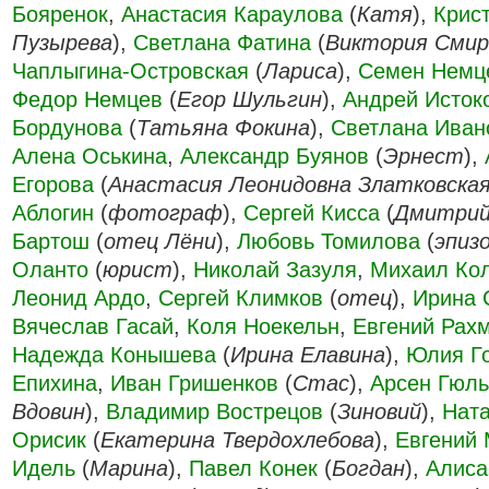
Бояренок
,
Анастасия Караулова
(
Катя
),
Крис
Пузырева
),
Светлана Фатина
(
Виктория Смир
Чаплыгина-Островская
(
Лариса
),
Семен Немц
Федор Немцев
(
Егор Шульгин
),
Андрей Исток
Бордунова
(
Татьяна Фокина
),
Светлана Иван
Алена Оськина
,
Александр Буянов
(
Эрнест
),
Егорова
(
Анастасия Леонидовна Златковска
Аблогин
(
фотограф
),
Сергей Кисса
(
Дмитри
Бартош
(
отец Лёни
),
Любовь Томилова
(
эпиз
Оланто
(
юрист
),
Николай Зазуля
,
Михаил Ко
Леонид Ардо
,
Сергей Климков
(
отец
),
Ирина 
Вячеслав Гасай
,
Коля Ноекельн
,
Евгений Рах
Надежда Конышева
(
Ирина Елавина
),
Юлия Г
Епихина
,
Иван Гришенков
(
Стас
),
Арсен Гюл
Вдовин
),
Владимир Вострецов
(
Зиновий
),
Нат
Орисик
(
Екатерина Твердохлебова
),
Евгений
Идель
(
Марина
),
Павел Конек
(
Богдан
),
Алиса