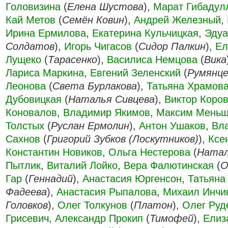
Головизина
(
Елена Шустова
),
Марат Гибадул
Кай Метов
(
Семён Ковин
),
Андрей Железный
,
Ирина Ермилова
,
Екатерина Кульчицкая
,
Эдуа
Солдатов
),
Игорь Чигасов
(
Сидор Палкин
),
Ел
Лущеко
(
Тарасенко
),
Василиса Немцова
(
Вика
Лариса Маркина
,
Евгений Зеленский
(
Румянце
Леонова
(
Света Бурлакова
),
Татьяна Храмова 
Дубовицкая
(
Наталья Сивцева
),
Виктор Коро
Коновалов
,
Владимир Якимов
,
Максим Мень
Толстых
(
Руслан Ермолин
),
Антон Ушаков
,
Вл
Сахнов
(
Григорий Зубков (Лоскутников)
),
Ксе
Константин Новиков
,
Ольга Нестерова
(
Ната
Пытлик
,
Виталий Лойко
,
Вера Фалютинская
(
О
Гар
(
Геннадий
),
Анастасия Юргенсон
,
Татьяна
Фадеева
),
Анастасия Рыпалова
,
Михаил Инчи
Головков
),
Олег Толкунов
(
Платон
),
Олег Руд
Грисевич
,
Александр Прокип
(
Тимофей
),
Елиз