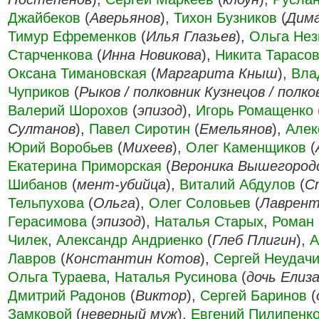
Джайбеков
(
Аверьянов
),
Тихон Бузников
(
Дим
Тимур Ефременков
(
Илья Глазьев
),
Ольга Нез
Старченкова
(
Инна Новикова
),
Никита Тарасо
Оксана Тимановская
(
Маргарита Кныш
),
Вла
Чуприков
(
Рыков / полковник Кузнецов / полко
Валерий Шорохов
(
эпизод
),
Игорь Ромащенко
Султанов
),
Павел Сиротин
(
Емельянов
),
Алек
Юрий Воробьев
(
Михеев
),
Олег Каменщиков
(
Екатерина Приморская
(
Вероника Вышегород
Шибанов
(
мент-убийца
),
Виталий Абдулов
(
С
Тельпухова
(
Ольга
),
Олег Соловьев
(
Лаврен
Герасимова
(
эпизод
),
Наталья Старых
,
Роман
Чилек
,
Александр Андриенко
(
Глеб Плигин
),
А
Лавров
(
Константин Котов
),
Сергей Неудач
Ольга Тураева
,
Наталья Русинова
(
дочь Елиз
Дмитрий Радонов
(
Виктор
),
Сергей Баринов
(
Замковой
(
неверный муж
),
Евгений Пилипенк