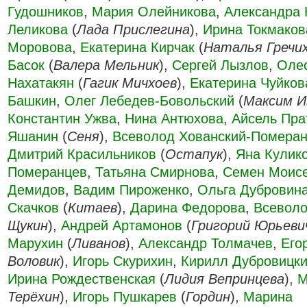
Гудошников
,
Мария Олейникова
,
Александра 
Леликова
(
Лада Прислегина
),
Ирина Токмаков
Моровова
,
Екатерина Кирчак
(
Наталья Гречи
Басок
(
Валера Мельник
),
Сергей Лызлов
,
Оле
Нахатакян
(
Гагик Мичхоев
),
Екатерина Чуйков
Башкин
,
Олег Лебедев-Бовольский
(
Максим И
Константин Ужва
,
Нина Антюхова
,
Айсель Пра
Яшанин
(
Сеня
),
Всеволод Хованский-Помера
Дмитрий Красильников
(
Остапук
),
Яна Кулик
Померанцев
,
Татьяна Смирнова
,
Семен Моис
Демидов
,
Вадим Пироженко
,
Ольга Дубровин
Скачков
(
Китаев
),
Дарина Федорова
,
Всевол
Щукин
),
Андрей Артамонов
(
Григорий Юрьеви
Марухин
(
Ливанов
),
Александр Толмачев
,
Его
Воловик
),
Игорь Скурихин
,
Кирилл Дубровицк
Ирина Рождественская
(
Лидия Вепринцева
),
М
Терёхин
),
Игорь Пушкарев
(
Гордин
),
Марина