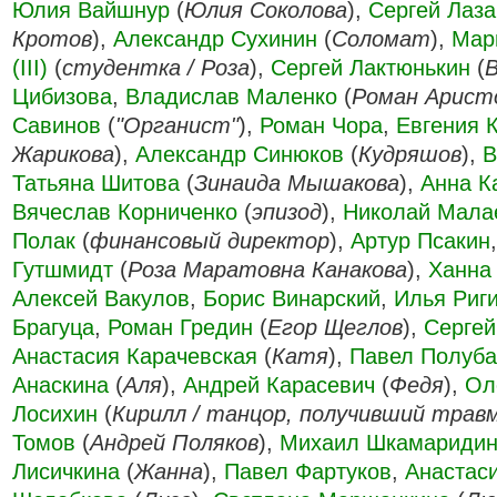
Юлия Вайшнур
(
Юлия Соколова
),
Сергей Лазар
Кротов
),
Александр Сухинин
(
Соломат
),
Мар
(III)
(
студентка / Роза
),
Сергей Лактюнькин
(
Цибизова
,
Владислав Маленко
(
Роман Арист
Савинов
(
"Органист"
),
Роман Чора
,
Евгения 
Жарикова
),
Александр Синюков
(
Кудряшов
),
В
Татьяна Шитова
(
Зинаида Мышакова
),
Анна К
Вячеслав Корниченко
(
эпизод
),
Николай Мала
Полак
(
финансовый директор
),
Артур Псакин
Гутшмидт
(
Роза Маратовна Канакова
),
Ханна
Алексей Вакулов
,
Борис Винарский
,
Илья Риг
Брагуца
,
Роман Гредин
(
Егор Щеглов
),
Серге
Анастасия Карачевская
(
Катя
),
Павел Полуба
Анаскина
(
Аля
),
Андрей Карасевич
(
Федя
),
Ол
Лосихин
(
Кирилл / танцор, получивший трав
Томов
(
Андрей Поляков
),
Михаил Шкамариди
Лисичкина
(
Жанна
),
Павел Фартуков
,
Анастас