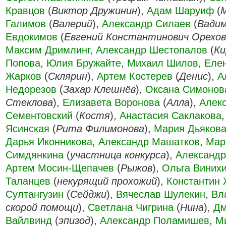
Кравцов
(
Виктор Дружинин
),
Адам Шаруиф
(
Галимов
(
Валерий
),
Александр Силаев
(
Вади
Евдокимов
(
Евгений Константинович Орехов
Максим Дримлинг
,
Александр Шестопалов
(
Ки
Попова
,
Юлия Бружайте
,
Михаил Шилов
,
Еле
Жарков
(
Склярин
),
Артем Костерев
(
Денис
),
А
Недорезов
(
Захар Клешнёв
),
Оксана Симонов
Стеклова
),
Елизавета Воронова
(
Алла
),
Алек
Сементовский
(
Костя
),
Анастасия Саклакова
Ясинская
(
Рита Филимонова
),
Мария Дьяков
Дарья Иконникова
,
Александр Машатков
,
Мар
Симдянкина
(
участница конкурса
),
Александр
Артем Мосин-Щепачев
(
Рыжов
),
Ольга Виних
Таланцев
(
некурящий прохожий
),
Константин
Султангузин
(
Сейджи
),
Вячеслав Шулекин
,
Вл
скорой помощи
),
Светлана Чигрина
(
Нина
),
Дм
Вайлвинд
(
эпизод
),
Александр Поламишев
,
М