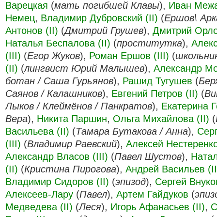
Варецкая
(
мать погибшей Клавы
),
Иван Меж
Немец
,
Владимир Дубровский (II)
(
Ершов\ Арк
Антонов (II)
(
Дмитрий Грушев
),
Дмитрий Орл
Наталья Беспалова (II)
(
проститутка
),
Алек
(III)
(
Егор Жуков
),
Роман Ершов (III)
(
школьни
(II)
(
лингвист Юрий Малышев
),
Александр Мо
ботан / Саша Гурьянов
),
Рашид Тугушев
(
Бер
Саянов / Калашников
),
Евгений Петров (II)
(
Ви
Лыков / Клеймёнов / Панкратов
),
Екатерина Г
Вера
),
Никита Паршин
,
Ольга Михайлова (II)
(
Васильева (II)
(
Тамара Бутакова / Анна
),
Сер
(III)
(
Владимир Раевский
),
Алексей Нестеренко 
Александр Власов (III)
(
Павел Шустов
),
Ната
(II)
(
Кристина Пирогова
),
Андрей Васильев (II
Владимир Сидоров (II)
(
эпизод
),
Сергей Внуков
Алексеев-Лару
(
Павел
),
Артем Гайдуков
(
эпиз
Медведева (II)
(
Леся
),
Игорь Афанасьев (II)
,
С