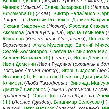
Великоредчанин
(
Жирко / Кряжин / Тимати
),
Чванов
(
Максим
),
Елена Захарова (II)
(
Натал
Ефремова (II)
(
Алла
),
Виктор Балабанов
,
Серг
Тищенко
),
Дмитрий Росляков
,
Даниил Вахруш
Оксана Сидоренко
(
Ирочка
),
Ярослав Стаховс
Аксенова
(
Анна Куницына
),
Ирина Темичева
(
Юрпалов
(
Константин Стерлигов
),
Полина 
Борзенкова
),
Агата Муцениеце
,
Евгений Михе
Сергей Холмогоров
,
Светлана Смирнова-Мар
Андрей Васильев (II)
(
киллер
),
Игорь Денисов (
Иван Деменин
/Иван Руденко/ (
охранник в бо
Топорков / Фима-топор
),
Игорь Сидоров
(
гео
Иванова (II)
,
Константин Шелягин
,
Дмитрий М
Климова
(
Люба Тимофеева
),
Зинаида Мансур
Дмитрий Сапронов
(
Семён Трофимович / врач
грабитель
),
Ольга Цинк
(
Аида Юрьева
),
Алек
(III)
(
Леонид Груздев
),
Владимир Белоусов (II)
Юшков
),
Петр Натаров
(
Алексей Хомичев
),
Ви