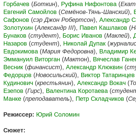
Горбачев
(
Боткин
),
Руфина Нифонтова
(
Екат
Евгений Самойлов
(
Семёнов-Тянь-Шанский
),
Сафонов
(
сэр Джон Робертсон
),
Александр С
Золотухин
(
Александр III
),
Павел Кашлаков
(
Н
Бунаков
(
студент
),
Борис Иванов
(
Маклей
),
Назаров
(
студент
),
Николай Дупак
(
журнали
Евдокимова
(
Мария Федоровна
),
Владимир Ке
Эммануил Виторган
(
Мактон
),
Вячеслав Гане
Весник
(
финансист
),
Александр Клюквин
(
ст
Федорцов
(
Новосильский
),
Виктор Татаринцев
Кудинович
(
крестьянин
),
Александр Вокач
(
Т
Езепов
(
Гирс
),
Валентина Коротаева
(
студен
Манке
(
преподаватель
),
Петр Складчиков
(
Се
Режиссер:
Юрий Соломин
Сюжет: