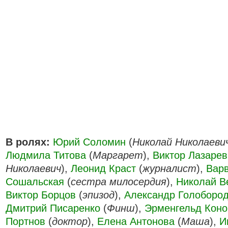
В ролях:
Юрий Соломин
(
Николай Николаеви
Людмила Титова
(
Маргарет
),
Виктор Лазарев 
Николаевич
),
Леонид Краст
(
журналист
),
Вар
Сошальская
(
сестра милосердия
),
Николай В
Виктор Борцов
(
эпизод
),
Александр Голобород
Дмитрий Писаренко
(
Финш
),
Эрменгельд Кон
Портнов
(
доктор
),
Елена Антонова
(
Маша
),
И