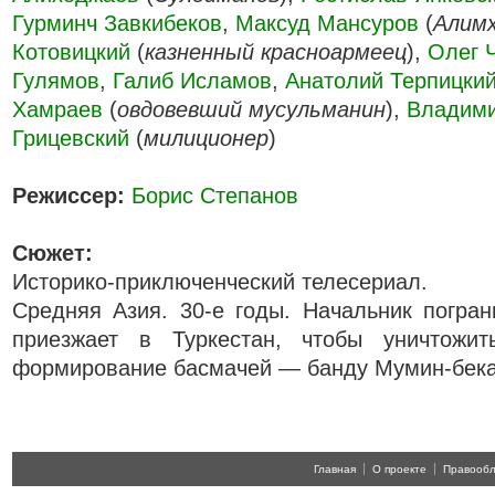
Гурминч Завкибеков
,
Максуд Мансуров
(
Алим
Котовицкий
(
казненный красноармеец
),
Олег 
Гулямов
,
Галиб Исламов
,
Анатолий Терпицки
Хамраев
(
овдовевший мусульманин
),
Владим
Грицевский
(
милиционер
)
Режиссер:
Борис Степанов
Сюжет:
Историко-приключенческий телесериал.
Средняя Азия. 30-е годы. Начальник погра
приезжает в Туркестан, чтобы уничтожит
формирование басмачей — банду Мумин-бека
Главная
О проекте
Правооб