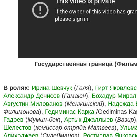
Государственная граница (Фильм 
В ролях:
Ирина Шевчук
(
Галя
),
Гирт Яковлевс
Александр Денисов
(
Гамаюн
),
Бохадур Мирал
Августин Милованов
(
Менжинский
),
Надежда 
Филимонова
),
Гедиминас Карка
/Gediminas Kar
Гадоев
(
Мумин-бек
),
Артык Джаллыев
(
Вазир
)
Шелестов
(
комиссар отряда Матвеев
),
Ульм
Алиходжаев
(
Сулейманов
),
Ростислав Янковс