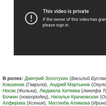
В ролях:
Дмитрий Золотухин
(
Василий Бусла
Кокшенов
(
Гаврила
),
Андрей Мартынов
(
Окул
Носик
(
Филька
),
Людмила Хитяева
(
Амелфа Т
Бочкин
(
новгородец
),
Наталья Крачковская
(
О
Алферова
(
Ксения
),
Матлюба Алимова
(
Ирин