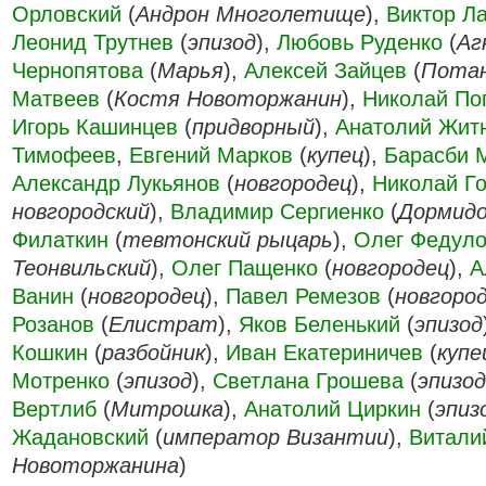
Орловский
(
Андрон Многолетище
),
Виктор Л
Леонид Трутнев
(
эпизод
),
Любовь Руденко
(
Аг
Чернопятова
(
Марья
),
Алексей Зайцев
(
Пота
Матвеев
(
Костя Новоторжанин
),
Николай По
Игорь Кашинцев
(
придворный
),
Анатолий Жит
Тимофеев
,
Евгений Марков
(
купец
),
Барасби 
Александр Лукьянов
(
новгородец
),
Николай Г
новгородский
),
Владимир Сергиенко
(
Дормидо
Филаткин
(
тевтонский рыцарь
),
Олег Федул
Теонвильский
),
Олег Пащенко
(
новгородец
),
А
Ванин
(
новгородец
),
Павел Ремезов
(
новгоро
Розанов
(
Елистрат
),
Яков Беленький
(
эпизод
Кошкин
(
разбойник
),
Иван Екатериничев
(
купе
Мотренко
(
эпизод
),
Светлана Грошева
(
эпизод
Вертлиб
(
Митрошка
),
Анатолий Циркин
(
эпиз
Жадановский
(
император Византии
),
Витали
Новоторжанина
)