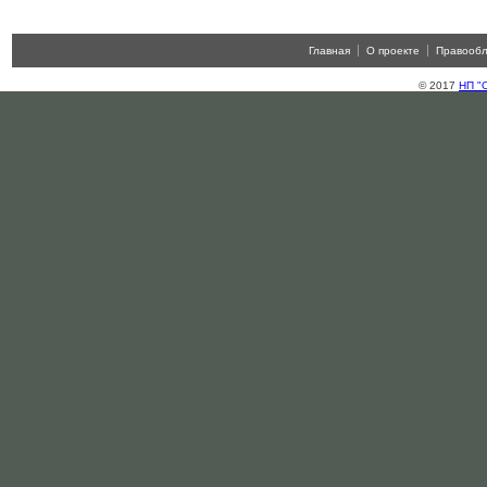
Главная
О проекте
Правооб
© 2017
НП "