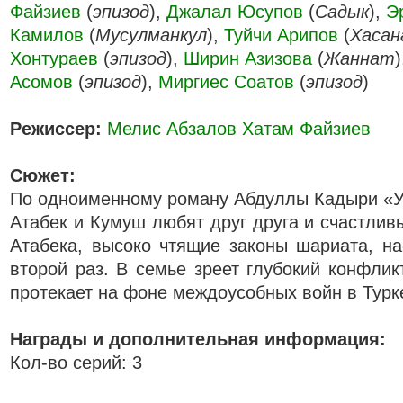
Файзиев
(
эпизод
),
Джалал Юсупов
(
Садык
),
Э
Камилов
(
Мусулманкул
),
Туйчи Арипов
(
Хасан
Хонтураев
(
эпизод
),
Ширин Азизова
(
Жаннат
Асомов
(
эпизод
),
Миргиес Соатов
(
эпизод
)
Режиссер:
Мелис Абзалов
Хатам Файзиев
Сюжет:
По одноименному роману Абдуллы Кадыри «У
Атабек и Кумуш любят друг друга и счастлив
Атабека, высоко чтящие законы шариата, н
второй раз. В семье зреет глубокий конфлик
протекает на фоне междоусобных войн в Турке
Награды и дополнительная информация:
Кол-во серий: 3