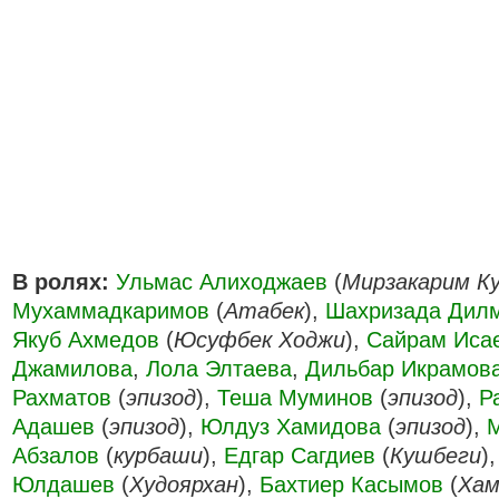
В ролях:
Ульмас Алиходжаев
(
Мирзакарим К
Мухаммадкаримов
(
Атабек
),
Шахризада Дил
Якуб Ахмедов
(
Юсуфбек Ходжи
),
Сайрам Иса
Джамилова
,
Лола Элтаева
,
Дильбар Икрамов
Рахматов
(
эпизод
),
Теша Муминов
(
эпизод
),
Р
Адашев
(
эпизод
),
Юлдуз Хамидова
(
эпизод
),
Абзалов
(
курбаши
),
Едгар Сагдиев
(
Кушбеги
)
Юлдашев
(
Худоярхан
),
Бахтиер Касымов
(
Хам