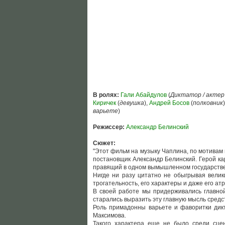
В ролях:
Гали Абайдулов
(
Диктатор / актер
Киричек
(
девушка
),
Андрей Босов
(
полковник
варьете
)
Режиссер:
Александр Белинский
Сюжет:
"Этот фильм на музыку Чаплина, по мотивам 
постановщик Александр Белинский. Герой карт
правящий в одном вымышленном государстве
Нигде ни разу цитатно не обыгрывая велики
трогательность, его характеры и даже его ат
В своей работе мы придерживались главной
старались выразить эту главную мысль средс
Роль примадонны варьете и фаворитки дик
Максимова.
Такого характера еще не было среди сце