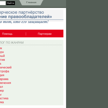
Главная
Помощь
Партнерам
ЛОГ ПО ЖАНРАМ
ик
ерн
ный
ктив
а
рический
строфа
дия
драма
лючения
ал
лер
ы
астика
ика