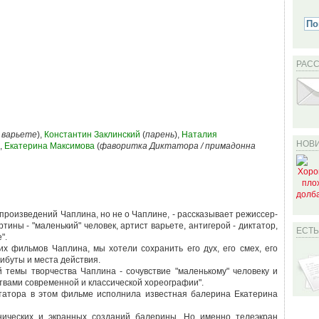
РАС
 варьете
),
Константин Заклинский
(
парень
),
Наталия
НОВИ
),
Екатерина Максимова
(
фаворитка Диктатора / примадонна
произведений Чаплина, но не о Чаплине, - рассказывает режиссер-
ины - "маленький" человек, артист варьете, антигерой - диктатор,
ЕСТ
".
х фильмов Чаплина, мы хотели сохранить его дух, его смех, его
рибуты и места действия.
 темы творчества Чаплина - сочувствие "маленькому" человеку и
твами современной и классической хореографии".
татора в этом фильме исполнила известная балерина Екатерина
нических и экранных созданий балерины. Но именно телеэкран