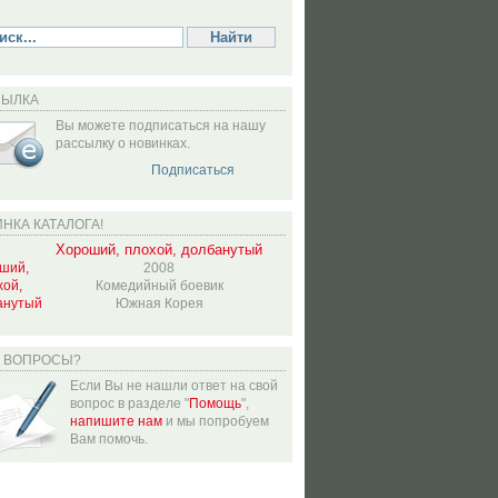
СЫЛКА
Вы можете подписаться на нашу
рассылку о новинках.
Подписаться
НКА КАТАЛОГА!
Хороший, плохой, долбанутый
2008
Комедийный боевик
Южная Корея
Ь ВОПРОСЫ?
Если Вы не нашли ответ на свой
вопрос в разделе "
Помощь
",
напишите нам
и мы попробуем
Вам помочь.