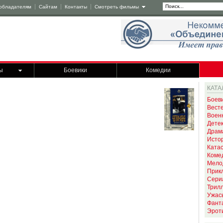
обладателям
Сайтам
Контакты
Смотреть фильмы
ы
Боевики
Комедии
КАТА
Боев
Вест
Воен
Дете
Драм
Исто
Ката
Коме
Мело
Прик
Сери
Трил
Ужас
Фант
Эрот