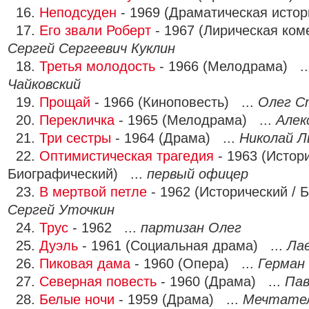
16.
Неподсуден
- 1969 (Драматическая истор
17.
Его звали Роберт
- 1967 (Лирическая ком
Сергей Сергеевич Куклин
18.
Третья молодость
- 1966 (Мелодрама) .
Чайковский
19.
Прощай
- 1966 (Киноповесть) ...
Олег С
20.
Перекличка
- 1965 (Мелодрама) ...
Алек
21.
Три сестры
- 1964 (Драма) ...
Николай Л
22.
Оптимистическая трагедия
- 1963 (Истори
Биографический) ...
первый офицер
23.
В мертвой петле
- 1962 (Исторический / 
Сергей Уточкин
24.
Трус
- 1962 ...
партизан Олег
25.
Дуэль
- 1961 (Социальная драма) ...
Ла
26.
Пиковая дама
- 1960 (Опера) ...
Герман
27.
Северная повесть
- 1960 (Драма) ...
Пав
28.
Белые ночи
- 1959 (Драма) ...
Мечтате