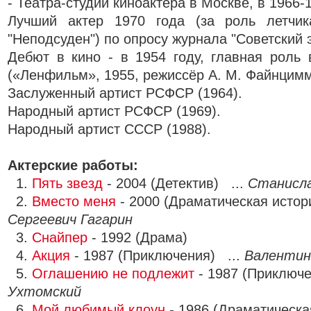
- Театра-студии киноактера в Москве, в 1966-
Лучший актер 1970 года (за роль летчи
"Неподсуден") по опросу журнала "Советский э
Дебют в кино - в 1954 году, главная роль
(«Ленфильм», 1955, режиссёр А. М. Файнцимм
Заслуженный артист РСФСР (1964).
Народный артист РСФСР (1969).
Народный артист СССР (1988).
Актерские работы:
1.
Пять звезд
- 2004 (Детектив) ...
Станисла
2.
Вместо меня
- 2000 (Драматическая истор
Сергеевич Гагарин
3.
Снайпер
- 1992 (Драма)
4.
Акция
- 1987 (Приключения) ...
Валентин
5.
Оглашению не подлежит
- 1987 (Приключе
Ухтомский
6.
Мой любимый клоун
- 1986 (Драматическа