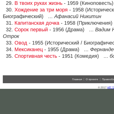
29.
В твоих руках жизнь
- 1959 (Киноповесть)
30.
Хождение за три моря
- 1958 (Историческ
Биографический) ...
Афанасий Никитин
31.
Капитанская дочка
- 1958 (Приключения)
32.
Сорок первый
- 1956 (Драма) ...
Вадим Н
Отрок
33.
Овод
- 1955 (Исторический / Биографиче
34.
Мексиканец
- 1955 (Драма) ...
Фернанде
35.
Спортивная честь
- 1951 (Комедия) ...
б
Главная
О проекте
Правооб
© 2017
НП "