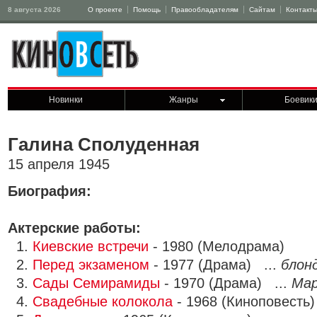
8 августа 2026
О проекте
Помощь
Правообладателям
Сайтам
Контакт
Новинки
Жанры
Боевик
Галина Сполуденная
15 апреля 1945
Биография:
Актерские работы:
1.
Киевские встречи
- 1980 (Мелодрама)
2.
Перед экзаменом
- 1977 (Драма) ...
блон
3.
Сады Семирамиды
- 1970 (Драма) ...
Ма
4.
Свадебные колокола
- 1968 (Киноповесть)