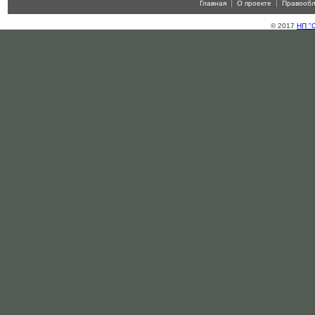
Главная
О проекте
Правооб
© 2017
НП "