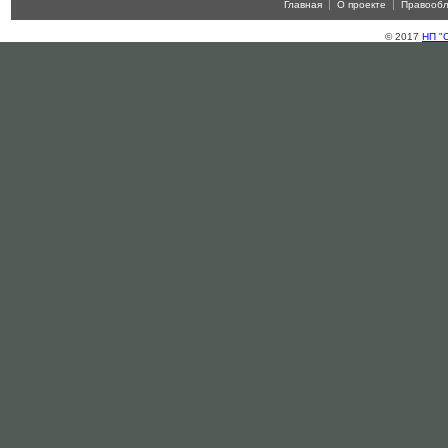
Главная
О проекте
Правооб
© 2017
НП "