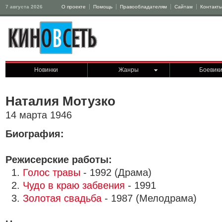
7 августа 2026
О проекте
Помощь
Правообладателям
Сайтам
Контакт
Новинки
Жанры
Боевик
Наталия Мотузко
14 марта 1946
Биография:
Режисерские работы:
1.
Голос травы
- 1992 (Драма)
2.
Чудо в краю забвения
- 1991
3.
Золотая свадьба
- 1987 (Мелодрама)