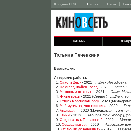
8 августа 2026
О проекте
Помощь
Право
Новинки
Жанр
Татьяна Печенкина
Биография:
Актерские работы:
1.
Спасти Веру
- 2021 ...
Муся Иосифовна
2.
Не оглядывайся назад
- 2021 ...
эпизод
3.
Можешь мне верить
- 2021 ...
Ольга Миха
4.
Чужие грехи
- 2021 (Сериал) ...
Шмуклер
5.
Отпуск в сосновом лесу
- 2020 (Мелодрама
6.
Мой мужчина, моя женщина
- 2020 ...
Гал
7.
Аквамарин
- 2020 (Мелодрама) ...
инспек
8.
Тайны
- 2019 ...
Теодора фон Бюсоф (Дро
9.
Следователь Горчакова 2
- 2019 ...
Мария
10.
Сердце матери
- 2019 ...
Анастасия Ерм
11.
От любви до ненависти
- 2019 ...
завучи