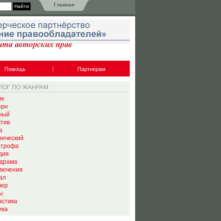
Главная
Помощь
Партнерам
ЛОГ ПО ЖАНРАМ
ик
ерн
ный
ктив
а
рический
строфа
дия
драма
лючения
ал
лер
ы
астика
ика