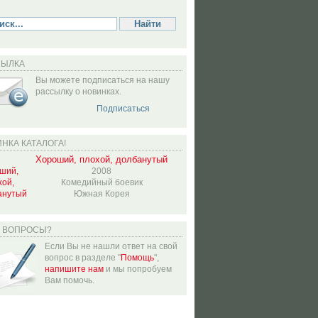
СЫЛКА
Вы можете подписаться на нашу
рассылку о новинках.
Подписаться
НКА КАТАЛОГА!
Хороший, плохой, долбанутый
2008
Комедийный боевик
Южная Корея
Ь ВОПРОСЫ?
Если Вы не нашли ответ на свой
вопрос в разделе "
Помощь
",
напишите нам
и мы попробуем
Вам помочь.