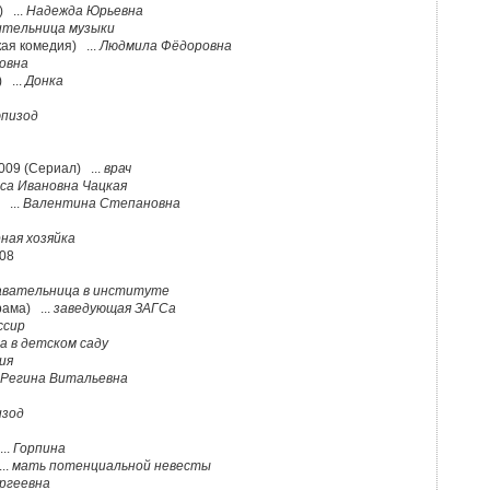
 ...
Надежда Юрьевна
ительница музыки
кая комедия) ...
Людмила Фёдоровна
овна
 ...
Донка
эпизод
009 (Сериал) ...
врач
са Ивановна Чацкая
 ...
Валентина Степановна
ная хозяйка
008
авательница в институте
ама) ...
заведующая ЗАГСа
ссир
 в детском саду
ия
Регина Витальевна
изод
..
Горпина
..
мать потенциальной невесты
ргеевна