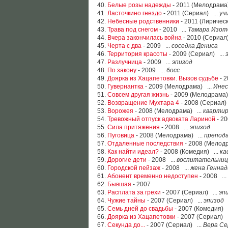
40.
Белые розы надежды
- 2011 (Мелодрама)
41.
Ласточкино гнездо
- 2011 (Сериал) ...
уч
42.
Небесные родственники
- 2011 (Лиричес
43.
Трава под снегом
- 2010 ...
Тамара Изот
44.
Вчера закончилась война
- 2010 (Сериал)
45.
Черта с два
- 2009 ...
соседка Дениса
46.
Территория красоты
- 2009 (Сериал) ...
47.
Разлучница
- 2009 ...
эпизод
48.
По закону
- 2009 ...
босс
49.
Доярка из Хацапетовки. Вызов судьбе
- 2
50.
Гувернантка
- 2009 (Мелодрама) ...
Инес
51.
Совсем другая жизнь
- 2009 (Мелодрама)
52.
Возвращение Мухтара 4
- 2008 (Сериал)
53.
Ворожея
- 2008 (Мелодрама) ...
квартир
54.
Тревожный отпуск адвоката Лариной
- 2
55.
Сила притяжения
- 2008 ...
эпизод
56.
Пуговица
- 2008 (Мелодрама) ...
препод
57.
Отдаленные последствия
- 2008 (Мелодр
58.
Как найти идеал?
- 2008 (Комедия) ...
ка
59.
Дорогие дети
- 2008 ...
воспитательница
60.
Городской пейзаж
- 2008 ...
жена Геннад
61.
Абонент временно недоступен
- 2008 ...
62.
Бывшая
- 2007
63.
Расплата за грехи
- 2007 (Сериал) ...
эп
64.
Чужие тайны
- 2007 (Сериал) ...
эпизод
65.
Семь дней до свадьбы
- 2007 (Комедия) .
66.
Доярка из Хацапетовки
- 2007 (Сериал) .
67.
Секунда до...
- 2007 (Сериал) ...
Вера Се