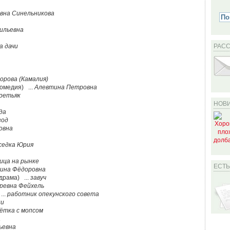
вна Синельникова
ильевна
а дачи
РАС
рова (Камалия)
комедия) ...
Алевтина Петровна
ретьяк
НОВИ
да
зод
овна
седка Юрия
ица на рынке
ЕСТ
ина Фёдоровна
драма) ...
завуч
ревна Фейхель
...
работник опекунского совета
ии
ётка с мопсом
а
ьевна