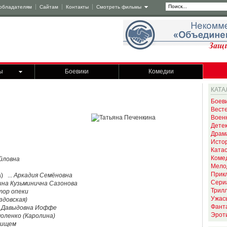
обладателям
Сайтам
Контакты
Смотреть фильмы
ы
Боевики
Комедии
КАТА
Боев
Вест
Воен
Дете
Драм
Исто
Ката
Коме
йловна
Мело
Прик
) ...
Аркадия Семёновна
Сери
ина Кузьминична Сазонова
Трил
тор опеки
Ужас
здовская)
Фант
 Давыдовна Иоффе
Эрот
оленко (Каролина)
лищем