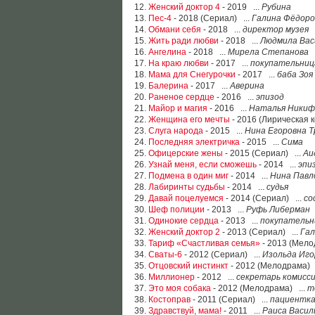
12.
Женский доктор 4
- 2019 ...
Рубина
13.
Пес-4
- 2018 (Сериал) ...
Галина Фёдоро
14.
Обмани себя
- 2018 ...
директор музея
15.
Жить ради любви
- 2018 ...
Людмила Вас
16.
Ангелина
- 2018 ...
Мирела Степанова
17.
На краю любви
- 2017 ...
покупательниц
18.
Мама для Снегурочки
- 2017 ...
баба Зоя
19.
Балерина
- 2017 ...
Аверина
20.
Раненое сердце
- 2016 ...
эпизод
21.
Майор и магия
- 2016 ...
Наталья Никифо
22.
Женщина его мечты
- 2016 (Лирическая 
23.
Слуга народа
- 2015 ...
Нина Егоровна Т
24.
Последняя электричка
- 2015 ...
Сима
25.
Офицерские жены
- 2015 (Сериал) ...
Аи
26.
Узнай меня, если сможешь
- 2014 ...
эпи
27.
Подмена в один миг
- 2014 ...
Нина Павл
28.
Лабиринты судьбы
- 2014 ...
судья
29.
Давай поцелуемся
- 2014 (Сериал) ...
со
30.
Шеф полиции
- 2013 ...
Руфь Либерман
31.
Одинокие сердца
- 2013 ...
покупательн
32.
Женский доктор 2
- 2013 (Сериал) ...
Гал
33.
Тариф «Счастливая семья»
- 2013 (Мело
34.
Сваты-6
- 2012 (Сериал) ...
Изольда Иго
35.
Отцовский инстинкт
- 2012 (Мелодрама) 
36.
Миллионер
- 2012 ...
секретарь комисс
37.
Это моя собака
- 2012 (Мелодрама) ...
т
38.
Костоправ
- 2011 (Сериал) ...
пациентк
39.
Здравствуй, мама!
- 2011 ...
Раиса Васил