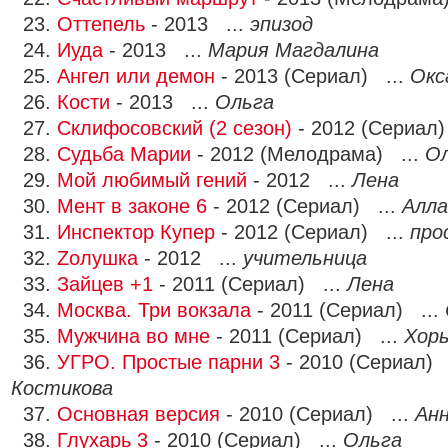
23.
Оттепель
- 2013 ...
эпизод
24.
Иуда
- 2013 ...
Мария Магдалина
25.
Ангел или демон
- 2013 (Сериал) ...
Окс
26.
Кости
- 2013 ...
Ольга
27.
Склифосовский (2 сезон)
- 2012 (Сериал)
28.
Судьба Марии
- 2012 (Мелодрама) ...
О
29.
Мой любимый гений
- 2012 ...
Лена
30.
Мент в законе 6
- 2012 (Сериал) ...
Алла
31.
Инспектор Купер
- 2012 (Сериал) ...
про
32.
Zолушка
- 2012 ...
учительница
33.
Зайцев +1
- 2011 (Сериал) ...
Лена
34.
Москва. Три вокзала
- 2011 (Сериал) ...
35.
Мужчина во мне
- 2011 (Сериал) ...
Хорь
36.
УГРО. Простые парни 3
- 2010 (Сериал) 
Костикова
37.
Основная версия
- 2010 (Сериал) ...
Ан
38.
Глухарь 3
- 2010 (Сериал) ...
Ольга