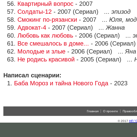
56.
Квартирный вопрос
- 2007
57.
Солдаты-12
- 2007 (Сериал) ...
эпизод
58.
Смокинг по-рязански
- 2007 ...
Юля, мод
59.
Адвокат-4
- 2007 (Сериал) ...
Жанна
60.
Любовь как любовь
- 2006 (Сериал) ...
э
61.
Все смешалось в доме...
- 2006 (Сериал)
62.
Молодые и злые
- 2006 (Сериал) ...
Яна
63.
Не родись красивой
- 2005 (Сериал) ...
Написал сценарии:
1.
Баба Мороз и тайна Нового Года
- 2023
Главная
О проекте
Правооб
© 2017
НП "