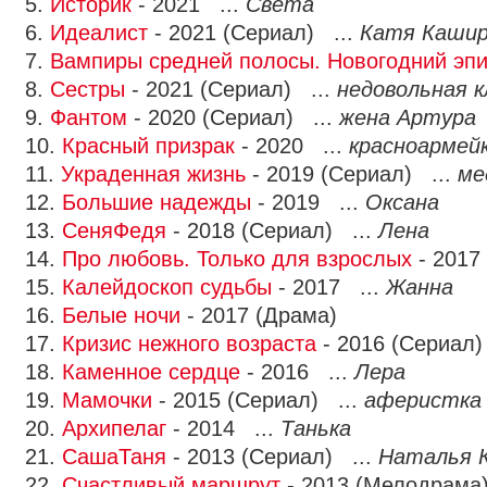
5.
Историк
- 2021 ...
Света
6.
Идеалист
- 2021 (Сериал) ...
Катя Кашир
7.
Вампиры средней полосы. Новогодний эп
8.
Сестры
- 2021 (Сериал) ...
недовольная 
9.
Фантом
- 2020 (Сериал) ...
жена Артура
10.
Красный призрак
- 2020 ...
красноармей
11.
Украденная жизнь
- 2019 (Сериал) ...
ме
12.
Большие надежды
- 2019 ...
Оксана
13.
СеняФедя
- 2018 (Сериал) ...
Лена
14.
Про любовь. Только для взрослых
- 2017
15.
Калейдоскоп судьбы
- 2017 ...
Жанна
16.
Белые ночи
- 2017 (Драма)
17.
Кризис нежного возраста
- 2016 (Сериал)
18.
Каменное сердце
- 2016 ...
Лера
19.
Мамочки
- 2015 (Сериал) ...
аферистка
20.
Архипелаг
- 2014 ...
Танька
21.
СашаТаня
- 2013 (Сериал) ...
Наталья 
22.
Счастливый маршрут
- 2013 (Мелодрама