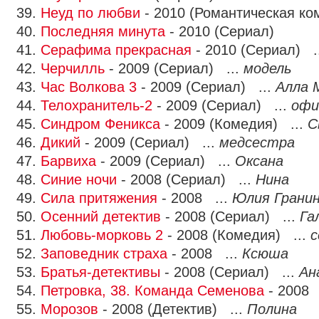
39.
Неуд по любви
- 2010 (Романтическая ко
40.
Последняя минута
- 2010 (Сериал)
41.
Серафима прекрасная
- 2010 (Сериал) .
42.
Черчилль
- 2009 (Сериал) ...
модель
43.
Час Волкова 3
- 2009 (Сериал) ...
Алла 
44.
Телохранитель-2
- 2009 (Сериал) ...
офи
45.
Синдром Феникса
- 2009 (Комедия) ...
С
46.
Дикий
- 2009 (Сериал) ...
медсестра
47.
Барвиха
- 2009 (Сериал) ...
Оксана
48.
Синие ночи
- 2008 (Сериал) ...
Нина
49.
Сила притяжения
- 2008 ...
Юлия Грани
50.
Осенний детектив
- 2008 (Сериал) ...
Га
51.
Любовь-морковь 2
- 2008 (Комедия) ...
с
52.
Заповедник страха
- 2008 ...
Ксюша
53.
Братья-детективы
- 2008 (Сериал) ...
Ан
54.
Петровка, 38. Команда Семенова
- 2008 
55.
Морозов
- 2008 (Детектив) ...
Полина