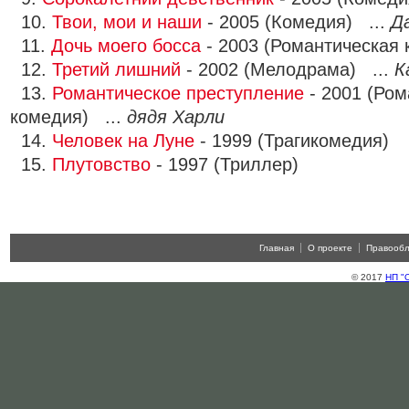
10.
Твои, мои и наши
- 2005 (Комедия) ...
Д
11.
Дочь моего босса
- 2003 (Романтическая 
12.
Третий лишний
- 2002 (Мелодрама) ...
К
13.
Романтическое преступление
- 2001 (Ром
комедия) ...
дядя Харли
14.
Человек на Луне
- 1999 (Трагикомедия)
15.
Плутовство
- 1997 (Триллер)
Главная
О проекте
Правооб
© 2017
НП "