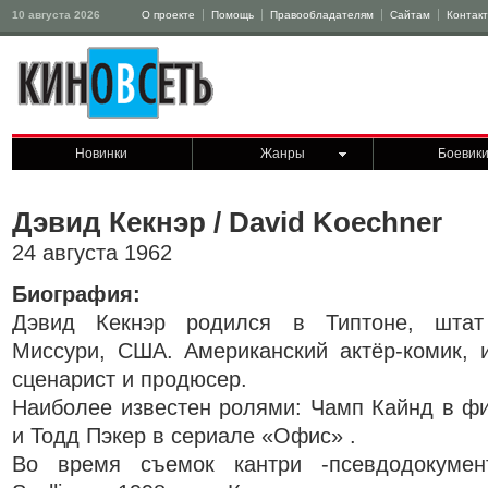
10 августа 2026
О проекте
Помощь
Правообладателям
Сайтам
Контак
Новинки
Жанры
Боевик
Дэвид Кекнэр / David Koechner
24 августа 1962
Биография:
Дэвид Кекнэр родился в Типтоне, штат
Миссури, США. Американский актёр-комик, и
сценарист и продюсер.
Наиболее известен ролями: Чамп Кайнд в ф
и Тодд Пэкер в сериале «Офис» .
Во время съемок кантри -псевдодокумент