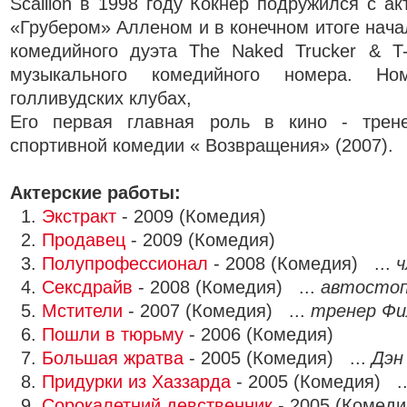
Scallion в 1998 году Кокнер подружился с а
«Грубером» Алленом и в конечном итоге нача
комедийного дуэта The Naked Trucker & T
музыкального комедийного номера. Н
голливудских клубах,
Его первая главная роль в кино - тре
спортивной комедии « Возвращения» (2007).
Актерские работы:
1.
Экстракт
- 2009 (Комедия)
2.
Продавец
- 2009 (Комедия)
3.
Полупрофессионал
- 2008 (Комедия) ...
ч
4.
Сексдрайв
- 2008 (Комедия) ...
автосто
5.
Мстители
- 2007 (Комедия) ...
тренер Фи
6.
Пошли в тюрьму
- 2006 (Комедия)
7.
Большая жратва
- 2005 (Комедия) ...
Дэн
8.
Придурки из Хаззарда
- 2005 (Комедия) .
9.
Сорокалетний девственник
- 2005 (Комеди