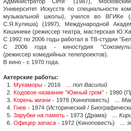
Администратор Сети" (1987), Московск
Университет Искусств по специальности ком
музыкальной школы), учился во ВГИКе (р
С.Я.Кулиша) (1997), Международной Акад
Кишиневе (режиссер театра, мастерская Ю.Ха
С 1992 по 2006 годы работал в ТВ-студии "Бе
С 2006 года - киностудия "Союзмультф
(режиссер комедийных телепроектов).
В кино - с 1970 года.
Актерские работы:
1.
Мухаморы
- 2016 ...
поп Василий
2.
Кодовое название "Южный гром"
- 1980 (
3.
Корень жизни
- 1978 (Киноповесть) ...
Ма
4.
Гнев
- 1974 (Исторический / Биографическ
5.
Зарубки на память
- 1973 (Драма) ...
Кир
6.
Офицер запаса
- 1972 (Киноповесть) ...
э