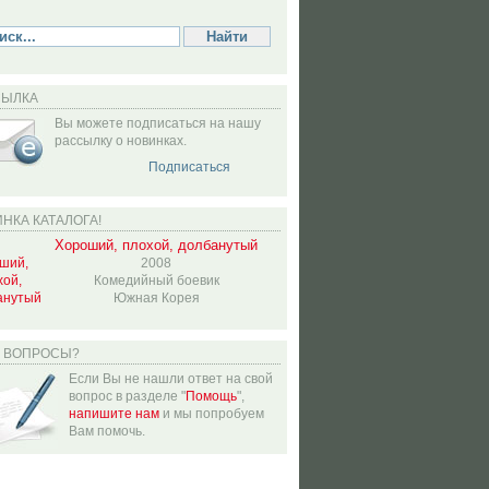
СЫЛКА
Вы можете подписаться на нашу
рассылку о новинках.
Подписаться
НКА КАТАЛОГА!
Хороший, плохой, долбанутый
2008
Комедийный боевик
Южная Корея
Ь ВОПРОСЫ?
Если Вы не нашли ответ на свой
вопрос в разделе "
Помощь
",
напишите нам
и мы попробуем
Вам помочь.