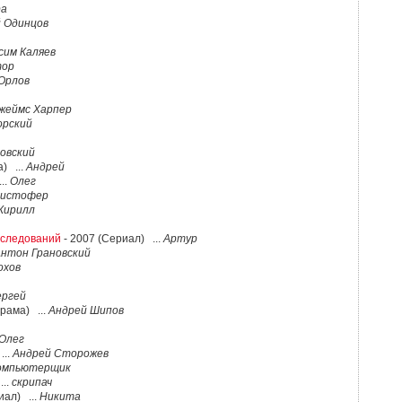
ра
й Одинцов
сим Каляев
тор
Орлов
жеймс Харпер
орский
овский
) ...
Андрей
..
Олег
ристофер
Кирилл
сследований
- 2007 (Сериал) ...
Артур
нтон Грановский
охов
ергей
рама) ...
Андрей Шипов
Олег
...
Андрей Сторожев
омпьютерщик
...
скрипач
иал) ...
Никита