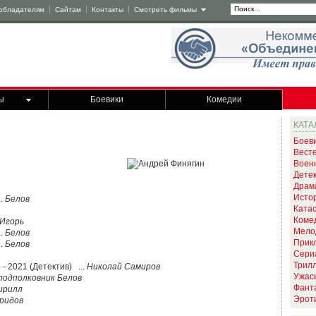
обладателям
Сайтам
Контакты
Смотреть фильмы
ы
Боевики
Комедии
КАТА
Боев
Вест
Воен
Дете
Драм
Исто
..
Белов
Ката
Коме
Игорь
Мело
..
Белов
Прик
..
Белов
Сери
Трил
о
- 2021 (Детектив) ...
Николай Самиров
Ужас
подполковник Белов
Фант
ирилл
Эрот
ридов