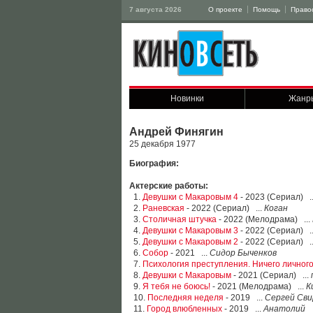
7 августа 2026
О проекте
Помощь
Право
Новинки
Жанр
Андрей Финягин
25 декабря 1977
Биография:
Актерские работы:
1.
Девушки с Макаровым 4
- 2023 (Сериал) .
2.
Раневская
- 2022 (Сериал) ...
Коган
3.
Столичная штучка
- 2022 (Мелодрама) ...
4.
Девушки с Макаровым 3
- 2022 (Сериал) .
5.
Девушки с Макаровым 2
- 2022 (Сериал) .
6.
Собор
- 2021 ...
Сидор Быченков
7.
Психология преступления. Ничего личног
8.
Девушки с Макаровым
- 2021 (Сериал) ...
9.
Я тебя не боюсь!
- 2021 (Мелодрама) ...
К
10.
Последняя неделя
- 2019 ...
Сергей Сви
11.
Город влюбленных
- 2019 ...
Анатолий