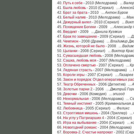
40.
Путь к себе
- 2010 (Мелодрама) ...
Вале
41.
Была любовь
- 2010 (Сериал) ...
Алексе
42.
Брат за брата
- 2010 ...
Антон Буров
43.
Белый налив
- 2010 (Мелодрама) ...
Мак
44.
Дежурный ангел
- 2010 (Сериал) ...
Вик
45.
Похищение Богини
- 2009 ...
Александр 
46.
Вердикт
- 2009 ...
Данила Кузякин
47.
Брак по завещанию
- 2009 (Сериал) ...
Д
48.
Чемпион
- 2008 (Драма) ...
Владимир Дв
49.
Жизнь, которой не было
- 2008 ...
Вадим
50.
Цыганки
- 2008 (Сериал) ...
Виктор Крас
51.
Сумасшедшая любовь
- 2008 (Мелодрама
52.
Сашка, любовь моя
- 2007 (Мелодрама) .
53.
Оплачено смертью
- 2007 (Сериал) ...
К
54.
Ледяная страсть
- 2007 (Мелодрама) ...
55.
Короли игры
- 2007 (Сериал) ...
Лазарев
56.
Закон и порядок: Отдел оперативных ра
57.
Театр Обреченных
- 2006 (Детектив) ...
А
58.
Золотые парни 2
- 2006 ...
Дмитрий Гор
59.
Девочки
- 2006 (Комедия) ...
эпизод
60.
Ненормальная
- 2006 (Мелодрама) ...
С
61.
Темный инстинкт
- 2005 (Криминальная д
62.
Любовница
- 2005 (Сериал) ...
Феликс
63.
Строптивая мишень
- 2004 (Триллер) ...
64.
На углу у Патриарших 4
- 2004 (Сериал) 
65.
Игра на выбывание
- 2004 (Сериал) ...
к
66.
Новогодний романс
- 2004 (Мелодрама) 
67.
Воровка-2. Счастье напрокат
- 2002 (Сер