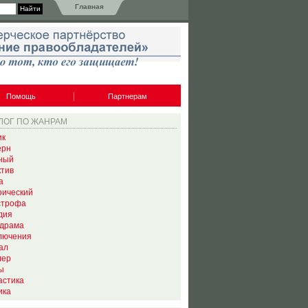
Главная
Помощь
Партнерам
ЛОГ ПО ЖАНРАМ
ик
ерн
ный
ктив
а
рический
строфа
дия
драма
лючения
ал
лер
ы
астика
ика