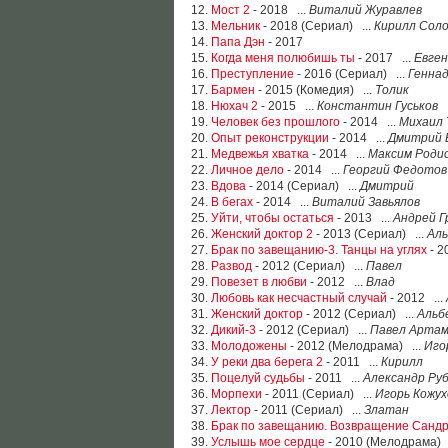
12.
Мост 2
- 2018 ...
Виталий Журавлев
13.
Мельник
- 2018 (Сериал) ...
Кирилл Соло
14.
Папа Дэн
- 2017
15.
Когда меня полюбишь ты
- 2017 ...
Евген
16.
Преступление
- 2016 (Сериал) ...
Генна
17.
Бармен
- 2015 (Комедия) ...
Толик
18.
Нюхач 2
- 2015 ...
Константин Гуськов
19.
Человек без прошлого
- 2014 ...
Михаил 
20.
Опыт реконструкции
- 2014 ...
Дмитрий 
21.
Медвежья хватка
- 2014 ...
Максим Роди
22.
Личное дело
- 2014 ...
Георгий Федотов
23.
Вдова
- 2014 (Сериал) ...
Дмитрий
24.
В бегах
- 2014 ...
Виталий Завьялов
25.
Уйти, чтобы остаться
- 2013 ...
Андрей Г
26.
Женский доктор 2
- 2013 (Сериал) ...
Аль
27.
Брак по завещанию-3. Танцы на углях
- 2
28.
Развод
- 2012 (Сериал) ...
Павел
29.
Повезет в любви
- 2012 ...
Влад
30.
Любовь как несчастный случай
- 2012 ...
31.
Женский доктор
- 2012 (Сериал) ...
Альб
32.
Дикий-3
- 2012 (Сериал) ...
Павел Артам
33.
Молодожены
- 2012 (Мелодрама) ...
Иго
34.
У реки два берега 2
- 2011 ...
Кирилл
35.
Поцелуй судьбы
- 2011 ...
Александр Ру
36.
Морпехи
- 2011 (Сериал) ...
Игорь Кожух
37.
Лектор
- 2011 (Сериал) ...
Златан
38.
Брак по завещанию. Возвращение Санд
39.
Услышь мое сердце
- 2010 (Мелодрама) 