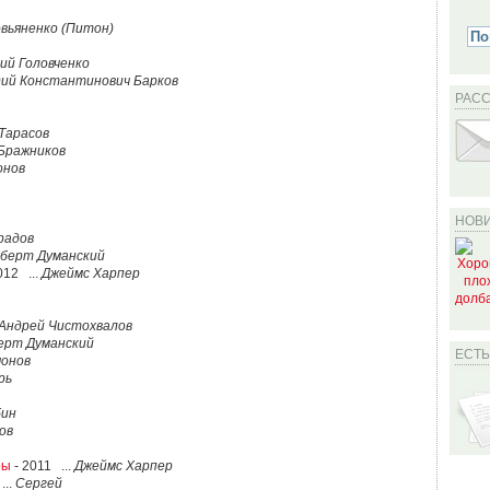
вьяненко (Питон)
ий Головченко
дий Константинович Барков
РАС
Тарасов
Бражников
онов
НОВИ
радов
берт Думанский
012 ...
Джеймс Харпер
Андрей Чистохвалов
ерт Думанский
ЕСТ
онов
рь
бин
ов
ры
- 2011 ...
Джеймс Харпер
...
Сергей