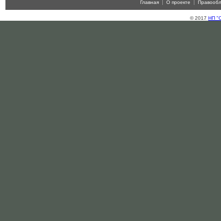
Главная
О проекте
Правооб
© 2017
НП "