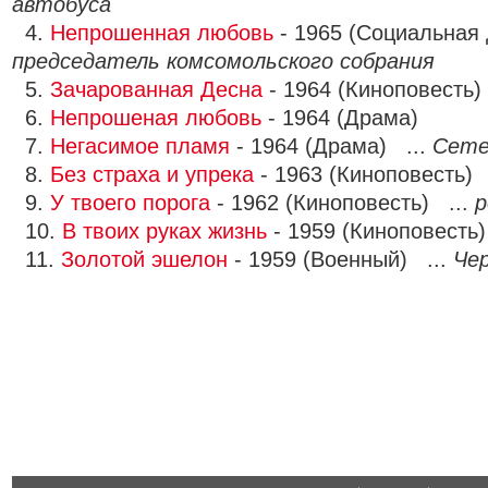
автобуса
4.
Непрошенная любовь
- 1965 (Социальная 
председатель комсомольского собрания
5.
Зачарованная Десна
- 1964 (Киноповесть)
6.
Непрошеная любовь
- 1964 (Драма)
7.
Негасимое пламя
- 1964 (Драма) ...
Сете
8.
Без страха и упрека
- 1963 (Киноповесть) 
9.
У твоего порога
- 1962 (Киноповесть) ...
р
10.
В твоих руках жизнь
- 1959 (Киноповесть)
11.
Золотой эшелон
- 1959 (Военный) ...
Че