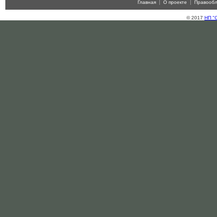
Главная
О проекте
Правооб
© 2017
НП "