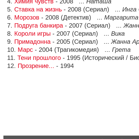
4.
Химия чувств
- 2008 ...
Наташа
5.
Ставка на жизнь
- 2008 (Сериал) ...
Инга
6.
Морозов
- 2008 (Детектив) ...
Маргарита
7.
Подруга банкира
- 2007 (Сериал) ...
Жанн
8.
Короли игры
- 2007 (Сериал) ...
Вика
9.
Примадонна
- 2005 (Сериал) ...
Жанна А
10.
Марс
- 2004 (Трагикомедия) ...
Грета
11.
Тени прошлого
- 1995 (Исторический / Би
12.
Прозрение...
- 1994