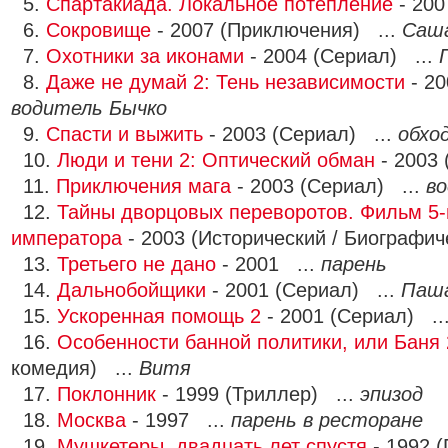
5.
Спартакиада. Локальное потепление
- 200
6.
Сокровище
- 2007 (Приключения) ...
Саш
7.
Охотники за иконами
- 2004 (Сериал) ...
8.
Даже не думай 2: Тень независимости
- 20
водитель Бычко
9.
Спасти и выжить
- 2003 (Сериал) ...
обхо
10.
Люди и тени 2: Оптический обман
- 2003 
11.
Приключения мага
- 2003 (Сериал) ...
во
12.
Тайны дворцовых переворотов. Фильм 5-
императора
- 2003 (Исторический / Биографич
13.
Третьего не дано
- 2001 ...
парень
14.
Дальнобойщики
- 2001 (Сериал) ...
Паш
15.
Ускоренная помощь 2
- 2001 (Сериал) ..
16.
Особенности банной политики, или Баня 
комедия) ...
Витя
17.
Поклонник
- 1999 (Триллер) ...
эпизод
18.
Москва
- 1997 ...
парень в ресторане
19.
Мушкетеры, двадцать лет спустя
- 1992 