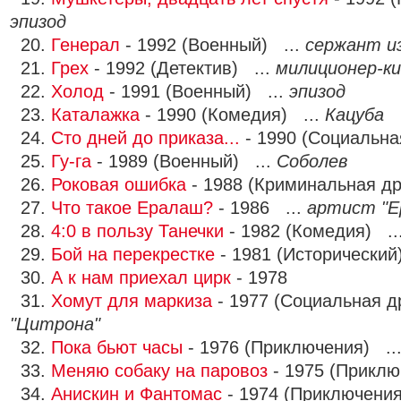
эпизод
20.
Генерал
- 1992 (Военный) ...
сержант и
21.
Грех
- 1992 (Детектив) ...
милиционер-к
22.
Холод
- 1991 (Военный) ...
эпизод
23.
Каталажка
- 1990 (Комедия) ...
Кацуба
24.
Сто дней до приказа...
- 1990 (Социальна
25.
Гу-га
- 1989 (Военный) ...
Соболев
26.
Роковая ошибка
- 1988 (Криминальная д
27.
Что такое Ералаш?
- 1986 ...
артист "Е
28.
4:0 в пользу Танечки
- 1982 (Комедия) ..
29.
Бой на перекрестке
- 1981 (Исторический
30.
А к нам приехал цирк
- 1978
31.
Хомут для маркиза
- 1977 (Социальная д
"Цитрона"
32.
Пока бьют часы
- 1976 (Приключения) ..
33.
Меняю собаку на паровоз
- 1975 (Приклю
34.
Анискин и Фантомас
- 1974 (Приключения