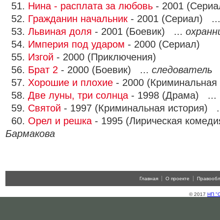
51.
Нина - расплата за любовь
- 2001 (Сериа
52.
Гражданин начальник
- 2001 (Сериал) ..
53.
Львиная доля
- 2001 (Боевик) ...
охранн
54.
Империя под ударом
- 2000 (Сериал)
55.
Изгой
- 2000 (Приключения)
56.
Брат 2
- 2000 (Боевик) ...
следователь
57.
Хорошие и плохие
- 2000 (Криминальная
58.
Две луны, три солнца
- 1998 (Драма) ...
59.
Святой
- 1997 (Криминальная история) .
60.
Орел и решка
- 1995 (Лирическая комеди
Бармакова
Главная
О проекте
Правооб
© 2017
НП "