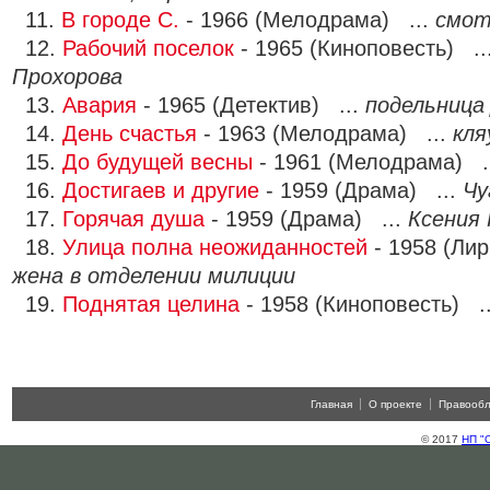
11.
В городе С.
- 1966 (Мелодрама) ...
смот
12.
Рабочий поселок
- 1965 (Киноповесть) ..
Прохорова
13.
Авария
- 1965 (Детектив) ...
подельница
14.
День счастья
- 1963 (Мелодрама) ...
кля
15.
До будущей весны
- 1961 (Мелодрама) .
16.
Достигаев и другие
- 1959 (Драма) ...
Чу
17.
Горячая душа
- 1959 (Драма) ...
Ксения 
18.
Улица полна неожиданностей
- 1958 (Лир
жена в отделении милиции
19.
Поднятая целина
- 1958 (Киноповесть) .
Главная
О проекте
Правооб
© 2017
НП "