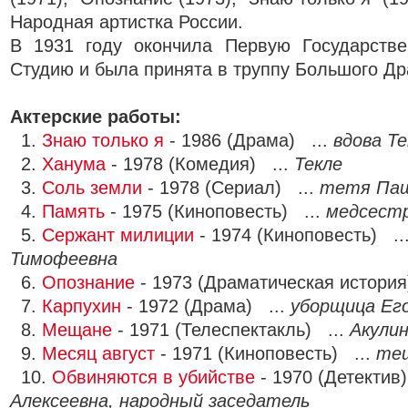
Народная артистка России.
В 1931 году окончила Первую Государств
Студию и была принята в труппу Большого Др
Актерские работы:
1.
Знаю только я
- 1986 (Драма) ...
вдова Т
2.
Ханума
- 1978 (Комедия) ...
Текле
3.
Соль земли
- 1978 (Сериал) ...
тетя Па
4.
Память
- 1975 (Киноповесть) ...
медсест
5.
Сержант милиции
- 1974 (Киноповесть) ..
Тимофеевна
6.
Опознание
- 1973 (Драматическая история
7.
Карпухин
- 1972 (Драма) ...
уборщица Ег
8.
Мещане
- 1971 (Телеспектакль) ...
Акули
9.
Месяц август
- 1971 (Киноповесть) ...
те
10.
Обвиняются в убийстве
- 1970 (Детектив
Алексеевна, народный заседатель