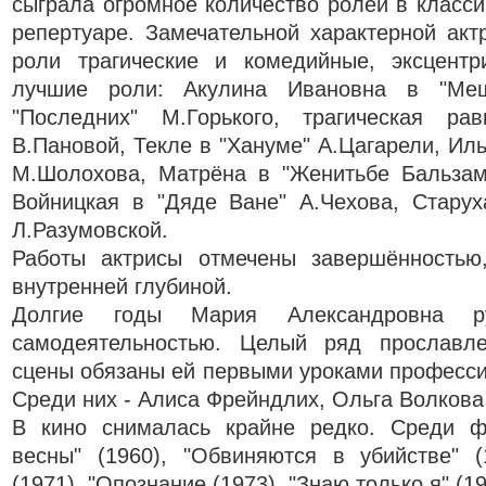
сыграла огромное количество ролей в класс
репертуаре. Замечательной характерной ак
роли трагические и комедийные, эксцент
лучшие роли: Акулина Ивановна в "Ме
"Последних" М.Горького, трагическая ра
В.Пановой, Текле в "Хануме" А.Цагарели, Ил
М.Шолохова, Матрёна в "Женитьбе Бальзами
Войницкая в "Дяде Ване" А.Чехова, Старух
Л.Разумовской.
Работы актрисы отмечены завершённостью
внутренней глубиной.
Долгие годы Мария Александровна ру
самодеятельностью. Целый ряд прославл
сцены обязаны ей первыми уроками професси
Среди них - Алиса Фрейндлих, Ольга Волкова 
В кино снималась крайне редко. Среди ф
весны" (1960), "Обвиняются в убийстве" (
(1971), "Опознание (1973), "Знаю только я" (19