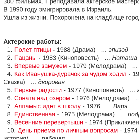
300 фильмах. Преподавала актёрское мастерс
В 1990 году эмигрировала в Израиль.
Ушла из жизни. Похоронена на кладбище горо
Актерские работы:
1.
Полет птицы
- 1988 (Драма) ...
эпизод
2.
Пацаны
- 1983 (Киноповесть) ...
Наташа
3.
Впервые замужем
- 1979 (Мелодрама) ..
4.
Как Иванушка-дурачок за чудом ходил
- 1
Сказка) ...
дворовая
5.
Первые радости
- 1977 (Киноповесть) ...
6.
Соната над озером
- 1976 (Мелодрама) .
7.
Алпамыс идет в школу
- 1976 ...
Варя
8.
Единственная
- 1975 (Мелодрама) ...
под
9.
Весенние перевертыши
- 1974 (Приключен
10.
День приема по личным вопросам
- 1974
история) ...
рабочая