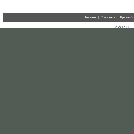
Главная
О проекте
Правооб
© 2017
НП "