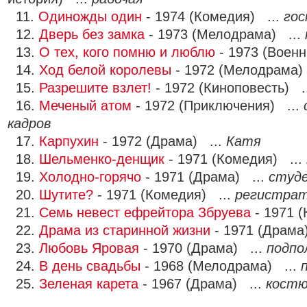
11.
Одиножды один
- 1974 (Комедия) ...
гос
12.
Дверь без замка
- 1973 (Мелодрама) ...
13.
О тех, кого помню и люблю
- 1973 (Воен
14.
Ход белой королевы
- 1972 (Мелодрама)
15.
Разрешите взлет!
- 1972 (Киноповесть) .
16.
Меченый атом
- 1972 (Приключения) ...
кадров
17.
Карпухин
- 1972 (Драма) ...
Катя
18.
Шельменко-денщик
- 1971 (Комедия) ...
19.
Холодно-горячо
- 1971 (Драма) ...
студе
20.
Шутите?
- 1971 (Комедия) ...
регистра
21.
Семь невест ефрейтора Збруева
- 1971 
22.
Драма из старинной жизни
- 1971 (Драма
23.
Любовь Яровая
- 1970 (Драма) ...
подпо
24.
В день свадьбы
- 1968 (Мелодрама) ...
25.
Зеленая карета
- 1967 (Драма) ...
кост