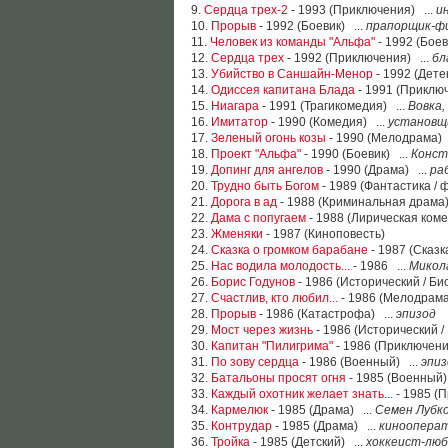
9.
Сердца трех-2
- 1993 (Приключения) ...
и
10.
Прорыв
- 1992 (Боевик) ...
прапорщик-ф
11.
Человек из команды "Альфа"
- 1992 (Боев
12.
Сердца трех
- 1992 (Приключения) ...
бл
13.
Убийство в Саншайн-Менор
- 1992 (Дете
14.
Одиссея капитана Блада
- 1991 (Приключ
15.
Ниагара
- 1991 (Трагикомедия) ...
Вовка,
16.
Имитатор
- 1990 (Комедия) ...
установщ
17.
Зеленый огонь козы
- 1990 (Мелодрама) 
18.
Проект "Альфа"
- 1990 (Боевик) ...
Конст
19.
Допинг для ангелов
- 1990 (Драма) ...
ра
20.
Трудно быть Богом
- 1989 (Фантастика / 
21.
Дорога в ад
- 1988 (Криминальная драма)
22.
Дама с попугаем
- 1988 (Лирическая коме
23.
Жменяки
- 1987 (Киноповесть)
24.
Сказка о громком барабане
- 1987 (Сказк
25.
Нас водила молодость...
- 1986 ...
Микол
26.
Борис Годунов
- 1986 (Исторический / Би
27.
Счастлив, кто любил...
- 1986 (Мелодрама
28.
Прорыв
- 1986 (Катастрофа) ...
эпизод
29.
Мост через жизнь
- 1986 (Исторический /
30.
Капитан "Пилигрима"
- 1986 (Приключени
31.
По зову сердца
- 1986 (Военный) ...
эпиз
32.
Батальоны просят огня
- 1985 (Военный)
33.
Каждый охотник желает знать...
- 1985 (
34.
Кармелюк
- 1985 (Драма) ...
Семен Лубк
35.
Контрудар
- 1985 (Драма) ...
киноопера
36.
Тройка
- 1985 (Детский) ...
хоккеист-лю