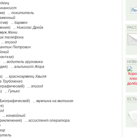
ндеец
инансист
ик) ...
похититель
аженный
ктив) ...
бармен
ения) ...
Николас Дрейк
РАС
 муж Жени
ик телефона
...
эпизод
антин Петрович
бочий
фэнтези)
 ...
водитель грузовика
НОВИ
дия) ...
альпинист Жора
а) ...
красноармеец Хвыля
а Трубоченко
ографический) ...
эпизод
) ...
Гунько
ЕСТ
 Биографический) ...
мужчина на митинге
я)
од
 ...
конвойный
Приключения) ...
ассистент оператора
о
тор
битель