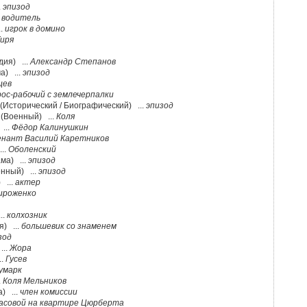
.
эпизод
.
водитель
..
игрок в домино
Гиря
дия) ...
Александр Степанов
а) ...
эпизод
цев
ос-рабочий с землечерпалки
 (Исторический / Биографический) ...
эпизод
 (Военный) ...
Коля
...
Фёдор Калинушкин
нант Василий Каретников
..
Оболенский
ма) ...
эпизод
енный) ...
эпизод
 ...
актер
ироженко
..
колхозник
я) ...
большевик со знаменем
зод
...
Жора
..
Гусев
умарк
.
Коля Мельников
) ...
член комиссии
асовой на квартире Цюрберта