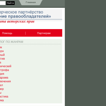
Главная
Помощь
Партнерам
ЛОГ ПО ЖАНРАМ
ик
ерн
ный
ктив
а
рический
строфа
дия
драма
лючения
ал
лер
ы
астика
ика