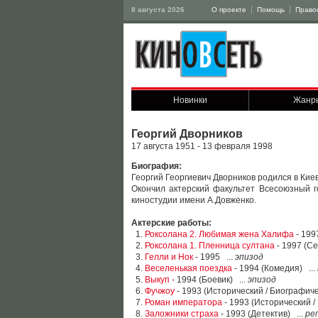
8 августа 2026
О проекте
Помощь
Право
Новинки
Жанр
Георгий Дворников
17 августа 1951 - 13 февраля 1998
Биография:
Георгий Георгиевич Дворников родился в Киев
Окончил актерский факультет Всесоюзный г
киностудии имени А.Довженко.
Актерские работы:
1.
Роксолана 2. Любимая жена Халифа
- 199
2.
Роксолана 1. Пленница султана
- 1997 (Се
3.
Гелли и Нок
- 1995 ...
эпизод
4.
Веселенькая поездка
- 1994 (Комедия) ...
5.
Выкуп
- 1994 (Боевик) ...
эпизод
6.
Фучжоу
- 1993 (Исторический / Биографиче
7.
Роман императора
- 1993 (Исторический /
8.
Заложники страха
- 1993 (Детектив) ...
ре