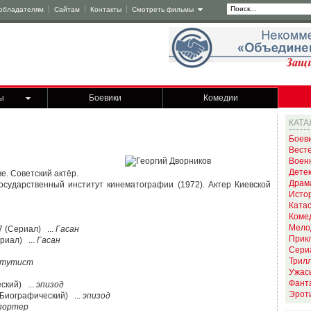
обладателям
Сайтам
Контакты
Смотреть фильмы
ы
Боевики
Комедии
КАТА
Боев
Вест
Воен
Дете
е. Советский актёр.
Драм
осударственный институт кинематографии (1972). Актер Киевской
Исто
Ката
Коме
Мело
7 (Сериал) ...
Гасан
Прик
риал) ...
Гасан
Сери
Трил
тутист
Ужас
Фант
ский) ...
эпизод
Эрот
 Биографический) ...
эпизод
портер