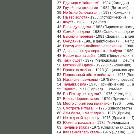
37.
Единица с "обманом"
- 1984 (Комедия) ..
38.
Груз без маркировки
- 1984 (Детектив) ..
39.
Не было бы счастья...
- 1983 (Комедия) .
40.
На вес золота
- 1983 (Исторический) ...
41.
Фауст
- 1982 ...
Брандер
42.
Без году неделя
- 1982 (Лирическая коме
43.
Семейное дело
- 1982 (Социальная драм
44.
Высокий перевал
- 1981 (Драма) ...
Буян
45.
Ожидание
- 1981 (Приключения) ...
матр
46.
Поезд чрезвычайного назначения
- 1980
47.
Дачная поездка сержанта Цыбули
- 1980
48.
Берем все на себя
- 1980 (Приключения) 
49.
Так и будет
- 1979 (Мелодрама) ...
лейте
50.
Мятежный Орион
- 1979 (Приключения) .
51.
Право на любовь
- 1978 (Социальная дра
52.
Подпольный обком действует
- 1978 (Во
53.
Накануне премьеры
- 1978 (Киноповесть)
54.
Тачанка с юга
- 1978 (Приключения) ...
П
55.
Талант
- 1977 (Сериал) ...
солдат
56.
Вы Петьку не видели?
- 1976 (Комедия) .
57.
Волны Черного моря
- 1976 (Приключени
58.
Место спринтера вакантно
- 1976 ...
эпи
59.
Смотреть в глаза...
- 1976 (Киноповесть) 
60.
Аты-баты, шли солдаты
- 1976 (Драма) .
61.
Не отдавай королеву
- 1975 (Драма) ...
Т
62.
Юркины рассветы
- 1975 (Мелодрама) ..
63.
Трудные этажи
- 1975 (Социальная драма
64.
Как закалялась сталь
- 1975 (Драма) ...
ч