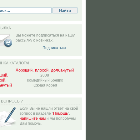
СЫЛКА
Вы можете подписаться на нашу
рассылку о новинках.
Подписаться
НКА КАТАЛОГА!
Хороший, плохой, долбанутый
2008
Комедийный боевик
Южная Корея
Ь ВОПРОСЫ?
Если Вы не нашли ответ на свой
вопрос в разделе "
Помощь
",
напишите нам
и мы попробуем
Вам помочь.