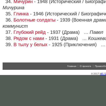
34.
Мичурин
- 1948 (Исторический / Биограф
Мичурина
35.
Глинка
- 1946 (Исторический / Биографич
36.
Болотные солдаты
- 1939 (Военная драм
коммунист
37.
Глубокий рейд
- 1937 (Драма) ...
Павел
38.
Рядом с нами
- 1931 (Драма) ...
Кошкев
39.
В тылу у белых
- 1925 (Приключения) ..
Главная
О проекте
Правооб
© 2017
НП "