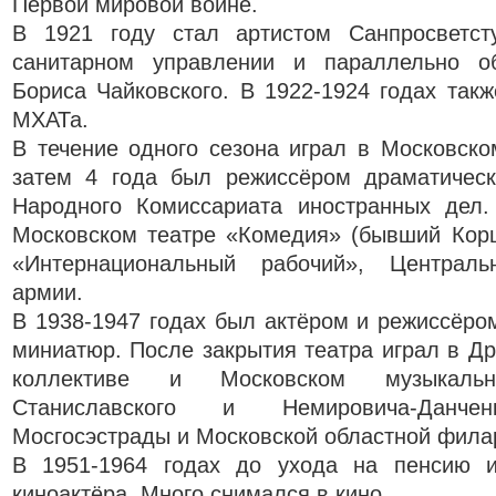
Первой мировой войне.
В 1921 году стал артистом Санпросветст
санитарном управлении и параллельно о
Бориса Чайковского. В 1922-1924 годах такж
МХАТа.
В течение одного сезона играл в Московско
затем 4 года был режиссёром драматическ
Народного Комиссариата иностранных дел.
Московском театре «Комедия» (бывший Корш
«Интернациональный рабочий», Централ
армии.
В 1938-1947 годах был актёром и режиссёро
миниатюр. После закрытия театра играл в Д
коллективе и Московском музыкаль
Станиславского и Немировича-Данч
Мосгосэстрады и Московской областной фила
В 1951-1964 годах до ухода на пенсию и
киноактёра. Много снимался в кино.