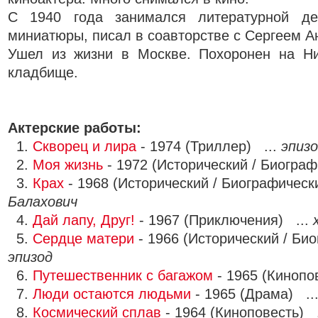
С 1940 года занимался литературной дея
миниатюры, писал в соавторстве с Сергеем А
Ушел из жизни в Москве. Похоронен на Ни
кладбище.
Актерские работы:
1.
Скворец и лира
- 1974 (Триллер) ...
эпиз
2.
Моя жизнь
- 1972 (Исторический / Биограф
3.
Крах
- 1968 (Исторический / Биографическ
Балахович
4.
Дай лапу, Друг!
- 1967 (Приключения) ...
5.
Сердце матери
- 1966 (Исторический / Био
эпизод
6.
Путешественник с багажом
- 1965 (Кинопо
7.
Люди остаются людьми
- 1965 (Драма) ..
8.
Космический сплав
- 1964 (Киноповесть) 