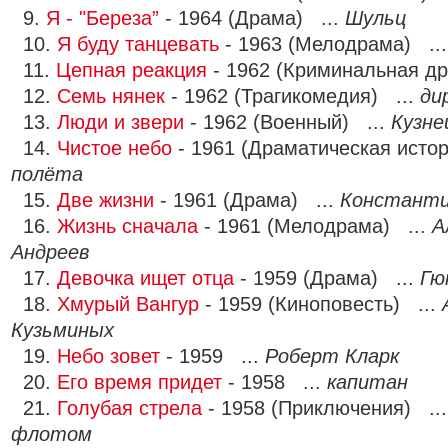
9.
Я - "Береза”
- 1964 (Драма) ...
Шульц
10.
Я буду танцевать
- 1963 (Мелодрама) ..
11.
Цепная реакция
- 1962 (Криминальная д
12.
Семь нянек
- 1962 (Трагикомедия) ...
ди
13.
Люди и звери
- 1962 (Военный) ...
Кузне
14.
Чистое небо
- 1961 (Драматическая исто
полёта
15.
Две жизни
- 1961 (Драма) ...
Константи
16.
Жизнь сначала
- 1961 (Мелодрама) ...
А
Андреев
17.
Девочка ищет отца
- 1959 (Драма) ...
Гю
18.
Хмурый Вангур
- 1959 (Киноповесть) ...
Кузьминых
19.
Небо зовет
- 1959 ...
Роберт Кларк
20.
Его время придет
- 1958 ...
капитан
21.
Голубая стрела
- 1958 (Приключения) ..
флотом