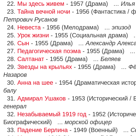
22.
Мы здесь живем
- 1957 (Драма) ...
Илья
23.
Тайна вечной ночи
- 1956 (Фантастика / 
Петрович Русанов
24.
Невеста
- 1956 (Мелодрама) ...
эпизод
25.
Урок жизни
- 1955 (Социальная драма) .
26.
Сын
- 1955 (Драма) ...
Александр Алекс
27.
Педагогическая поэма
- 1955 (Драма) ..
28.
Салтанат
- 1955 (Драма) ...
Беляев
29.
Звезды на крыльях
- 1955 (Драма) ...
Фё
Назаров
30.
Анна на шее
- 1954 (Драматическая исто
балу
31.
Адмирал Ушаков
- 1953 (Исторический / 
генерал
32.
Незабываемый 1919 год
- 1952 (Историче
Биографический) ...
морской офицер
33.
Падение Берлина
- 1949 (Военный) ...
С