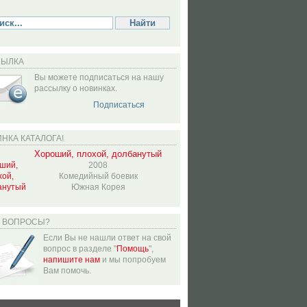
СЫЛКА
Вы можете подписаться на нашу
рассылку о новинках.
Подписаться
НКА КАТАЛОГА!
Хороший, плохой, долбанутый
2008
Комедийный боевик
Южная Корея
Ь ВОПРОСЫ?
Если Вы не нашли ответ на свой
вопрос в разделе "
Помощь
",
напишите нам
и мы попробуем
Вам помочь.