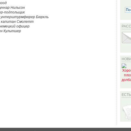
изод
уннар Нильсон
ер-подпольщик
.
унтерштурмфюрер Бюркль
.
капитан Смолетт
немецкий офицер
РАС
нн Культшер
НОВИ
ЕСТ