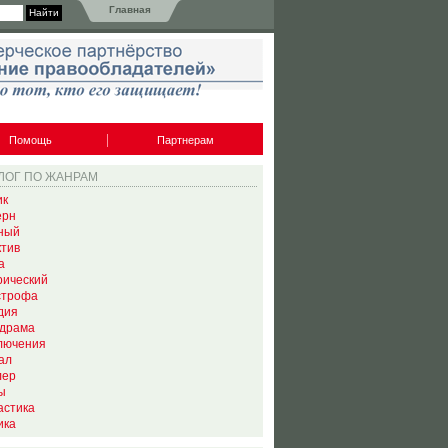
Главная
Помощь
Партнерам
ЛОГ ПО ЖАНРАМ
ик
ерн
ный
ктив
а
рический
строфа
дия
драма
лючения
ал
лер
ы
астика
ика