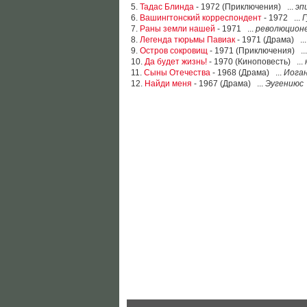
5.
Тадас Блинда
- 1972 (Приключения) ...
эп
6.
Вашингтонский корреспондент
- 1972 ...
Г
7.
Раны земли нашей
- 1971 ...
революцион
8.
Легенда тюрьмы Павиак
- 1971 (Драма) ..
9.
Остров сокровищ
- 1971 (Приключения) ..
10.
Да будет жизнь!
- 1970 (Киноповесть) ...
11.
Сыны Отечества
- 1968 (Драма) ...
Иога
12.
Найди меня
- 1967 (Драма) ...
Эугениюс