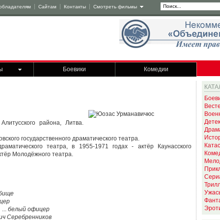
обладателям
Сайтам
Контакты
Смотреть фильмы
ы
Боевики
Комедии
КАТА
Боев
Вест
Воен
Дете
Алитусского района, Литва.
Драм
Исто
овского государственного драматического театра.
Ката
раматического театра, в 1955-1971 годах - актёр Каунасского
Коме
актёр Молодёжного театра.
Мело
Прик
Сери
Трил
Ужас
дбище
Фант
цер
Эрот
...
белый офицер
ич Серебренников