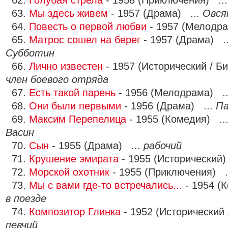
62.
Голубая стрела
- 1958 (Приключения) ..
63.
Мы здесь живем
- 1957 (Драма) ...
Овся
64.
Повесть о первой любви
- 1957 (Мелодра
65.
Матрос сошел на берег
- 1957 (Драма) .
Субботин
66.
Лично известен
- 1957 (Исторический / Б
член боевого отряда
67.
Есть такой парень
- 1956 (Мелодрама) .
68.
Они были первыми
- 1956 (Драма) ...
Па
69.
Максим Перепелица
- 1955 (Комедия) ..
Васин
70.
Сын
- 1955 (Драма) ...
рабочий
71.
Крушение эмирата
- 1955 (Исторический)
72.
Морской охотник
- 1955 (Приключения) .
73.
Мы с вами где-то встречались...
- 1954 (
в поезде
74.
Композитор Глинка
- 1952 (Исторический 
певчий