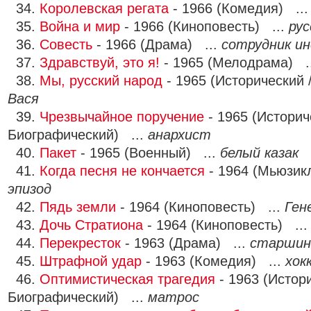
34.
Королевская регата
- 1966 (Комедия) ..
35.
Война и мир
- 1966 (Киноповесть) ...
рус
36.
Совесть
- 1966 (Драма) ...
сотрудник и
37.
Здравствуй, это я!
- 1965 (Мелодрама) .
38.
Мы, русский народ
- 1965 (Исторический 
Вася
39.
Чрезвычайное поручение
- 1965 (Историч
Биографический) ...
анархист
40.
Пакет
- 1965 (Военный) ...
белый казак
41.
Когда песня не кончается
- 1964 (Мьюзикл
эпизод
42.
Пядь земли
- 1964 (Киноповесть) ...
Ген
43.
Дочь Стратиона
- 1964 (Киноповесть) ..
44.
Перекресток
- 1963 (Драма) ...
старшин
45.
Штрафной удар
- 1963 (Комедия) ...
хок
46.
Оптимистическая трагедия
- 1963 (Истори
Биографический) ...
матрос