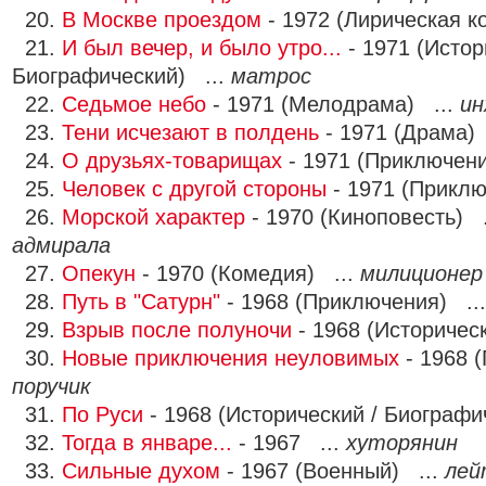
20.
В Москве проездом
- 1972 (Лирическая к
21.
И был вечер, и было утро...
- 1971 (Истор
Биографический) ...
матрос
22.
Седьмое небо
- 1971 (Мелодрама) ...
ин
23.
Тени исчезают в полдень
- 1971 (Драма)
24.
О друзьях-товарищах
- 1971 (Приключен
25.
Человек с другой стороны
- 1971 (Приклю
26.
Морской характер
- 1970 (Киноповесть) 
адмирала
27.
Опекун
- 1970 (Комедия) ...
милиционер
28.
Путь в "Сатурн"
- 1968 (Приключения) ..
29.
Взрыв после полуночи
- 1968 (Историчес
30.
Новые приключения неуловимых
- 1968 
поручик
31.
По Руси
- 1968 (Исторический / Биографи
32.
Тогда в январе...
- 1967 ...
хуторянин
33.
Сильные духом
- 1967 (Военный) ...
лей