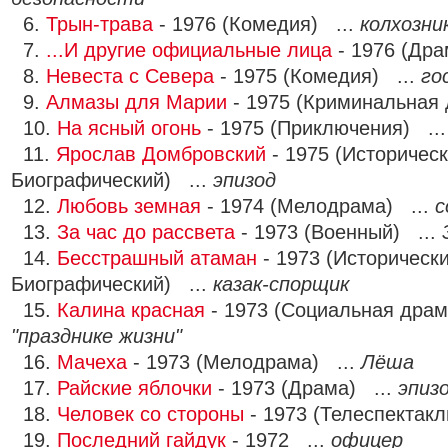
6.
Трын-трава
- 1976 (Комедия) ...
колхозни
7.
...И другие официальные лица
- 1976 (Дра
8.
Невеста с Севера
- 1975 (Комедия) ...
го
9.
Алмазы для Марии
- 1975 (Криминальная 
10.
На ясный огонь
- 1975 (Приключения) ..
11.
Ярослав Домбровский
- 1975 (Историческ
Биографический) ...
эпизод
12.
Любовь земная
- 1974 (Мелодрама) ...
с
13.
За час до рассвета
- 1973 (Военный) ...
14.
Бесстрашный атаман
- 1973 (Исторически
Биографический) ...
казак-спорщик
15.
Калина красная
- 1973 (Социальная драм
"празднике жизни"
16.
Мачеха
- 1973 (Мелодрама) ...
Лёша
17.
Райские яблочки
- 1973 (Драма) ...
эпиз
18.
Человек со стороны
- 1973 (Телеспектакл
19.
Последний гайдук
- 1972 ...
офицер