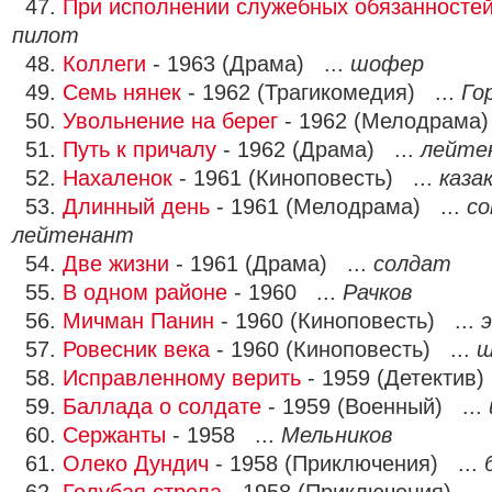
47.
При исполнении служебных обязанносте
пилот
48.
Коллеги
- 1963 (Драма) ...
шофер
49.
Семь нянек
- 1962 (Трагикомедия) ...
Го
50.
Увольнение на берег
- 1962 (Мелодрама)
51.
Путь к причалу
- 1962 (Драма) ...
лейте
52.
Нахаленок
- 1961 (Киноповесть) ...
каза
53.
Длинный день
- 1961 (Мелодрама) ...
со
лейтенант
54.
Две жизни
- 1961 (Драма) ...
солдат
55.
В одном районе
- 1960 ...
Рачков
56.
Мичман Панин
- 1960 (Киноповесть) ...
57.
Ровесник века
- 1960 (Киноповесть) ...
ш
58.
Исправленному верить
- 1959 (Детектив)
59.
Баллада о солдате
- 1959 (Военный) ...
60.
Сержанты
- 1958 ...
Мельников
61.
Олеко Дундич
- 1958 (Приключения) ...