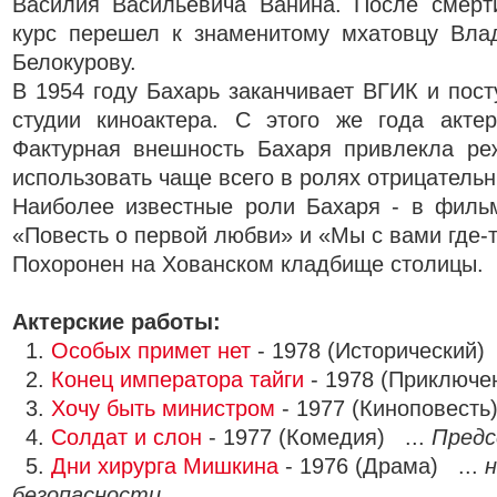
Василия Васильевича Ванина. После смерт
курс перешел к знаменитому мхатовцу Вла
Белокурову.
В 1954 году Бахарь заканчивает ВГИК и пост
студии киноактера. С этого же года актер
Фактурная внешность Бахаря привлекла реж
использовать чаще всего в ролях отрицатель
Наиболее известные роли Бахаря - в фильм
«Повесть о первой любви» и «Мы с вами где-т
Похоронен на Хованском кладбище столицы.
Актерские работы:
1.
Особых примет нет
- 1978 (Исторический)
2.
Конец императора тайги
- 1978 (Приключе
3.
Хочу быть министром
- 1977 (Киноповесть
4.
Солдат и слон
- 1977 (Комедия) ...
Предс
5.
Дни хирурга Мишкина
- 1976 (Драма) ...
н
безопасности