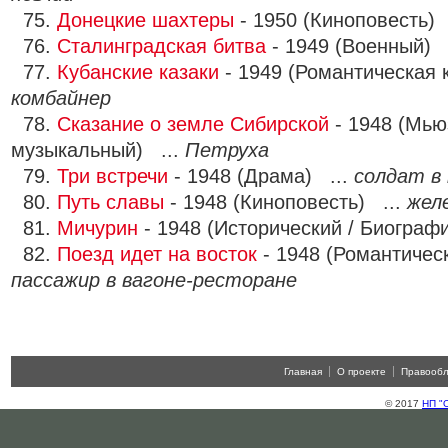
75.
Донецкие шахтеры
- 1950 (Киноповесть) 
76.
Сталинградская битва
- 1949 (Военный) 
77.
Кубанские казаки
- 1949 (Романтическая 
комбайнер
78.
Сказание о земле Сибирской
- 1948 (Мью
музыкальный) ...
Петруха
79.
Три встречи
- 1948 (Драма) ...
солдат в
80.
Путь славы
- 1948 (Киноповесть) ...
жел
81.
Мичурин
- 1948 (Исторический / Биограф
82.
Поезд идет на восток
- 1948 (Романтичес
пассажир в вагоне-ресторане
Главная
О проекте
Правооб
© 2017
НП "