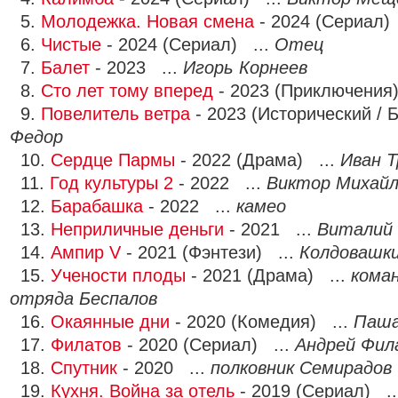
5.
Молодежка. Новая смена
- 2024 (Сериал)
6.
Чистые
- 2024 (Сериал) ...
Отец
7.
Балет
- 2023 ...
Игорь Корнеев
8.
Сто лет тому вперед
- 2023 (Приключения
9.
Повелитель ветра
- 2023 (Исторический / 
Федор
10.
Сердце Пармы
- 2022 (Драма) ...
Иван 
11.
Год культуры 2
- 2022 ...
Виктор Михайл
12.
Барабашка
- 2022 ...
камео
13.
Неприличные деньги
- 2021 ...
Виталий 
14.
Ампир V
- 2021 (Фэнтези) ...
Колдовашк
15.
Учености плоды
- 2021 (Драма) ...
кома
отряда Беспалов
16.
Окаянные дни
- 2020 (Комедия) ...
Паш
17.
Филатов
- 2020 (Сериал) ...
Андрей Фил
18.
Спутник
- 2020 ...
полковник Семирадов
19.
Кухня. Война за отель
- 2019 (Сериал) .