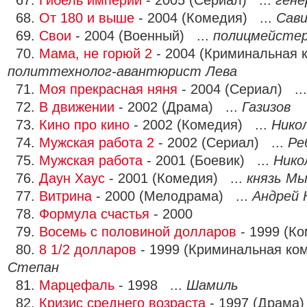
67.
Гибель империи
- 2005 (Сериал) ...
гене
68.
От 180 и выше
- 2004 (Комедия) ...
Сави
69.
Свои
- 2004 (Военный) ...
полицмейстер
70.
Мама, не горюй 2
- 2004 (Криминальная 
политтехнолог-авантюриcт Лева
71.
Моя прекрасная няня
- 2004 (Сериал) ..
72.
В движении
- 2002 (Драма) ...
Газизов
73.
Кино про кино
- 2002 (Комедия) ...
Нико
74.
Мужская работа 2
- 2002 (Сериал) ...
Ре
75.
Мужская работа
- 2001 (Боевик) ...
Нико
76.
Даун Хаус
- 2001 (Комедия) ...
князь М
77.
Витрина
- 2000 (Мелодрама) ...
Андрей 
78.
Формула счастья
- 2000
79.
Восемь с половиной долларов
- 1999 (К
80.
8 1/2 долларов
- 1999 (Криминальная ко
Степан
81.
Марцефаль
- 1998 ...
Шамиль
82.
Кризис среднего возраста
- 1997 (Драма)