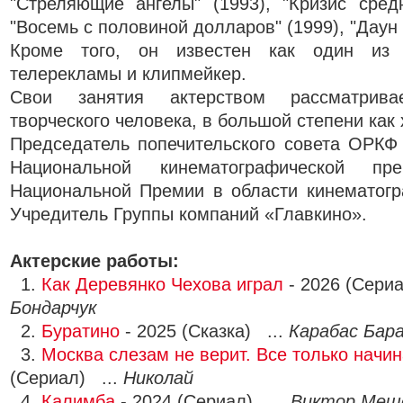
"Стреляющие ангелы" (1993), "Кризис средн
"Восемь с половиной долларов" (1999), "Даун 
Кроме того, он известен как один из 
телерекламы и клипмейкер.
Свои занятия актерством рассматрива
творческого человека, в большой степени как 
Председатель попечительского совета ОРКФ
Национальной кинематографической п
Национальной Премии в области кинематогр
Учредитель Группы компаний «Главкино».
Актерские работы:
1.
Как Деревянко Чехова играл
- 2026 (Сери
Бондарчук
2.
Буратино
- 2025 (Сказка) ...
Карабас Бар
3.
Москва слезам не верит. Все только начин
(Сериал) ...
Николай
4.
Калимба
- 2024 (Сериал) ...
Виктор Мещ