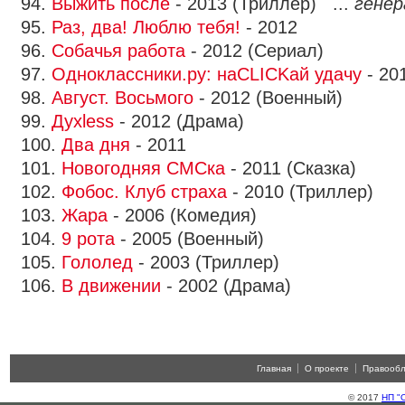
94.
Выжить после
- 2013 (Триллер) ...
генер
95.
Раз, два! Люблю тебя!
- 2012
96.
Собачья работа
- 2012 (Сериал)
97.
Одноклассники.ру: наCLICKай удачу
- 20
98.
Август. Восьмого
- 2012 (Военный)
99.
Духless
- 2012 (Драма)
100.
Два дня
- 2011
101.
Новогодняя СМСка
- 2011 (Сказка)
102.
Фобос. Клуб страха
- 2010 (Триллер)
103.
Жара
- 2006 (Комедия)
104.
9 рота
- 2005 (Военный)
105.
Гололед
- 2003 (Триллер)
106.
В движении
- 2002 (Драма)
Главная
О проекте
Правооб
© 2017
НП "