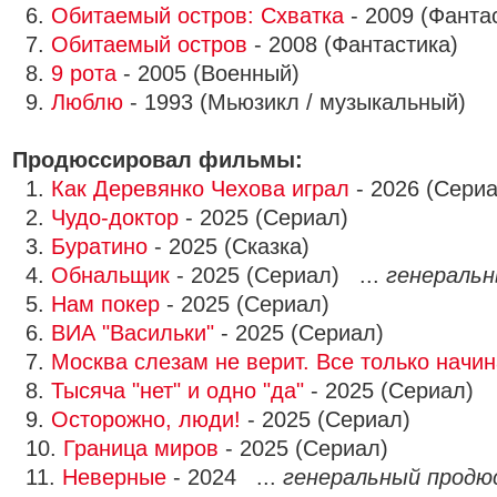
6.
Обитаемый остров: Схватка
- 2009 (Фанта
7.
Обитаемый остров
- 2008 (Фантастика)
8.
9 рота
- 2005 (Военный)
9.
Люблю
- 1993 (Мьюзикл / музыкальный)
Продюссировал фильмы:
1.
Как Деревянко Чехова играл
- 2026 (Сериа
2.
Чудо-доктор
- 2025 (Сериал)
3.
Буратино
- 2025 (Сказка)
4.
Обнальщик
- 2025 (Сериал) ...
генеральн
5.
Нам покер
- 2025 (Сериал)
6.
ВИА "Васильки"
- 2025 (Сериал)
7.
Москва слезам не верит. Все только начин
8.
Тысяча "нет" и одно "да"
- 2025 (Сериал)
9.
Осторожно, люди!
- 2025 (Сериал)
10.
Граница миров
- 2025 (Сериал)
11.
Неверные
- 2024 ...
генеральный продю