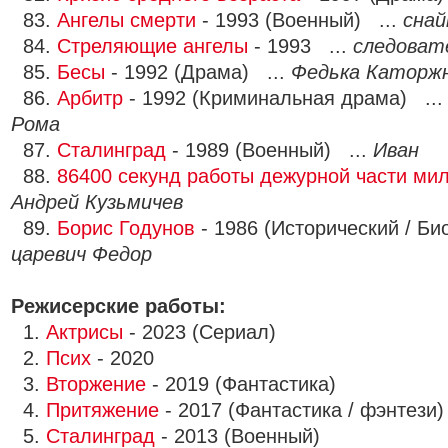
83.
Ангелы смерти
- 1993 (Военный) ...
снай
84.
Стреляющие ангелы
- 1993 ...
следоват
85.
Бесы
- 1992 (Драма) ...
Федька Каторж
86.
Арбитр
- 1992 (Криминальная драма) ..
Рома
87.
Сталинград
- 1989 (Военный) ...
Иван
88.
86400 секунд работы дежурной части ми
Андрей Кузьмичев
89.
Борис Годунов
- 1986 (Исторический / Би
царевич Федор
Режисерские работы:
1.
Актрисы
- 2023 (Сериал)
2.
Псих
- 2020
3.
Вторжение
- 2019 (Фантастика)
4.
Притяжение
- 2017 (Фантастика / фэнтези)
5.
Сталинград
- 2013 (Военный)