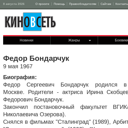
8 августа 2026
О проекте
Помощь
Правообладателям
Сайтам
Контакт
Новинки
Жанры
Боевик
Федор Бондарчук
9 мая 1967
Биография:
Федор Сергеевич Бондарчук родился в
Москве. Родители - актриса Ирина Скобце
Федорович Бондарчук.
Закончил постановочный факультет ВГИ
Николаевича Озерова).
Снялся в фильмах "Сталинград" (1989), Арбитр