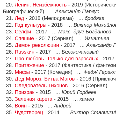
20.
Ленин. Неизбежность
- 2019 (Исторически
Биографический) ...
Александр Парвус
21.
Лед
- 2018 (Мелодрама) ...
бродяга
22.
Год культуры
- 2018 ...
Виктор Михайло
23.
Селфи
- 2017 ...
Макс, друг Богданова
24.
Спящие
- 2017 (Сериал) ...
Игнатьев
25.
Демон революции
- 2017 ...
Александр 
26.
Russкин
- 2017 ...
Белокочановый
27.
Про любовь. Только для взрослых
- 2017
28.
Притяжение
- 2017 (Фантастика / фэнтези
29.
Мифы
- 2017 (Комедия) ...
Федя/ Геракл
30.
Дед Мороз. Битва Магов
- 2016 (Приключ
31.
Следователь Тихонов
- 2016 (Сериал) ..
32.
Призрак
- 2015 ...
Юрий Гордеев
33.
Зеленая карета
- 2015 ...
камео
34.
Воин
- 2015 ...
Андрей
35.
Чудотворец
- 2014 ...
Виктор Ставицки