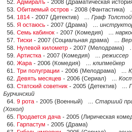
52.
Адмиралъ
- 2008 (Драматическая истори
53.
Обитаемый остров
- 2008 (Фантастика) .
54.
1814
- 2007 (Детектив) ...
Граф Толстой
55.
Я остаюсь
- 2007 (Драма) ...
инструкто
56.
Семь кабинок
- 2007 (Комедия) ...
нарко
57.
Тиски
- 2007 (Социальная драма) ...
Вер
58.
Нулевой километр
- 2007 (Мелодрама) .
59.
Артистка
- 2007 (Комедия) ...
режиссер
60.
Жара
- 2006 (Комедия) ...
клипмейкер
61.
Три полуграции
- 2006 (Мелодрама) ...
К
62.
Девять месяцев
- 2006 (Сериал) ...
Кос
63.
Статский советник
- 2005 (Детектив) ...
Бурчинский
64.
9 рота
- 2005 (Военный) ...
Старший пр
(Хохол)
65.
Продается дача
- 2005 (Лирическая коме
66.
Гарпастум
- 2005 (Драма)