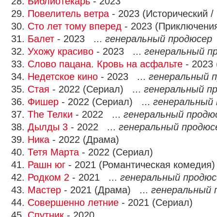
28.
Библиотекарь
- 2023
29.
Повелитель ветра
- 2023 (Исторический /
30.
Сто лет тому вперед
- 2023 (Приключени
31.
Балет
- 2023 ...
генеральный продюсер
32.
Ухожу красиво
- 2023 ...
генеральный п
33.
Слово пацана. Кровь на асфальте
- 2023
34.
Недетское кино
- 2023 ...
генеральный 
35.
Стая
- 2022 (Сериал) ...
генеральный п
36.
Фишер
- 2022 (Сериал) ...
генеральный
37.
The Телки
- 2022 ...
генеральный продю
38.
Дылды 3
- 2022 ...
генеральный продюс
39.
Ника
- 2022 (Драма)
40.
Тетя Марта
- 2022 (Сериал)
41.
Рашн юг
- 2021 (Романтическая комедия)
42.
Родком 2
- 2021 ...
генеральный продюс
43.
Мастер
- 2021 (Драма) ...
генеральный 
44.
Совершенно летние
- 2021 (Сериал)
45.
Спутник
- 2020