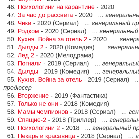
46.
Психологини на карантине
- 2020
47.
За час до рассвета
- 2020 ...
генеральн
48.
Чики
- 2020 (Сериал) ...
генеральный п
49.
Родком
- 2020 (Сериал) ...
генеральный
50.
Кухня. Война за отель 2
- 2020 ...
генер
51.
Дылды 2
- 2020 (Комедия) ...
генеральн
52.
Лед 2
- 2020 (Мелодрама)
53.
Погнали
- 2019 (Сериал) ...
генеральны
54.
Дылды
- 2019 (Комедия) ...
генеральны
55.
Кухня. Война за отель
- 2019 (Сериал) .
продюсер
56.
Вторжение
- 2019 (Фантастика)
57.
Только не они
- 2018 (Комедия)
58.
Мамы чемпионов
- 2018 (Сериал) ...
ге
59.
Спящие-2
- 2018 (Триллер) ...
генераль
60.
Психологини 2
- 2018 ...
генеральный п
61.
Пекарь и красавица
- 2018 (Сериал) ...