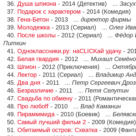
36.
Душа шпиона
- 2014 (Детектив) ...
Засух
37.
Подарок с характером
- 2014 (Комедия) 
38.
Гена-Бетон
- 2013 ...
директор фирмы
39.
Молодежка
- 2013 (Сериал) ...
Олег Ива
40.
После школы
- 2012 (Сериал) ...
Фёдор 
Питкин
41.
Одноклассники.ру: наCLICKай удачу
- 20
42.
Белая гвардия
- 2012 ...
Михаил Семёно
43.
Шпион
- 2012 (Приключения) ...
Октябр
44.
Лектор
- 2011 (Сериал) ...
Владимир Анд
45.
Два дня
- 2011 ...
Петр Сергеевич Дроз
46.
Безразличие
- 2011 ...
Петя Селутин
47.
Свадьба по обмену
- 2011 (Романтическа
48.
Про любоff
- 2010 ...
Влад Каманин
49.
Пирамммида
- 2010 (Боевик) ...
Белявск
50.
Самый лучший фильм 2
- 2009 (Комедия
51.
Обитаемый остров: Схватка
- 2009 (Фант