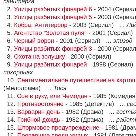
санитарка
2.
Улицы разбитых фонарей 6
- 2004 (Сериал
3.
Улицы разбитых фонарей 5
- 2003 (Сериал
4.
Кобра. Антитеррор
- 2003 (Сериал) ...
Ли
5.
Агентство "Золотая пуля"
- 2001 (Сериал)
6.
Черный ворон
- 2001 (Сериал) ...
эпизод
7.
Улицы разбитых фонарей 3
- 2000 (Сериал
8.
Охота на золушку
- 2000 (Сериал)
9.
Улицы разбитых фонарей
- 1998 (Сериал)
похоронах
10.
Сентиментальное путешествие на карто
(Мелодрама) ...
Тося
11.
Сон в руку, или Чемодан
- 1985 (Комедия
12.
Противостояние
- 1985 (Детектив) ...
се
13.
Варварин день
- 1982 (Драма) ...
гость
14.
Грибной дождь
- 1982 (Драма) ...
работ
15.
Штормовое предупреждение
- 1981 (Дра
16.
Пропавшие среди живых
- 1981 (Детекти