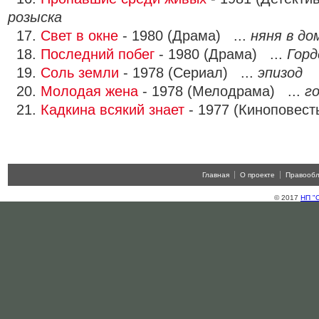
розыска
17.
Свет в окне
- 1980 (Драма) ...
няня в д
18.
Последний побег
- 1980 (Драма) ...
Горд
19.
Соль земли
- 1978 (Сериал) ...
эпизод
20.
Молодая жена
- 1978 (Мелодрама) ...
г
21.
Кадкина всякий знает
- 1977 (Киноповест
Главная
О проекте
Правооб
© 2017
НП "