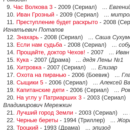
9.
Час Волкова 3
- 2009 (Сериал) ...
Евгени
10.
Иван Грозный
- 2009 (Сериал) ...
митро
11.
Преступление будет раскрыто
- 2008 (Се
Игнатьевич Потапов
12.
Знахарь
- 2008 (Сериал) ...
Саша Сухум
13.
Если нам судьба
- 2008 (Сериал) ...
соб
14.
Прощайте, доктор Чехов!
- 2007 ...
Иван
15.
Кука
- 2007 (Драма) ...
дядя Лены №1
16.
Хитровка
- 2007 (Сериал) ...
Елизар
17.
Охота на пиранью
- 2006 (Боевик) ...
Гл
18.
Сыщики 5
- 2006 (Сериал) ...
Алексей В
19.
Капитанские дети
- 2006 (Сериал) ...
Ро
20.
На углу у Патриарших 3
- 2003 (Сериал) 
Владимирович Мережкин
21.
Лучший город Земли
- 2003 (Сериал) ...
22.
Черные береты
- 1994 (Триллер) ...
Жор
23.
Троцкий
- 1993 (Драма) ...
эпизод