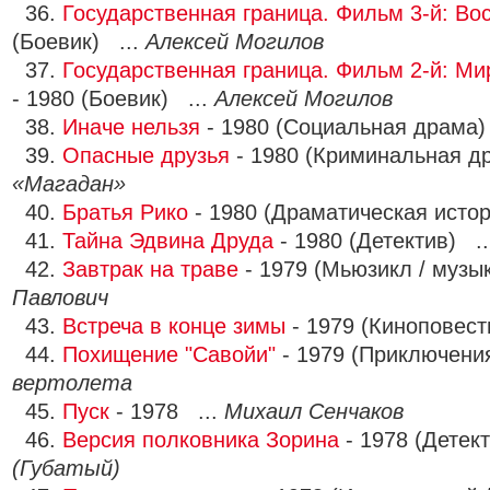
36.
Государственная граница. Фильм 3-й: Во
(Боевик) ...
Алексей Могилов
37.
Государственная граница. Фильм 2-й: Мир
- 1980 (Боевик) ...
Алексей Могилов
38.
Иначе нельзя
- 1980 (Социальная драма)
39.
Опасные друзья
- 1980 (Криминальная д
«Магадан»
40.
Братья Рико
- 1980 (Драматическая исто
41.
Тайна Эдвина Друда
- 1980 (Детектив) .
42.
Завтрак на траве
- 1979 (Мьюзикл / музы
Павлович
43.
Встреча в конце зимы
- 1979 (Киноповест
44.
Похищение "Савойи"
- 1979 (Приключени
вертолета
45.
Пуск
- 1978 ...
Михаил Сенчаков
46.
Версия полковника Зорина
- 1978 (Детек
(Губатый)