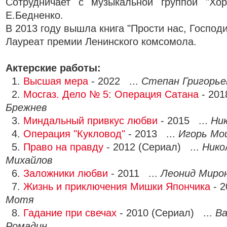
Сотрудничает с музыкальной группой "Хо
Е.Бедненко.
В 2013 году вышла книга "Прости нас, Господи.
Лауреат премии Ленинского комсомола.
Актерские работы:
1.
Высшая мера
- 2022 ...
Степан Григорье
2.
Мосгаз. Дело № 5: Операция Сатана
- 201
Брежнев
3.
Миндальный привкус любви
- 2015 ...
Ник
4.
Операция "Кукловод"
- 2013 ...
Игорь Мо
5.
Право на правду
- 2012 (Сериал) ...
Нико
Михайлов
6.
Заложники любви
- 2011 ...
Леонид Миро
7.
Жизнь и приключения Мишки Япончика
- 2
Мотя
8.
Гадание при свечах
- 2010 (Сериал) ...
Ва
Ромадин