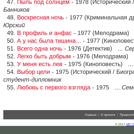
47.
Пыль под солнцем
- 1978 (Исторический 
Банников
48.
Воскресная ночь
- 1977 (Криминальная д
Юрский
49.
В профиль и анфас
- 1977 (Мелодрама) 
50.
А у нас была тишина...
- 1977 (Киноповес
51.
Всего одна ночь
- 1976 (Детектив) ...
Се
52.
Легко быть добрым
- 1976 (Мелодрама) 
53.
У меня есть лев
- 1975 (Киноповесть) ..
54.
Выбор цели
- 1975 (Исторический / Биогр
студент-дипломник
55.
Любовь с первого взгляда
- 1975 ...
Сем
Главная
О проекте
Правооб
© 2017
НП "