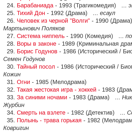
24.
Барабаниада
- 1993 (Трагикомедия) ...
э
25.
Тихий Дон
- 1992 (Драма) ...
есаул
26.
Человек из черной "Волги"
- 1990 (Драма
Мартынович Поляков
27.
Система ниппель
- 1990 (Комедия) ...
п
28.
Воры в законе
- 1989 (Криминальная дра
29.
Борис Годунов
- 1986 (Исторический / Би
Семен Годунов
30.
Тайный посол
- 1986 (Исторический / Био
Кожин
31.
Огни
- 1985 (Мелодрама)
32.
Такая жестокая игра - хоккей
- 1983 (Дра
33.
За синими ночами
- 1983 (Драма) ...
Ник
Журбин
34.
Смерть на взлете
- 1982 (Детектив) ...
С
35.
Полынь - трава горькая
- 1982 (Мелодрам
Ковригин