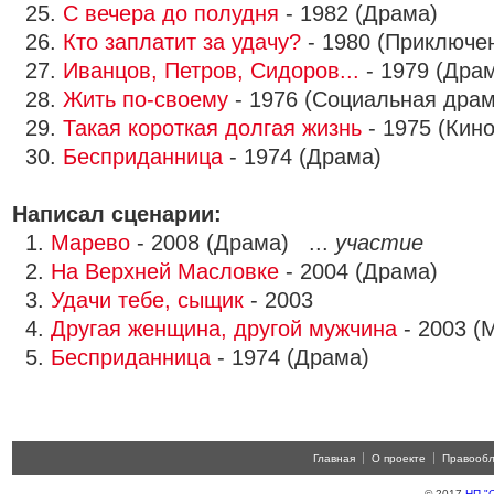
25.
С вечера до полудня
- 1982 (Драма)
26.
Кто заплатит за удачу?
- 1980 (Приключе
27.
Иванцов, Петров, Сидоров...
- 1979 (Дра
28.
Жить по-своему
- 1976 (Социальная драм
29.
Такая короткая долгая жизнь
- 1975 (Кин
30.
Бесприданница
- 1974 (Драма)
Написал сценарии:
1.
Марево
- 2008 (Драма) ...
участие
2.
На Верхней Масловке
- 2004 (Драма)
3.
Удачи тебе, сыщик
- 2003
4.
Другая женщина, другой мужчина
- 2003 (
5.
Бесприданница
- 1974 (Драма)
Главная
О проекте
Правооб
© 2017
НП "