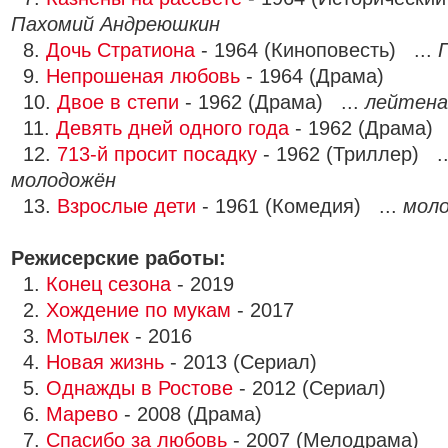
Пахомий Андреюшкин
8.
Дочь Стратиона
- 1964 (Киноповесть) ...
9.
Непрошеная любовь
- 1964 (Драма)
10.
Двое в степи
- 1962 (Драма) ...
лейтен
11.
Девять дней одного года
- 1962 (Драма) 
12.
713-й просит посадку
- 1962 (Триллер) .
молодожён
13.
Взрослые дети
- 1961 (Комедия) ...
мол
Режисерские работы:
1.
Конец сезона
- 2019
2.
Хождение по мукам
- 2017
3.
Мотылек
- 2016
4.
Новая жизнь
- 2013 (Сериал)
5.
Однажды в Ростове
- 2012 (Сериал)
6.
Марево
- 2008 (Драма)
7.
Спасибо за любовь
- 2007 (Мелодрама)