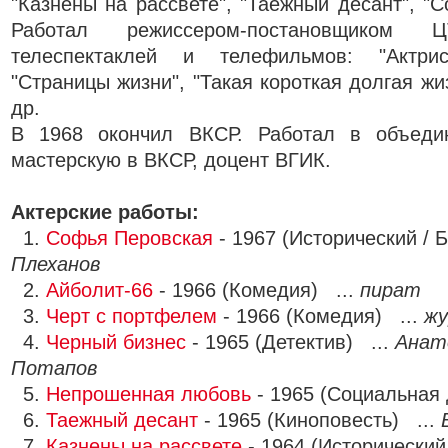
"Казнены на рассвете", "Таежный десант", "
Работал режиссером-постановщиком
телеспектаклей и телефильмов: "Актриса
"Страницы жизни", "Такая короткая долгая жиз
др.
В 1968 окончил ВКСР. Работал в объедин
мастерскую в ВКСР, доцент ВГИК.
Актерские работы:
1.
Софья Перовская
- 1967 (Исторический / 
Плеханов
2.
Айболит-66
- 1966 (Комедия) ...
пират
3.
Черт с портфелем
- 1966 (Комедия) ...
жу
4.
Черный бизнес
- 1965 (Детектив) ...
Анат
Потапов
5.
Непрошенная любовь
- 1965 (Социальная
6.
Таежный десант
- 1965 (Киноповесть) ...
7.
Казнены на рассвете
- 1964 (Исторический