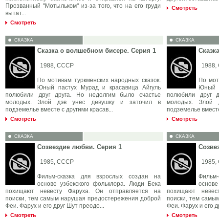
Прозванный "Мотыльком" из-за того, что на его груди
Смотреть
вытат...
Смотреть
СКАЗКА
СКАЗКА
Сказка о волшебном бисере. Серия 1
Сказк
1988, СССР
1988,
По мотивам туркменских народных сказок.
По мот
Юный пастух Мурад и красавица Айгуль
Юный 
полюбили друг друга. Но недолгим было счастье
полюбили друг д
молодых. Злой дэв унес девушку и заточил в
молодых. Злой 
подземелье вместе с другими красав...
подземелье вместе
Смотреть
Смотреть
СКАЗКА
СКАЗКА
Созвездие любви. Серия 1
Созве
1985, СССР
1985,
Фильм-сказка для взрослых создан на
Фильм
основе узбекского фольклора. Люди Бека
основе
похищают невесту Фаруха. Он отправляется на
похищают невес
поиски, тем самым нарушая предостережения доброй
поиски, тем самы
Феи. Фарух и его друг Шут преодо...
Феи. Фарух и его д
Смотреть
Смотреть