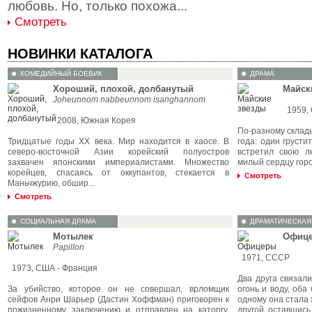
любовь. Но, только похожа...
Смотреть
НОВИНКИ КАТАЛОГА
КОМЕДИЙНЫЙ БОЕВИК
ДРАМА
Хороший, плохой, долбанутый
Майск
Joheunnom nabbeunnom isanghannom
1959, 
2008, Южная Корея
По-разному склад
Тридцатые годы XX века. Мир находится в хаосе. В
года: один грусти
северо-восточной Азии корейский полуостров
встретил свою л
захвачен японскими империалистами. Множество
милый сердцу город
корейцев, спасаясь от оккупантов, стекается в
Смотреть
Маньчжурию, обшир...
Смотреть
СОЦИАЛЬНАЯ ДРАМА
ДРАМАТИЧЕСКАЯ
Мотылек
Офиц
Papillon
1971, СССР
1973, США - Франция
Два друга связал
За убийство, которое он не совершал, вpломщик
огонь и воду, об
сейфов Анри Шарьер (Дастин Хоффман) приговорен к
одному она стала 
пожизненному заключению и отправлен на каторгу.
другой, оставшись 