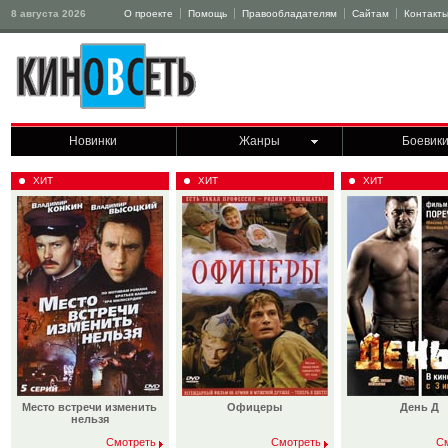
8 августа 2026
О проекте
Помощь
Правообладателям
Сайтам
Контакт
Новинки
Жанры
Боевик
ХИТ
ХИТ
ХИТ
Место встречи изменить
Офицеры
День Д
нельзя
Смотреть
Смотреть
С