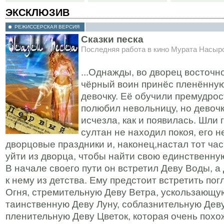
ЭКСКЛЮЗИВ
РЕЖИССЕРСКАЯ ВЕРСИЯ
Сказки песка
Последняя работа в кино Мурата Насыр
...Однажды, во дворец восточн
чёрный воин принёс пленённу
девочку. Её обучили премудро
полюбил невольницу, но девоч
исчезла, как и появилась. Шли
султан не находил покоя, его 
дворцовые праздники и, наконец,настал тот час
уйти из дворца, чтобы найти свою единственну
В начале своего пути он встретил Деву Воды, а
к нему из детства. Ему предстоит встретить п
Огня, стремительную Деву Ветра, ускользающу
таинственную Деву Луну, соблазнительную Дев
пленительную Деву Цветок, которая очень похо