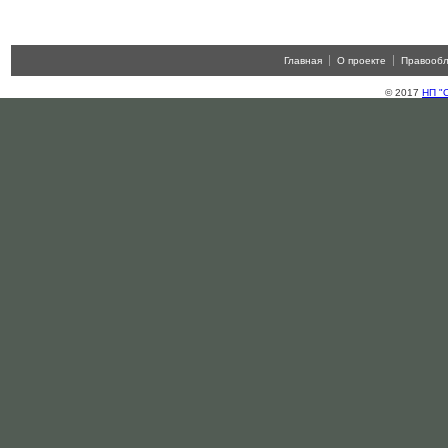
Главная
О проекте
Правооб
© 2017
НП "