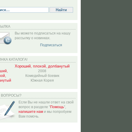
СЫЛКА
Вы можете подписаться на нашу
рассылку о новинках.
Подписаться
НКА КАТАЛОГА!
Хороший, плохой, долбанутый
2008
Комедийный боевик
Южная Корея
Ь ВОПРОСЫ?
Если Вы не нашли ответ на свой
вопрос в разделе "
Помощь
",
напишите нам
и мы попробуем
Вам помочь.