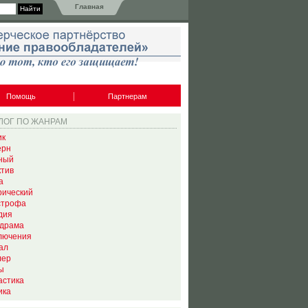
Главная
Помощь
Партнерам
ЛОГ ПО ЖАНРАМ
ик
ерн
ный
ктив
а
рический
строфа
дия
драма
лючения
ал
лер
ы
астика
ика