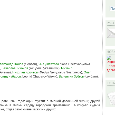
РАС
НОВИ
лександр Ханов
(
Сергей
),
Яна Дитетова
/Jana Ditetova/ (
мама
),
Вячеслав Тихонов
(
Андрей Рукавичкин
),
Михаил
Алёша
),
Николай Крючков
(
Федул Петрович Платонов
),
Олег
еонид Чубаров
/Leonid Chubarov/ (
Коля
),
Валентин Зубков
(
солдат
),
ЕСТ
раге 1945 года: один грустит о мирной довоенной жизни; другой
танка в милый сердцу городской трамвайчик... А кому-то судьба
не, отдав свою жизнь за жизни других.