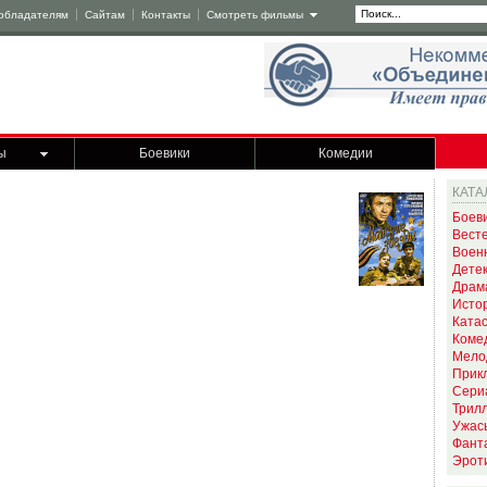
обладателям
Сайтам
Контакты
Смотреть фильмы
ы
Боевики
Комедии
КАТА
Боев
Вест
Воен
Дете
Драм
Исто
Ката
Коме
Мело
Прик
Сери
Трил
Ужас
Фант
Эрот