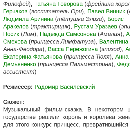
Филофей
),
Татьяна Говорова
(
фрейлина коро
Герчаков
(
воспитатель Ори
),
Павел Винник
(
Людмила Аринина
(
тётушка Элиза
),
Борис
Аракелов
(
трактирщик
),
Рустам Уразаев
(
эп
Носик
(
Лом
),
Надежда Самсонова
(
Амалия
),
А
Смехова
(
принцесса Лимфатуза
),
Валентина
Анна-Феодора
),
Васса Пережогина
(
эпизод
),
А
Екатерина Фатьянова
(
принцесса Тюля
),
Анна
Демьяненко
(
принцесса Пальместрина
),
Федо
ассистент
)
Режиссер:
Радомир Василевский
Сюжет:
Музыкальный фильм-сказка. В некотором 
государстве решили король и королева жен
для этого конкурс принцесс, превратившийся 