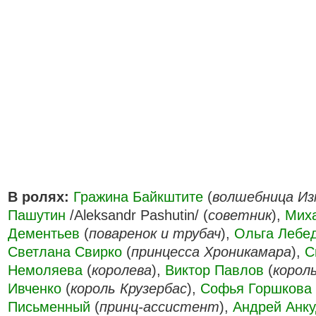
В ролях:
Гражина Байкштите
(
волшебница Из
Пашутин
/Aleksandr Pashutin/ (
советник
),
Мих
Дементьев
(
поваренок и трубач
),
Ольга Лебе
Светлана Свирко
(
принцесса Хроникамара
),
С
Немоляева
(
королева
),
Виктор Павлов
(
корол
Ивченко
(
король Крузербас
),
Софья Горшкова
Письменный
(
принц-ассистент
),
Андрей Анк