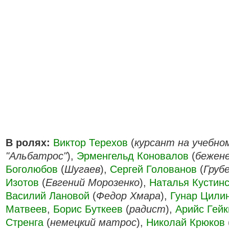
В ролях:
Виктор Терехов
(
курсант на учебно
"Альбатрос"
),
Эрменгельд Коновалов
(
бежене
Боголюбов
(
Шугаев
),
Сергей Голованов
(
Груб
Изотов
(
Евгений Морозенко
),
Наталья Кустин
Василий Лановой
(
Федор Хмара
),
Гунар Цили
Матвеев
,
Борис Буткеев
(
радист
),
Арийс Гейк
Стренга
(
немецкий матрос
),
Николай Крюков