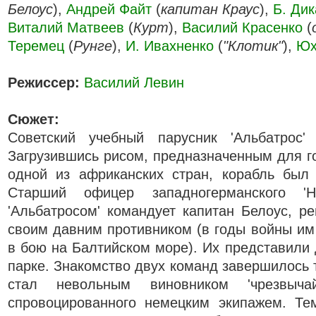
Белоус
),
Андрей Файт
(
капитан Краус
),
Б. Дик
Виталий Матвеев
(
Курт
),
Василий Красенко
(
Теремец
(
Рунге
),
И. Ивахненко
(
"Клотик"
),
Юх
Режиссер:
Василий Левин
Сюжет:
Советский учебный парусник 'Альбатрос'
Загрузившись рисом, предназначенным для 
одной из африканских стран, корабль был 
Старший офицер западногерманского 'Н
'Альбатросом' командует капитан Белоус, р
своим давним противником (в годы войны им
в бою на Балтийском море). Их представили 
парке. Знакомство двух команд завершилось 
стал невольным виновником 'чрезвычай
спровоцированного немецким экипажем. Те