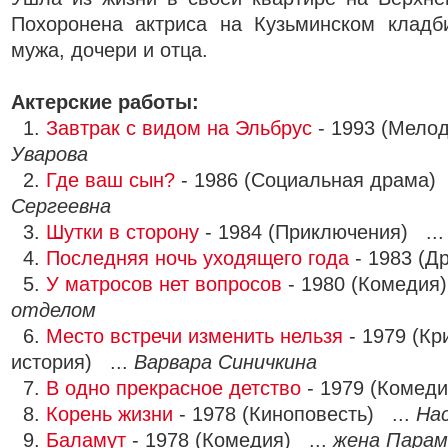
Похоронена актриса на Кузьминском клад
мужа, дочери и отца.
Актерские работы:
1.
Завтрак с видом на Эльбрус
- 1993 (Мело
Уварова
2.
Где ваш сын?
- 1986 (Социальная драма) 
Сергеевна
3.
Шутки в сторону
- 1984 (Приключения) ..
4.
Последняя ночь уходящего года
- 1983 (Д
5.
У матросов нет вопросов
- 1980 (Комедия)
отделом
6.
Место встречи изменить нельзя
- 1979 (К
история) ...
Варвара Синичкина
7.
В одно прекрасное детство
- 1979 (Комеди
8.
Корень жизни
- 1978 (Киноповесть) ...
На
9.
Баламут
- 1978 (Комедия) ...
жена Парам