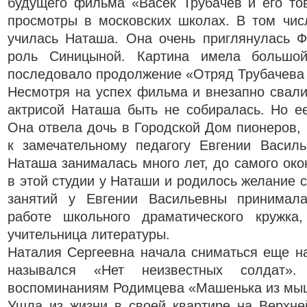
будущего фильма «Васек Трубачев и его то
просмотры в московских школах. В том чис
училась Наташа. Она очень приглянулась Ф
роль Синицыной. Картина имела большо
последовало продолжение «Отряд Трубачева 
Несмотря на успех фильма и внезапно свал
актрисой Наташа быть не собиралась. Но е
Она отвела дочь в Городской Дом пионеров, 
к замечательному педагогу Евгении Василь
Наташа занималась много лет, до самого ок
в этой студии у Наташи и родилось желание 
занятий у Евгении Васильевны принимала
работе школьного драматического кружка
учительница литературы.
Наталия Сергеевна начала сниматься еще н
назывался «Нет неизвестных солдат
воспоминаниям Родимцева «Машенька из мы
Ушла из жизни в своей квартире на Верхне