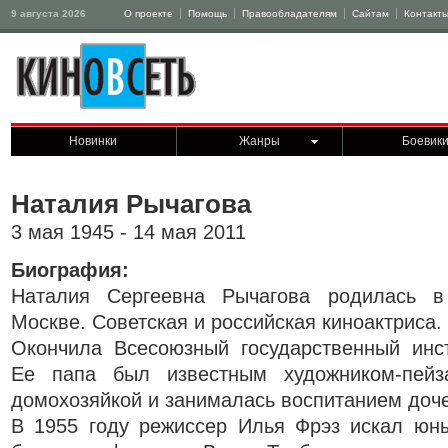
9 августа 2026
О проекте
Помощь
Правообладателям
Сайтам
Контакт
Новинки
Жанры
Боевик
Наталия Рычагова
3 мая 1945 - 14 мая 2011
Биография:
Наталия Сергеевна Рычагова родилась в
Москве. Советская и российская киноактриса.
Окончила Всесоюзный государственный инст
Ее папа был известным художником-пей
домохозяйкой и занималась воспитанием доч
В 1955 году режиссер Илья Фрэз искал юны