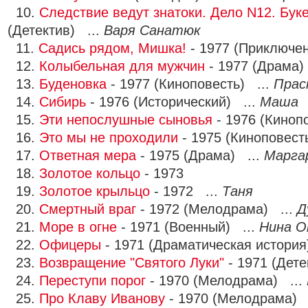
10.
Следствие ведут знатоки. Дело N12. Бук
(Детектив) ...
Варя Санатюк
11.
Садись рядом, Мишка!
- 1977 (Приключе
12.
Колыбельная для мужчин
- 1977 (Драма)
13.
Буденовка
- 1977 (Киноповесть) ...
Прас
14.
Сибирь
- 1976 (Исторический) ...
Маша
15.
Эти непослушные сыновья
- 1976 (Киноп
16.
Это мы не проходили
- 1975 (Киноповест
17.
Ответная мера
- 1975 (Драма) ...
Марга
18.
Золотое кольцо
- 1973
19.
Золотое крыльцо
- 1972 ...
Таня
20.
Смертный враг
- 1972 (Мелодрама) ...
Д
21.
Море в огне
- 1971 (Военный) ...
Нина О
22.
Офицеры
- 1971 (Драматическая история
23.
Возвращение "Святого Луки"
- 1971 (Дете
24.
Переступи порог
- 1970 (Мелодрама) ...
25.
Про Клаву Иванову
- 1970 (Мелодрама) 