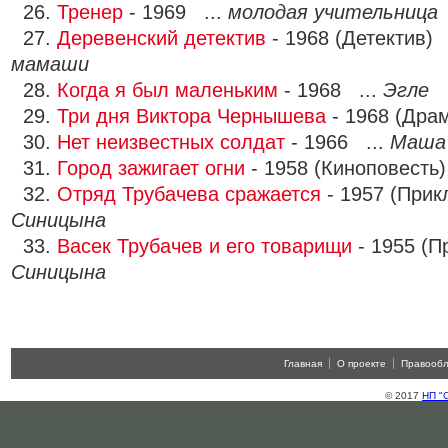
26.
Тренер
- 1969 ...
молодая учительница
27.
Деревенский детектив
- 1968 (Детектив) 
мамаши
28.
Когда я был маленьким
- 1968 ...
Эгле
29.
Три дня Виктора Чернышева
- 1968 (Дра
30.
Нет неизвестных солдат
- 1966 ...
Маша 
31.
Город зажигает огни
- 1958 (Киноповесть)
32.
Отряд Трубачева сражается
- 1957 (Прик
Синицына
33.
Васек Трубачев и его товарищи
- 1955 (П
Синицына
Главная
О проекте
Правооб
© 2017
НП "