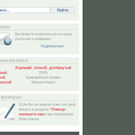
СЫЛКА
Вы можете подписаться на нашу
рассылку о новинках.
Подписаться
НКА КАТАЛОГА!
Хороший, плохой, долбанутый
2008
Комедийный боевик
Южная Корея
Ь ВОПРОСЫ?
Если Вы не нашли ответ на свой
вопрос в разделе "
Помощь
",
напишите нам
и мы попробуем
Вам помочь.