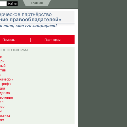
Главная
Помощь
Партнерам
ЛОГ ПО ЖАНРАМ
ик
ерн
ный
ктив
а
рический
строфа
дия
драма
лючения
ал
лер
ы
астика
ика