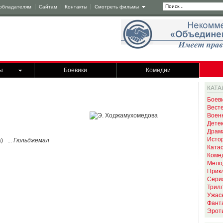
обладателям
Сайтам
Контакты
Смотреть фильмы
ы
Боевики
Комедии
КАТА
Боев
Вест
Воен
Дете
Драм
Исто
) ...
Гюльджемал
Ката
Коме
Мело
Прик
Сери
Трил
Ужас
Фант
Эрот