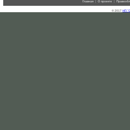
Главная
О проекте
Правооб
© 2017
НП "