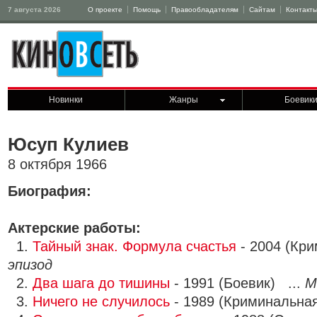
7 августа 2026
О проекте
Помощь
Правообладателям
Сайтам
Контакт
Новинки
Жанры
Боевик
Юсуп Кулиев
8 октября 1966
Биография:
Актерские работы:
1.
Тайный знак. Формула счастья
- 2004 (Кри
эпизод
2.
Два шага до тишины
- 1991 (Боевик) ...
М
3.
Ничего не случилось
- 1989 (Криминальна