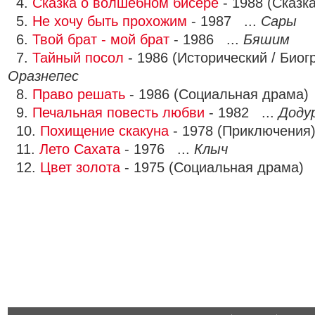
4.
Сказка о волшебном бисере
- 1988 (Сказк
5.
Не хочу быть прохожим
- 1987 ...
Сары
6.
Твой брат - мой брат
- 1986 ...
Бяшим
7.
Тайный посол
- 1986 (Исторический / Биог
Оразнепес
8.
Право решать
- 1986 (Социальная драма)
9.
Печальная повесть любви
- 1982 ...
Доду
10.
Похищение скакуна
- 1978 (Приключения
11.
Лето Сахата
- 1976 ...
Клыч
12.
Цвет золота
- 1975 (Социальная драма) 