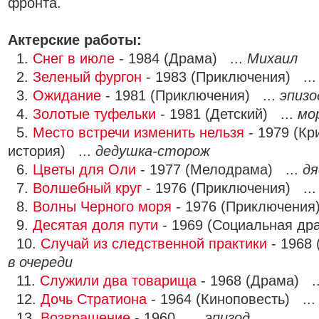
фронта.
Актерские работы:
1.
Снег в июле
- 1984 (Драма) ...
Михаил
2.
Зеленый фургон
- 1983 (Приключения) ..
3.
Ожидание
- 1981 (Приключения) ...
эпизо
4.
Золотые туфельки
- 1981 (Детский) ...
мо
5.
Место встречи изменить нельзя
- 1979 (К
история) ...
дедушка-сторож
6.
Цветы для Оли
- 1977 (Мелодрама) ...
дя
7.
Волшебный круг
- 1976 (Приключения) ..
8.
Волны Черного моря
- 1976 (Приключения
9.
Десятая доля пути
- 1969 (Социальная др
10.
Случай из следственной практики
- 1968 
в очереди
11.
Служили два товарища
- 1968 (Драма) .
12.
Дочь Стратиона
- 1964 (Киноповесть) ..
13.
Возвращение
- 1960 ...
эпизод