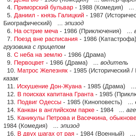
4.
Приморский бульвар
- 1988 (Комедия) ...
5.
Даниил - князь Галицкий
- 1987 (Историчес
Биографический) ...
эпизод
6.
На острие меча
- 1986 (Приключения) ...
7.
Поезд вне расписания
- 1986 (Катастрофа
грузовика с прицепом
8.
С неба на землю
- 1986 (Драма)
9.
Первоцвет
- 1986 (Драма) ...
водитель
10.
Матрос Железняк
- 1985 (Исторический /
казак
11.
Искушение Дон-Жуана
- 1985 (Драма) ..
12.
В поисках капитана Гранта
- 1985 (Прикл
13.
Подвиг Одессы
- 1985 (Киноповесть) ...
14.
Канкан в английском парке
- 1984 ...
аг
15.
Каникулы Петрова и Васечкина, обыкнов
1984 (Комедия) ...
эпизод
16.
В двух шагах от рая
- 1984 (Военный) ..