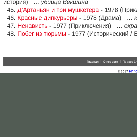
история) ...
убийца Векшина
45.
Д'Артаньян и три мушкетера
- 1978 (При
46.
Красные дипкурьеры
- 1978 (Драма) ...
47.
Ненависть
- 1977 (Приключения) ...
охр
48.
Побег из тюрьмы
- 1977 (Исторический / 
Главная
О проекте
Правооб
© 2017
НП "