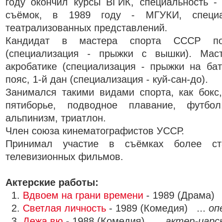
году окончил курсы ВГИК, специальность -
съёмок, в 1989 году - МГУКИ, специа
театрализованных представлений.
Кандидат в мастера спорта СССР п
(специализация - прыжки с вышки). Ма
акробатике (специализация - прыжки на бат
пояс, 1-й дан (специализация - куй-сан-до).
Занимался такими видами спорта, как бокс
пятиборье, подводное плавание, футбол
альпинизм, триатлон.
Член союза кинематографистов УССР.
Принимал участие в съёмках более ст
телевизионных фильмов.
Актерские работы:
1.
Вдвоем на грани времени
- 1989 (Драма) 
2.
Светлая личность
- 1989 (Комедия) ...
оп
3.
Дежа вю
- 1988 (Комедия) ...
актер-царс