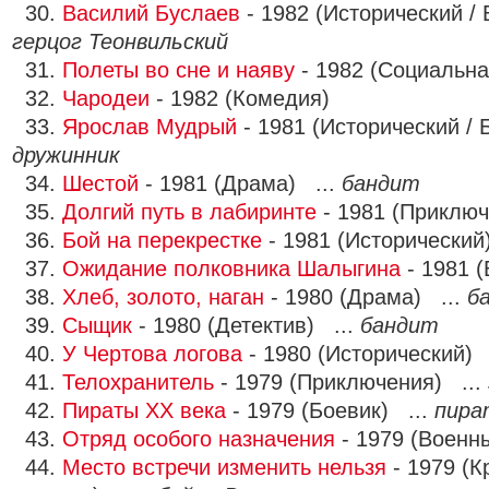
30.
Василий Буслаев
- 1982 (Исторический /
герцог Теонвильский
31.
Полеты во сне и наяву
- 1982 (Социальна
32.
Чародеи
- 1982 (Комедия)
33.
Ярослав Мудрый
- 1981 (Исторический / 
дружинник
34.
Шестой
- 1981 (Драма) ...
бандит
35.
Долгий путь в лабиринте
- 1981 (Приключ
36.
Бой на перекрестке
- 1981 (Исторический
37.
Ожидание полковника Шалыгина
- 1981 
38.
Хлеб, золото, наган
- 1980 (Драма) ...
б
39.
Сыщик
- 1980 (Детектив) ...
бандит
40.
У Чертова логова
- 1980 (Исторический) 
41.
Телохранитель
- 1979 (Приключения) ...
42.
Пираты XX века
- 1979 (Боевик) ...
пира
43.
Отряд особого назначения
- 1979 (Военн
44.
Место встречи изменить нельзя
- 1979 (