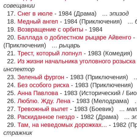
совещании
17.
Снег в июле
- 1984 (Драма) ...
эпизод
18.
Медный ангел
- 1984 (Приключения) ...
19.
Возвращение с орбиты
- 1984
20.
Баллада о доблестном рыцаре Айвенго
-
(Приключения) ...
рыцарь
21.
Трест, который лопнул
- 1983 (Комедия) 
22.
Из жизни начальника уголовного розыска
инспектор
23.
Зеленый фургон
- 1983 (Приключения) .
24.
Без особого риска
- 1983 (Приключения) 
25.
Анна Павлова
- 1983 (Исторический / Би
26.
Люблю. Жду. Лена
- 1983 (Мелодрама) .
27.
Тревожный вылет
- 1983 (Боевик) ...
ма
28.
Раскиданное гнездо
- 1982 (Драма) ...
э
29.
Там, на неведомых дорожках...
- 1982 (П
стражник