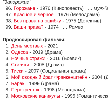
"Запорожце"
96.
Горожане
- 1976 (Киноповесть) ...
муж-"
97.
Красное и черное
- 1976 (Мелодрама) ..
98.
Без права на ошибку
- 1975 (Детектив)
99.
Ваши права?
- 1974 ...
Ромео
Продюссировал фильмы:
1.
День мертвых
- 2021
2.
Одесса
- 2019 (Драма)
3.
Ночные стражи
- 2016 (Боевик)
4.
Стиляги
- 2008 (Драма)
5.
Тиски
- 2007 (Социальная драма)
6.
Мой сводный брат Франкенштейн
- 2004 (
7.
Барак
- 1999 (Драма)
8.
Перекресток
- 1998 (Мелодрама)
9.
Московские каникулы
- 1995 (Романтическ