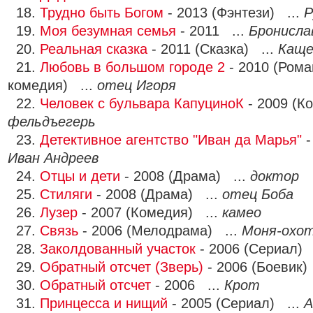
18.
Трудно быть Богом
- 2013 (Фэнтези) ...
Р
19.
Моя безумная семья
- 2011 ...
Бронисла
20.
Реальная сказка
- 2011 (Сказка) ...
Каще
21.
Любовь в большом городе 2
- 2010 (Рома
комедия) ...
отец Игоря
22.
Человек с бульвара КапуциноК
- 2009 (К
фельдъегерь
23.
Детективное агентство "Иван да Марья"
-
Иван Андреев
24.
Отцы и дети
- 2008 (Драма) ...
доктор
25.
Стиляги
- 2008 (Драма) ...
отец Боба
26.
Лузер
- 2007 (Комедия) ...
камео
27.
Связь
- 2006 (Мелодрама) ...
Моня-охо
28.
Заколдованный участок
- 2006 (Сериал) 
29.
Обратный отсчет (Зверь)
- 2006 (Боевик)
30.
Обратный отсчет
- 2006 ...
Крот
31.
Принцесса и нищий
- 2005 (Сериал) ...
А