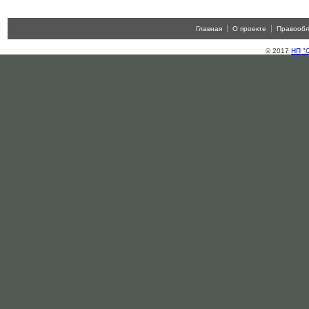
Главная
О проекте
Правооб
© 2017
НП "