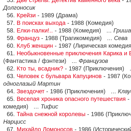
55.
Две стрелы. Детектив каменного века
- 1
Долгоносик
56.
Крейзи
- 1989 (Драма)
57.
В поисках выхода
- 1988 (Комедия)
58.
Елки-палки!..
- 1988 (Комедия) ...
Гриша
59.
Француз
- 1988 (Трагикомедия) ...
Сева
60.
Клуб женщин
- 1987 (Лирическая комедия
61.
Необыкновенные приключения Карика и 
(Фантастика / фэнтези) ...
Французов
62.
Кто ты, всадник?
- 1987 (Приключения) .
63.
Человек с бульвара Капуцинов
- 1987 (К
одноглазый Мартин
64.
Звездочет
- 1986 (Приключения) ...
Клау
65.
Веселая хроника опасного путешествия
-
комедия) ...
Тифис
66.
Тайна снежной королевы
- 1986 (Приклю
Нарцисс
67.
Михайло Ломоносов
- 1986 (Исторический