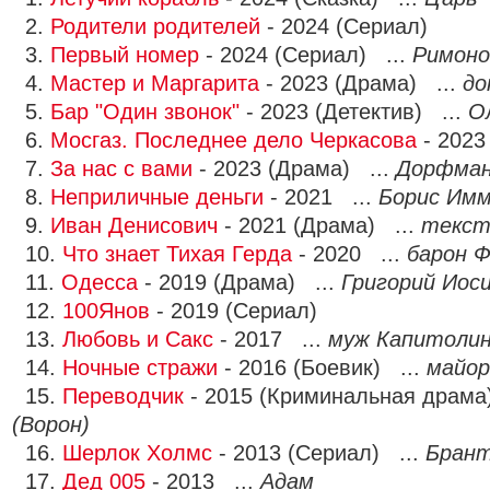
2.
Родители родителей
- 2024 (Сериал)
3.
Первый номер
- 2024 (Сериал) ...
Римоно
4.
Мастер и Маргарита
- 2023 (Драма) ...
до
5.
Бар "Один звонок"
- 2023 (Детектив) ...
О
6.
Мосгаз. Последнее дело Черкасова
- 2023
7.
За нас с вами
- 2023 (Драма) ...
Дорфма
8.
Неприличные деньги
- 2021 ...
Борис Имм
9.
Иван Денисович
- 2021 (Драма) ...
текст
10.
Что знает Тихая Герда
- 2020 ...
барон 
11.
Одесса
- 2019 (Драма) ...
Григорий Иос
12.
100Янов
- 2019 (Сериал)
13.
Любовь и Сакс
- 2017 ...
муж Капитоли
14.
Ночные стражи
- 2016 (Боевик) ...
майор
15.
Переводчик
- 2015 (Криминальная драма
(Ворон)
16.
Шерлок Холмс
- 2013 (Сериал) ...
Бран
17.
Дед 005
- 2013 ...
Адам