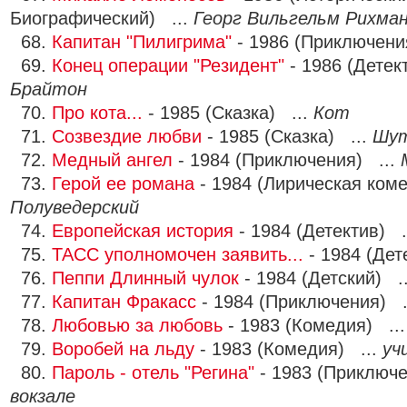
Биографический) ...
Георг Вильгельм Рихма
68.
Капитан "Пилигрима"
- 1986 (Приключени
69.
Конец операции "Резидент"
- 1986 (Детек
Брайтон
70.
Про кота...
- 1985 (Сказка) ...
Кот
71.
Созвездие любви
- 1985 (Сказка) ...
Шу
72.
Медный ангел
- 1984 (Приключения) ...
73.
Герой ее романа
- 1984 (Лирическая ком
Полуведерский
74.
Европейская история
- 1984 (Детектив) .
75.
ТАСС уполномочен заявить...
- 1984 (Дет
76.
Пеппи Длинный чулок
- 1984 (Детский) .
77.
Капитан Фракасс
- 1984 (Приключения) .
78.
Любовью за любовь
- 1983 (Комедия) ..
79.
Воробей на льду
- 1983 (Комедия) ...
уч
80.
Пароль - отель "Регина"
- 1983 (Приключе
вокзале