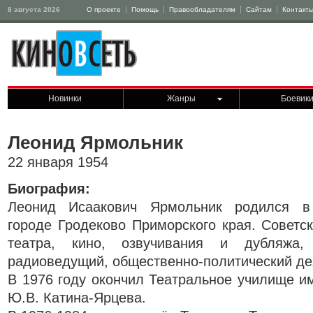
8 августа 2026
О проекте
Помощь
Правообладателям
Сайтам
Контакт
Новинки
Жанры
Боевик
Леонид Ярмольник
22 января 1954
Биография:
Леонид Исаакович Ярмольник родился в
городе Гродеково Приморского края. Советск
театра, кино, озвучивания и дубляжа,
радиоведущий, общественно-политический де
В 1976 году окончил Театральное училище им
Ю.В. Катина-Ярцева.