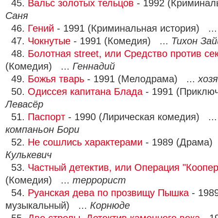
45.
Вальс золотых тельцов
- 1992 (Криминал
Саня
46.
Гений
- 1991 (Криминальная история) ..
47.
Чокнутые
- 1991 (Комедия) ...
Тихон Зай
48.
Болотная street, или Средство против се
(Комедия) ...
Геннадий
49.
Божья тварь
- 1991 (Мелодрама) ...
хоз
50.
Одиссея капитана Блада
- 1991 (Приклю
Левасёр
51.
Паспорт
- 1990 (Лирическая комедия) ..
компаньон Бори
52.
Не сошлись характерами
- 1989 (Драма) 
Кулькевич
53.
Частный детектив, или Операция "Коопе
(Комедия) ...
террорист
54.
Руанская дева по прозвищу Пышка
- 198
музыкальный) ...
Корнюде