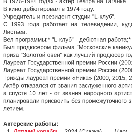
В 1976-1984 годах - актёр Театра на Таганке.
В кино дебютировал в 1974 году.
Учредитель и президент студии "L-клуб".
С 1993 года работает на телевидении, куд
Листьев.
Вел программы:* "L-клуб" - дебютная работа;*
Был продюсером фильма "Московские каникул
приза "Золотой овен" как лучший продюсер го
Лауреат Государственной премии России (2001
Лауреат Государственной премии России (2000
Трижды лауреат премии «Ника» (2000, 2015, 2
Актёр отказался от звания заслуженного артис
а спустя 10 лет - от звания народного артис
планировали присвоить без промежуточного зв
летием.
Актерские работы:
1.
Летучий корабль
- 2024 (Сказка) ...
Царь