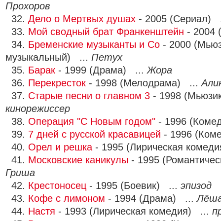
Прохоров
32.
Дело о Мертвых душах
- 2005 (Сериал) 
33.
Мой сводный брат Франкенштейн
- 2004 
34.
Бременские музыканты и Co
- 2000 (Мьюз
музыкальный) ...
Петух
35.
Барак
- 1999 (Драма) ...
Жора
36.
Перекресток
- 1998 (Мелодрама) ...
Али
37.
Старые песни о главном 3
- 1998 (Мьюзик
кинорежиссер
38.
Операция "С Новым годом"
- 1996 (Коме
39.
7 дней с русской красавицей
- 1996 (Ком
40.
Орел и решка
- 1995 (Лирическая комеди
41.
Московские каникулы
- 1995 (Романтичес
Гриша
42.
Крестоносец
- 1995 (Боевик) ...
эпизод
43.
Кофе с лимоном
- 1994 (Драма) ...
Лёш
44.
Настя
- 1993 (Лирическая комедия) ...
п