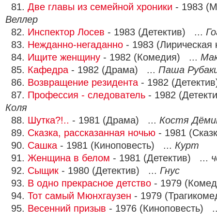
81.
Две главы из семейной хроники
- 1983 (
Веллер
82.
Инспектор Лосев
- 1983 (Детектив) ...
Го
83.
Нежданно-негаданно
- 1983 (Лирическая
84.
Ищите женщину
- 1982 (Комедия) ...
Ма
85.
Кафедра
- 1982 (Драма) ...
Паша Рубак
86.
Возвращение резидента
- 1982 (Детектив
87.
Профессия - следователь
- 1982 (Детект
Коля
88.
Шутка?!..
- 1981 (Драма) ...
Костя Дёми
89.
Сказка, рассказанная ночью
- 1981 (Сказ
90.
Сашка
- 1981 (Киноповесть) ...
Курт
91.
Женщина в белом
- 1981 (Детектив) ...
ч
92.
Сыщик
- 1980 (Детектив) ...
Гнус
93.
В одно прекрасное детство
- 1979 (Комед
94.
Тот самый Мюнхгаузен
- 1979 (Трагикоме
95.
Весенний призыв
- 1976 (Киноповесть) .