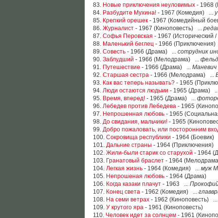
83.
Новые приключения неуловимых
- 1968 
84.
Разбудите Мухина!
- 1967 (Комедия) ...
у
85.
Крепкий орешек
- 1967 (Комедийный боев
86.
Журналист
- 1967 (Киноповесть) ...
реда
87.
Софья Перовская
- 1967 (Исторический /
88.
Маленький беглец
- 1966 (Приключения) 
89.
Совесть
- 1966 (Драма) ...
сотрудник и
90.
Заблудший
- 1966 (Мелодрама) ...
фель
91.
Путешествие
- 1966 (Драма) ...
Маневич
92.
Старшая сестра
- 1966 (Мелодрама) ...
93.
Как вас теперь называть?
- 1965 (Приклю
94.
Люди остаются людьми
- 1965 (Драма) ..
95.
Время, вперед!
- 1965 (Драма) ...
фотор
96.
Лебедев против Лебедева
- 1965 (Кинопо
97.
Непрошенная любовь
- 1965 (Социальна
98.
До свидания, мальчики!
- 1965 (Киноповес
99.
Добро пожаловать, или посторонним вх
100.
Сокровища республики
- 1964 (Боевик) 
101.
Дальние страны
- 1964 (Приключения) .
102.
Жили-были старик со старухой
- 1964 (
103.
Гранатовый браслет
- 1964 (Мелодрама
104.
Легкая жизнь
- 1964 (Комедия) ...
муж 
105.
Непрошеная любовь
- 1964 (Драма)
106.
Когда казаки плачут
- 1963 ...
Прокофи
107.
Конец света
- 1962 (Комедия) ...
главвр
108.
На семи ветрах
- 1962 (Киноповесть) ..
109.
У крутого яра
- 1961 (Киноповесть)
110.
Человек идет за солнцем
- 1961 (Кинопо