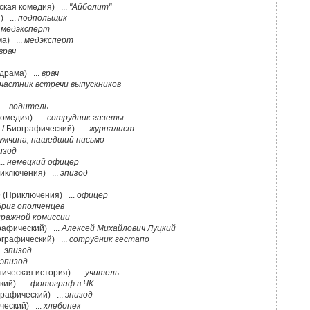
ская комедия) ...
"Айболит"
) ...
подпольщик
.
медэксперт
а) ...
медэксперт
врач
драма) ...
врач
частник встречи выпускников
...
водитель
Комедия) ...
сотрудник газеты
 / Биографический) ...
журналист
ужчина, нашедший письмо
изод
..
немецкий офицер
риключения) ...
эпизод
 (Приключения) ...
офицер
бриг ополченцев
иражной комиссии
рафический) ...
Алексей Михайлович Луцкий
ографический) ...
сотрудник гестапо
.
эпизод
эпизод
тическая история) ...
учитель
кий) ...
фотограф в ЧК
графический) ...
эпизод
ческий) ...
хлебопек