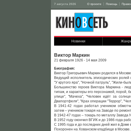
7 августа 2026
О проекте
Помощь
Право
Новинки
Жанр
Виктор Маркин
21 февраля 1926 - 14 мая 2009
Биография:
Виктор Григорьевич Маркин родился в Москве
Ведущий исполнитель эпизодических ролей 
"У крутого яра", "Ночной патруль", "Жили-были
Большинство героев Виктора Маркина - люд
типаж, и характеры его персонажей, порой, 
улице", "Мачеха", "Человек идёт за солнце
Двапортфеля", "Крах операции "Террор", "Чел
В 1941-42 годах работал учеником обмотчи
затем – учеником токаря на Заводе по ремон
В 1942-47 годах – токарь по металлу Завода 
В 1952 году окончил ВГИК и до 1986 года раб
С 1995 года и до последних дней жил в Доме
Похоронен на Хованском кладбище в Москве.