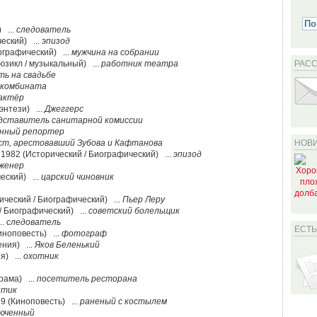
 ...
следователь
еский) ...
эпизод
ографический) ...
мужчина на собрании
юзикл / музыкальный) ...
работник театра
РАС
ть на свадьбе
 комбината
актёр
энтези) ...
Джеггерс
дставитель санитарной комиссии
нный репортер
ст, арестовавший Зубова и Кафтанова
НОВИ
 1982 (Исторический / Биографический) ...
эпизод
женер
еский) ...
царский чиновник
ический / Биографический) ...
Пьер Леру
/ Биографический) ...
советский болельщик
..
следователь
ЕСТ
иноповесть) ...
фотограф
ния) ...
Яков Беленький
я) ...
охотник
рама) ...
посетитель ресторана
птик
9 (Киноповесть) ...
раненый с костылем
юченный