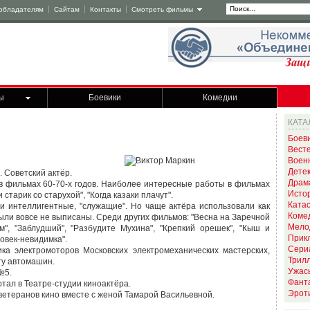
обладателям
Сайтам
Контакты
Смотреть фильмы
ы
Боевики
Комедии
КАТА
Боев
Вест
Воен
Дете
. Советский актёр.
Драм
в фильмах 60-70-х годов. Наиболее интересные работы в фильмах
Исто
 старик со старухой", "Когда казаки плачут".
Ката
и интеллигентные, "служащие". Но чаще актёра использовали как
Коме
были вовсе не выписаны. Среди других фильмов: "Весна на Заречной
Мело
м", "Заблудший", "Разбудите Мухина", "Крепкий орешек", "Кыш и
Прик
овек-невидимка".
Сери
ка электромоторов Московских электромеханических мастерских,
Трил
ту автомашин.
Ужас
№5.
Фант
отал в Театре-студии киноактёра.
Эрот
 ветеранов кино вместе с женой Тамарой Васильевной.