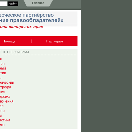
Главная
Помощь
Партнерам
ЛОГ ПО ЖАНРАМ
ик
ерн
ный
ктив
а
рический
строфа
дия
драма
лючения
ал
лер
ы
астика
ика