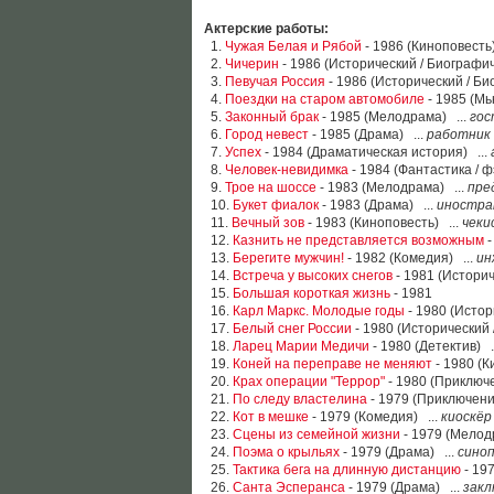
Актерские работы:
1.
Чужая Белая и Рябой
- 1986 (Киноповесть)
2.
Чичерин
- 1986 (Исторический / Биографич
3.
Певучая Россия
- 1986 (Исторический / Би
4.
Поездки на старом автомобиле
- 1985 (Мь
5.
Законный брак
- 1985 (Мелодрама) ...
гос
6.
Город невест
- 1985 (Драма) ...
работник
7.
Успех
- 1984 (Драматическая история) ...
8.
Человек-невидимка
- 1984 (Фантастика / ф
9.
Трое на шоссе
- 1983 (Мелодрама) ...
пре
10.
Букет фиалок
- 1983 (Драма) ...
иностра
11.
Вечный зов
- 1983 (Киноповесть) ...
чеки
12.
Казнить не представляется возможным
-
13.
Берегите мужчин!
- 1982 (Комедия) ...
ин
14.
Встреча у высоких снегов
- 1981 (Историч
15.
Большая короткая жизнь
- 1981
16.
Карл Маркс. Молодые годы
- 1980 (Истор
17.
Белый снег России
- 1980 (Исторический 
18.
Ларец Марии Медичи
- 1980 (Детектив) .
19.
Коней на переправе не меняют
- 1980 (К
20.
Крах операции "Террор"
- 1980 (Приключе
21.
По следу властелина
- 1979 (Приключени
22.
Кот в мешке
- 1979 (Комедия) ...
киоскёр
23.
Сцены из семейной жизни
- 1979 (Мелод
24.
Поэма о крыльях
- 1979 (Драма) ...
сино
25.
Тактика бега на длинную дистанцию
- 197
26.
Санта Эсперанса
- 1979 (Драма) ...
закл