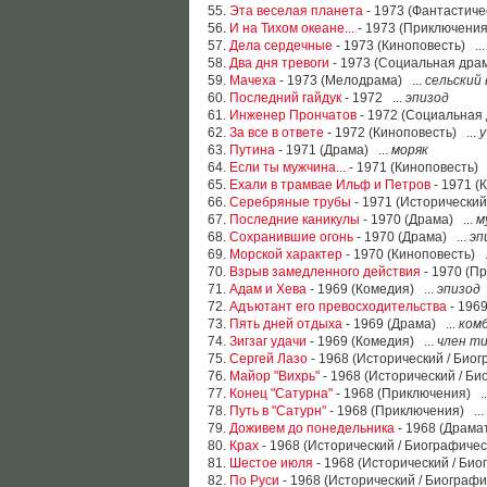
55.
Эта веселая планета
- 1973 (Фантастиче
56.
И на Тихом океане...
- 1973 (Приключения
57.
Дела сердечные
- 1973 (Киноповесть) ..
58.
Два дня тревоги
- 1973 (Социальная драм
59.
Мачеха
- 1973 (Мелодрама) ...
сельский 
60.
Последний гайдук
- 1972 ...
эпизод
61.
Инженер Прончатов
- 1972 (Социальная 
62.
За все в ответе
- 1972 (Киноповесть) ...
у
63.
Путина
- 1971 (Драма) ...
моряк
64.
Если ты мужчина...
- 1971 (Киноповесть) 
65.
Ехали в трамвае Ильф и Петров
- 1971 (
66.
Серебряные трубы
- 1971 (Исторический
67.
Последние каникулы
- 1970 (Драма) ...
м
68.
Сохранившие огонь
- 1970 (Драма) ...
эп
69.
Морской характер
- 1970 (Киноповесть) .
70.
Взрыв замедленного действия
- 1970 (П
71.
Адам и Хева
- 1969 (Комедия) ...
эпизод
72.
Адъютант его превосходительства
- 1969
73.
Пять дней отдыха
- 1969 (Драма) ...
ком
74.
Зигзаг удачи
- 1969 (Комедия) ...
член т
75.
Сергей Лазо
- 1968 (Исторический / Биог
76.
Майор "Вихрь"
- 1968 (Исторический / Би
77.
Конец "Сатурна"
- 1968 (Приключения) ..
78.
Путь в "Сатурн"
- 1968 (Приключения) ...
79.
Доживем до понедельника
- 1968 (Драма
80.
Крах
- 1968 (Исторический / Биографичес
81.
Шестое июля
- 1968 (Исторический / Био
82.
По Руси
- 1968 (Исторический / Биографи