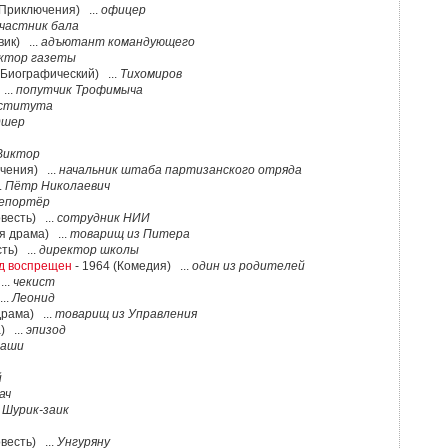
(Приключения) ...
офицер
частник бала
ик) ...
адъютант командующего
ктор газеты
 Биографический) ...
Тихомиров
...
попутчик Трофимыча
нститута
дшер
Виктор
чения) ...
начальник штаба партизанского отряда
.
Пётр Николаевич
епортёр
весть) ...
сотрудник НИИ
я драма) ...
товарищ из Питера
ть) ...
директор школы
од воспрещен
- 1964 (Комедия) ...
один из родителей
...
чекист
..
Леонид
Драма) ...
товарищ из Управления
) ...
эпизод
Маши
й
ач
.
Шурик-заик
весть) ...
Унгуряну