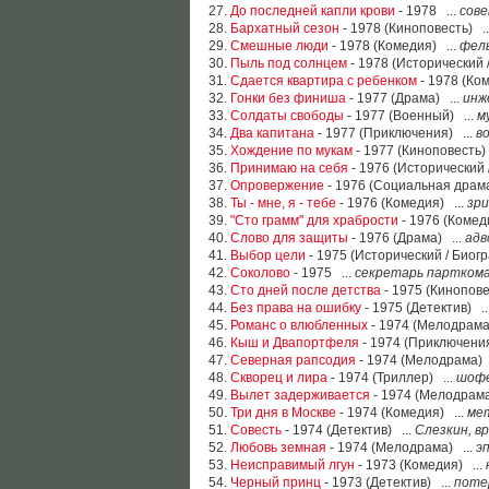
27.
До последней капли крови
- 1978 ...
сове
28.
Бархатный сезон
- 1978 (Киноповесть) .
29.
Смешные люди
- 1978 (Комедия) ...
фел
30.
Пыль под солнцем
- 1978 (Исторический 
31.
Сдается квартира с ребенком
- 1978 (Ком
32.
Гонки без финиша
- 1977 (Драма) ...
инж
33.
Солдаты свободы
- 1977 (Военный) ...
м
34.
Два капитана
- 1977 (Приключения) ...
в
35.
Хождение по мукам
- 1977 (Киноповесть)
36.
Принимаю на себя
- 1976 (Исторический 
37.
Опровержение
- 1976 (Социальная драма
38.
Ты - мне, я - тебе
- 1976 (Комедия) ...
зр
39.
"Сто грамм" для храбрости
- 1976 (Комед
40.
Слово для защиты
- 1976 (Драма) ...
адв
41.
Выбор цели
- 1975 (Исторический / Биог
42.
Соколово
- 1975 ...
секретарь партком
43.
Сто дней после детства
- 1975 (Кинопове
44.
Без права на ошибку
- 1975 (Детектив) ..
45.
Романс о влюбленных
- 1974 (Мелодрама
46.
Кыш и Двапортфеля
- 1974 (Приключения
47.
Северная рапсодия
- 1974 (Мелодрама) 
48.
Скворец и лира
- 1974 (Триллер) ...
шофе
49.
Вылет задерживается
- 1974 (Мелодрама
50.
Три дня в Москве
- 1974 (Комедия) ...
ме
51.
Совесть
- 1974 (Детектив) ...
Слезкин, в
52.
Любовь земная
- 1974 (Мелодрама) ...
э
53.
Неисправимый лгун
- 1973 (Комедия) ...
54.
Черный принц
- 1973 (Детектив) ...
поте