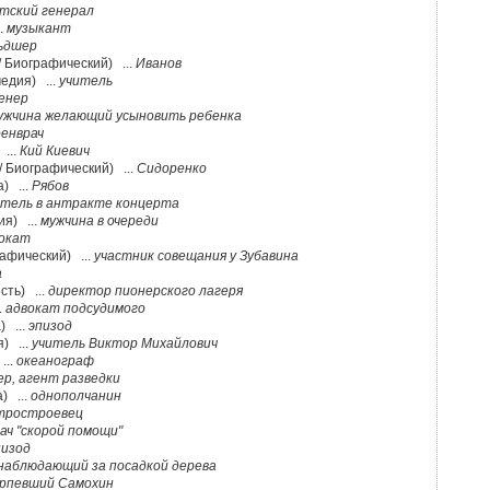
тский генерал
..
музыкант
ьдшер
/ Биографический) ...
Иванов
едия) ...
учитель
енер
ужчина желающий усыновить ребенка
оенврач
 ...
Кий Киевич
/ Биографический) ...
Сидоренко
) ...
Рябов
итель в антракте концерта
ия) ...
мужчина в очереди
окат
рафический) ...
участник совещания у Зубавина
а
сть) ...
директор пионерского лагеря
.
адвокат подсудимого
) ...
эпизод
) ...
учитель Виктор Михайлович
...
океанограф
р, агент разведки
) ...
однополчанин
тростроевец
рач "скорой помощи"
пизод
наблюдающий за посадкой дерева
рпевший Самохин