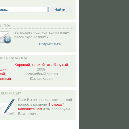
СЫЛКА
Вы можете подписаться на нашу
рассылку о новинках.
Подписаться
НКА КАТАЛОГА!
Хороший, плохой, долбанутый
2008
Комедийный боевик
Южная Корея
Ь ВОПРОСЫ?
Если Вы не нашли ответ на свой
вопрос в разделе "
Помощь
",
напишите нам
и мы попробуем
Вам помочь.