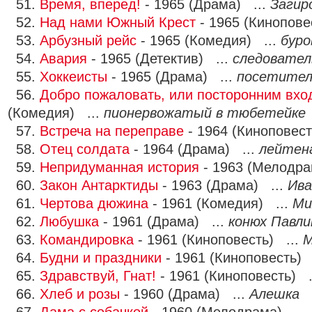
51.
Время, вперед!
- 1965 (Драма) ...
Загир
52.
Над нами Южный Крест
- 1965 (Кинопове
53.
Арбузный рейс
- 1965 (Комедия) ...
буро
54.
Авария
- 1965 (Детектив) ...
следовател
55.
Хоккеисты
- 1965 (Драма) ...
посетител
56.
Добро пожаловать, или посторонним вхо
(Комедия) ...
пионервожатый в тюбетейке
57.
Встреча на переправе
- 1964 (Киноповест
58.
Отец солдата
- 1964 (Драма) ...
лейтен
59.
Непридуманная история
- 1963 (Мелодра
60.
Закон Антарктиды
- 1963 (Драма) ...
Ива
61.
Чертова дюжина
- 1961 (Комедия) ...
Ми
62.
Любушка
- 1961 (Драма) ...
конюх Павли
63.
Командировка
- 1961 (Киноповесть) ...
М
64.
Будни и праздники
- 1961 (Киноповесть) 
65.
Здравствуй, Гнат!
- 1961 (Киноповесть) .
66.
Хлеб и розы
- 1960 (Драма) ...
Алешка