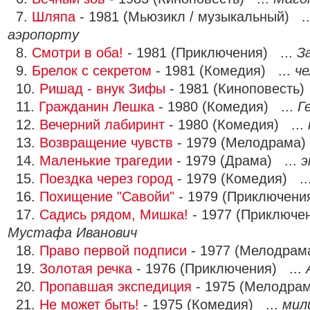
7.
Шляпа
- 1981 (Мьюзикл / музыкальный) .
аэропорту
8.
Смотри в оба!
- 1981 (Приключения) ...
З
9.
Брелок с секретом
- 1981 (Комедия) ...
че
10.
Ришад - внук Зифы
- 1981 (Киноповесть)
11.
Гражданин Лешка
- 1980 (Комедия) ...
Г
12.
Вечерний лабиринт
- 1980 (Комедия) ...
13.
Возвращение чувств
- 1979 (Мелодрама)
14.
Маленькие трагедии
- 1979 (Драма) ...
э
15.
Поездка через город
- 1979 (Комедия) ..
16.
Похищение "Савойи"
- 1979 (Приключени
17.
Садись рядом, Мишка!
- 1977 (Приключе
Мустафа Иванович
18.
Право первой подписи
- 1977 (Мелодрам
19.
Золотая речка
- 1976 (Приключения) ...
20.
Пропавшая экспедиция
- 1975 (Мелодрам
21.
Не может быть!
- 1975 (Комедия) ...
мил