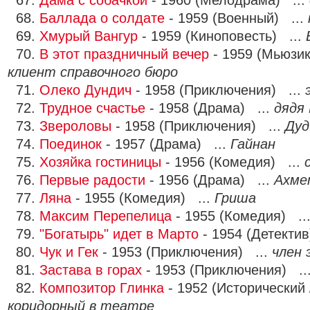
67.
Дама с собачкой
- 1960 (Мелодрама) ...
68.
Баллада о солдате
- 1959 (Военный) ...
69.
Хмурый Вангур
- 1959 (Киноповесть) ...
70.
В этот праздничный вечер
- 1959 (Мьюзик
клиент справочного бюро
71.
Олеко Дундич
- 1958 (Приключения) ...
72.
Трудное счастье
- 1958 (Драма) ...
дядя
73.
Звероловы
- 1958 (Приключения) ...
Дуд
74.
Поединок
- 1957 (Драма) ...
Гайнан
75.
Хозяйка гостиницы
- 1956 (Комедия) ...
76.
Первые радости
- 1956 (Драма) ...
Ахме
77.
Ляна
- 1955 (Комедия) ...
Гриша
78.
Максим Перепелица
- 1955 (Комедия) ..
79.
"Богатырь" идет в Марто
- 1954 (Детектив
80.
Чук и Гек
- 1953 (Приключения) ...
член 
81.
Застава в горах
- 1953 (Приключения) ..
82.
Композитор Глинка
- 1952 (Исторический 
коридорный в театре