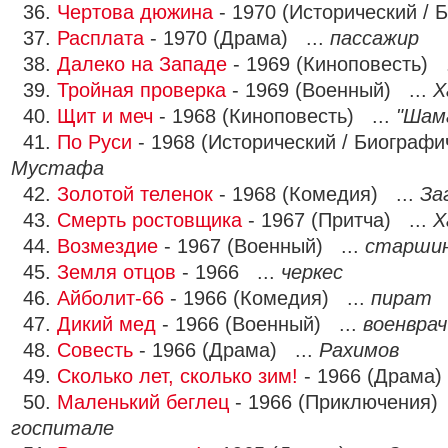
36.
Чертова дюжина
- 1970 (Исторический / 
37.
Расплата
- 1970 (Драма) ...
пассажир
38.
Далеко на Западе
- 1969 (Киноповесть) 
39.
Тройная проверка
- 1969 (Военный) ...
Х
40.
Щит и меч
- 1968 (Киноповесть) ...
"Шам
41.
По Руси
- 1968 (Исторический / Биографи
Мустафа
42.
Золотой теленок
- 1968 (Комедия) ...
За
43.
Смерть ростовщика
- 1967 (Притча) ...
Х
44.
Возмездие
- 1967 (Военный) ...
старшин
45.
Земля отцов
- 1966 ...
черкес
46.
Айболит-66
- 1966 (Комедия) ...
пират
47.
Дикий мед
- 1966 (Военный) ...
военврач
48.
Совесть
- 1966 (Драма) ...
Рахимов
49.
Сколько лет, сколько зим!
- 1966 (Драма)
50.
Маленький беглец
- 1966 (Приключения)
госпитале