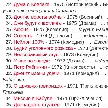
22.
Дума о Ковпаке
- 1975 (Исторический / Б
участник совещания у Сталина
23.
Долгие версты войны
- 1975 (Военный) .
24.
Они будут счастливы
- 1975 (Драма) ...
25.
Афоня
- 1975 (Комедия) ...
Мурат Рахи
26.
Совесть
- 1974 (Детектив) ...
водитель 
27.
Нейлон 100%
- 1974 (Комедия) ...
Евген
28.
Будни уголовного розыска
- 1973 (Детект
29.
Неисправимый лгун
- 1973 (Комедия) ..
30.
У нас на заводе
- 1972 (Драма) ...
лейт
31.
Петр Рябинкин
- 1972 (Киноповесть) ...
е
32.
Джентльмены удачи
- 1971 (Комедия) ..
Бабаевич
33.
О друзьях-товарищах
- 1971 (Приключен
Глазьева
34.
Миссия в Кабуле
- 1971 (Приключения) .
35.
Двенадцать стульев
- 1971 (Комедия) ..