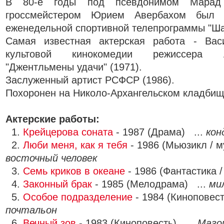
В 80-е годы под псевдонимом Марад
гроссмейстером Юрием Авербахом был 
еженедельной спортивной телепрограммы "Ша
Самая известная актерская работа - Вас
культовой кинокомедии режиссера 
"Джентльмены удачи" (1971).
Заслуженный артист РСФСР (1986).
Похоронен на Николо-Архангельском кладбищ
Актерские работы:
1.
Крейцерова соната
- 1987 (Драма) ...
кон
2.
Люби меня, как я тебя
- 1986 (Мьюзикл / м
восточный человек
3.
Семь криков в океане
- 1986 (Фантастика 
4.
Законный брак
- 1985 (Мелодрама) ...
ми
5.
Особое подразделение
- 1984 (Киноповест
почтальон
6.
Вечный зов
- 1983 (Киноповесть) ...
Маго