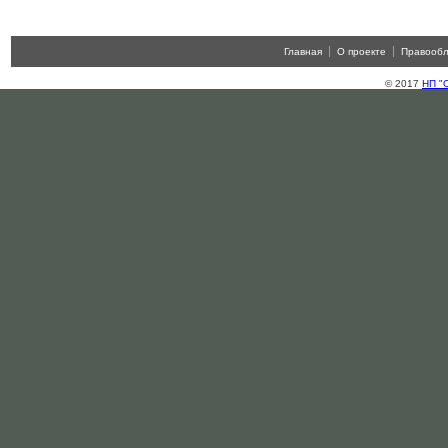
Главная
О проекте
Правооб
© 2017
НП "