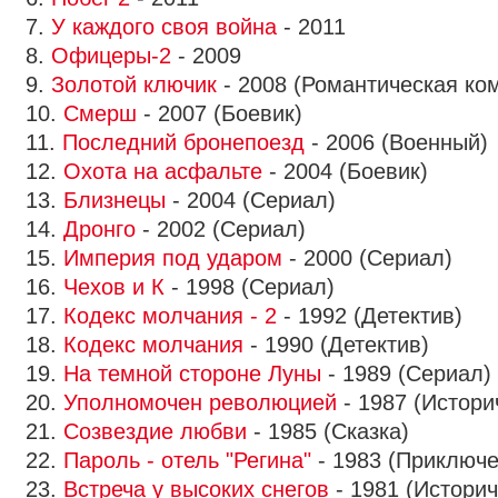
7.
У каждого своя война
- 2011
8.
Офицеры-2
- 2009
9.
Золотой ключик
- 2008 (Романтическая ко
10.
Смерш
- 2007 (Боевик)
11.
Последний бронепоезд
- 2006 (Военный)
12.
Охота на асфальте
- 2004 (Боевик)
13.
Близнецы
- 2004 (Сериал)
14.
Дронго
- 2002 (Сериал)
15.
Империя под ударом
- 2000 (Сериал)
16.
Чехов и К
- 1998 (Сериал)
17.
Кодекс молчания - 2
- 1992 (Детектив)
18.
Кодекс молчания
- 1990 (Детектив)
19.
На темной стороне Луны
- 1989 (Сериал)
20.
Уполномочен революцией
- 1987 (Истори
21.
Созвездие любви
- 1985 (Сказка)
22.
Пароль - отель "Регина"
- 1983 (Приключе
23.
Встреча у высоких снегов
- 1981 (Историч