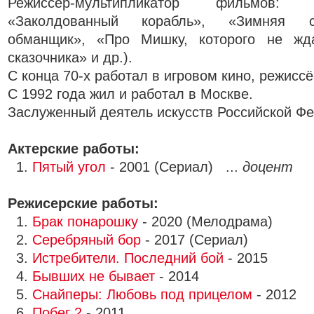
Режиссёр-мультипликатор фильмов:
«Заколдованный корабль», «Зимняя с
обманщик», «Про Мишку, которого не жда
сказочника» и др.).
С конца 70-х работал в игровом кино, режисс
С 1992 года жил и работал в Москве.
Заслуженный деятель искусств Российской Фе
Актерские работы:
1.
Пятый угол
- 2001 (Сериал) ...
доцент
Режисерские работы:
1.
Брак понарошку
- 2020 (Мелодрама)
2.
Серебряный бор
- 2017 (Сериал)
3.
Истребители. Последний бой
- 2015
4.
Бывших не бывает
- 2014
5.
Снайперы: Любовь под прицелом
- 2012
6.
Побег 2
- 2011